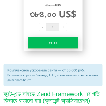
৫১২.০০ US$
৩৮৪.০০ US$
-
+
শুরু কর
Комплексное ускорение сайта — от 50 000 руб.
Включая ускорение бекенда, TTFB, время ответа сервере, время
до первого байта
ফ্রন্ট-এন্ড সাইডে Zend Framework এর গতি
কিভাবে বাড়ানো যায় (ক্লায়েন্ট অ্যাক্সিলারেশন)