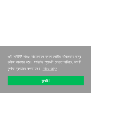
এই সাইটটি আরও আরামদায়ক ব্যবহারকারীর অভিজ্ঞতার জন্য
কুকিজ ব্যবহার করে। সাইটের পৃষ্ঠাগুলি দেখতে অবিরত, আপনি
কুকিজ ব্যবহারে সম্মত হন।
আরও জানুন
বুঝেছি!
OptiPic সম্পর্কে