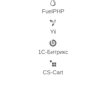
FuelPHP
Yii
1С-Битрикс
CS-Cart