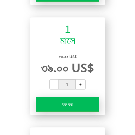
1
মাসে
৫৩.০০ US$
৩৯.০০ US$
-
+
শুরু কর