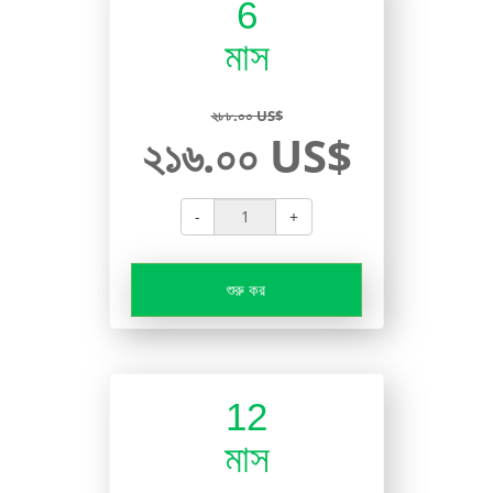
6
মাস
২৮৮.০০ US$
২১৬.০০ US$
-
+
শুরু কর
12
মাস