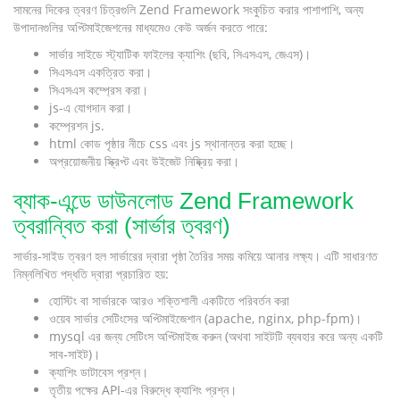
সামনের দিকের ত্বরণ চিত্রগুলি Zend Framework সংকুচিত করার পাশাপাশি, অন্য
উপাদানগুলির অপ্টিমাইজেশনের মাধ্যমেও কেউ অর্জন করতে পারে:
সার্ভার সাইডে স্ট্যাটিক ফাইলের ক্যাশিং (ছবি, সিএসএস, জেএস)।
সিএসএস একত্রিত করা।
সিএসএস কম্প্রেস করা।
js-এ যোগদান করা।
কম্প্রেশন js.
html কোড পৃষ্ঠার নীচে css এবং js স্থানান্তর করা হচ্ছে।
অপ্রয়োজনীয় স্ক্রিপ্ট এবং উইজেট নিষ্ক্রিয় করা।
ব্যাক-এন্ডে ডাউনলোড Zend Framework
ত্বরান্বিত করা (সার্ভার ত্বরণ)
সার্ভার-সাইড ত্বরণ হল সার্ভারের দ্বারা পৃষ্ঠা তৈরির সময় কমিয়ে আনার লক্ষ্য। এটি সাধারণত
নিম্নলিখিত পদ্ধতি দ্বারা প্রচারিত হয়:
হোস্টিং বা সার্ভারকে আরও শক্তিশালী একটিতে পরিবর্তন করা
ওয়েব সার্ভার সেটিংসের অপ্টিমাইজেশান (apache, nginx, php-fpm)।
mysql এর জন্য সেটিংস অপ্টিমাইজ করুন (অথবা সাইটটি ব্যবহার করে অন্য একটি
সাব-সাইট)।
ক্যাশিং ডাটাবেস প্রশ্ন।
তৃতীয় পক্ষের API-এর বিরুদ্ধে ক্যাশিং প্রশ্ন।