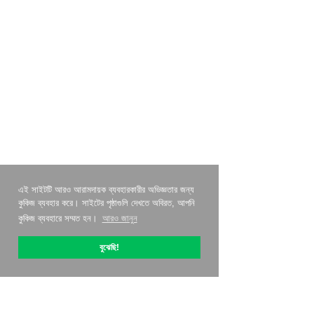
এই সাইটটি আরও আরামদায়ক ব্যবহারকারীর অভিজ্ঞতার জন্য
কুকিজ ব্যবহার করে। সাইটের পৃষ্ঠাগুলি দেখতে অবিরত, আপনি
কুকিজ ব্যবহারে সম্মত হন।
আরও জানুন
বুঝেছি!