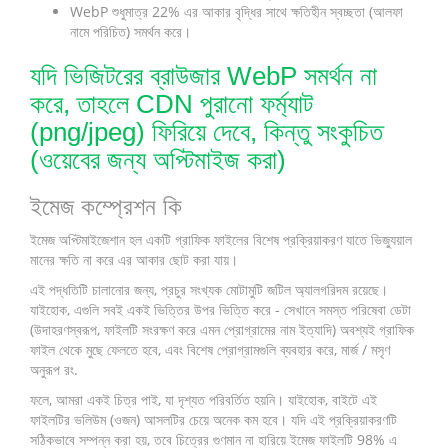
WebP শুধুমাত্র 22% এর আকার বৃদ্ধির সাথে ক্ষতিহীন স্বচ্ছতা (আলফা
নামে পরিচিত) সমর্থন করে।
যদি ভিজিটরের ব্রাউজার WebP সমর্থন না
করে, তাহলে CDN পুরানো ফর্ম্যাট
(png/jpeg) ফিরিয়ে দেবে, কিন্তু সংকুচিত
(ওয়েবের জন্য অপ্টিমাইজ করা)
ইমেজ কম্প্রেশন কি
ইমেজ অপ্টিমাইজেশান হল একটি গ্রাফিক ফাইলের বিশেষ প্রক্রিয়াকরণ যাতে ভিজ্যুয়াল
মানের ক্ষতি না করে এর আকার ছোট করা যায়।
এই পদ্ধতিটি চালানোর জন্য, প্রচুর সংখ্যক মোটামুটি জটিল অ্যালগরিদম রয়েছে।
যাইহোক, এগুলি সবই একই ভিত্তির উপর ভিত্তি করে - সেখানে সমস্ত পরিষেবা ডেটা
(উদাহরণস্বরূপ, ফাইলটি সংরক্ষণ করে এমন প্রোগ্রামের নাম ইত্যাদি) অবশ্যই গ্রাফিক
ফাইল থেকে মুছে ফেলতে হবে, এবং বিশেষ প্রোগ্রামগুলি ব্যবহার করে, মার্জ / মসৃণ
অনুরূপ রং.
ফলে, আমরা একই চিত্র পাই, যা দৃশ্যত পরিবর্তিত হয়নি। যাইহোক, বাইটে এই
ফাইলটির ভলিউম (ওজন) আসলটির চেয়ে অনেক কম হবে। যদি এই প্রক্রিয়াকরণটি
সঠিকভাবে সম্পন্ন করা হয়, তবে চিত্রের গুণমান না হারিয়ে ইমেজ ফাইলটি 98% এ