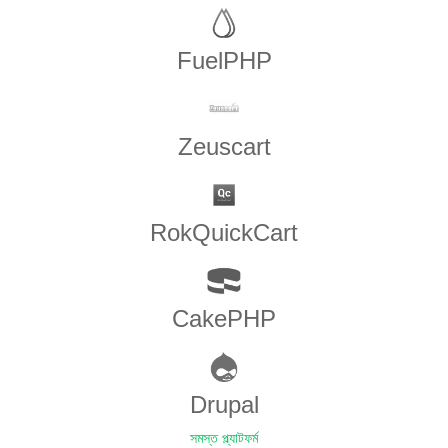
FuelPHP
Zeuscart
RokQuickCart
CakePHP
Drupal
সমস্ত প্ল্যাটফর্ম