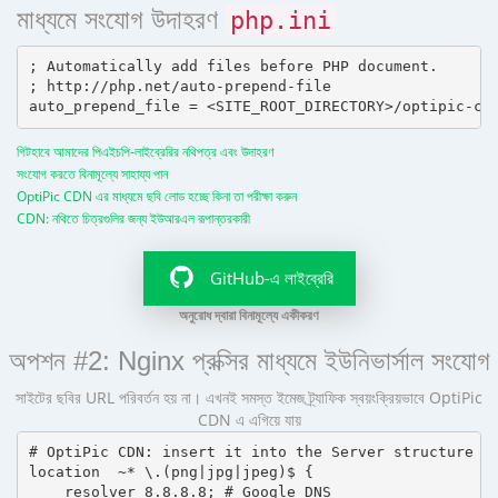
মাধ্যমে সংযোগ উদাহরণ
php.ini
; Automatically add files before PHP document.

; http://php.net/auto-prepend-file

গিটহাবে আমাদের পিএইচপি-লাইব্রেরির নথিপত্র এবং উদাহরণ
সংযোগ করতে বিনামূল্যে সাহায্য পান
OptiPic CDN এর মাধ্যমে ছবি লোড হচ্ছে কিনা তা পরীক্ষা করুন
CDN: নথিতে চিত্রগুলির জন্য ইউআরএল রূপান্তরকারী
GitHub-এ লাইব্রেরি
অনুরোধ দ্বারা বিনামূল্যে একীকরণ
অপশন #2: Nginx প্রক্সির মাধ্যমে ইউনিভার্সাল সংযোগ
সাইটের ছবির URL পরিবর্তন হয় না। এখনই সমস্ত ইমেজ ট্র্যাফিক স্বয়ংক্রিয়ভাবে OptiPic
CDN এ এগিয়ে যায়
# OptiPic CDN: insert it into the Server structure

location  ~* \.(png|jpg|jpeg)$ {

    resolver 8.8.8.8; # Google DNS
