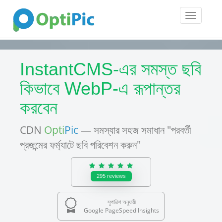
Toggle
navigatio
InstantCMS-এর সমস্ত ছবি
কিভাবে WebP-এ রূপান্তর
করবেন
CDN
Opti
Pic
— সমস্যার সহজ সমাধান "পরবর্তী
প্রজন্মের ফর্ম্যাটে ছবি পরিবেশন করুন"
295
reviews
সুপারিশ অনুযায়ী
Google PageSpeed Insights