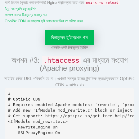
সফট রিলোড (পুনরায় পড়া কনফিগার) Nginx কমান্ড দ্বারা হতে পারে
nginx -s reload
Nginx প্রক্সি ডকুমেন্টেশন
সংযোগ করতে বিনামূল্যে সাহায্য পান
OptiPic CDN এর মাধ্যমে ছবি লোড হচ্ছে কিনা তা পরীক্ষা করুন
বিনামূল্যে ইন্টিগ্রেশন পান
এমনকি একটি বিনামূল্যে ট্যারিফ
অপশন #3:
এর মাধ্যমে সংযোগ
.htaccess
(Apache proxying)
সাইটের ছবির URL পরিবর্তন হয় না। এখনই সমস্ত ইমেজ ট্র্যাফিক স্বয়ংক্রিয়ভাবে OptiPic
CDN এ এগিয়ে যায়
#---------------------------------------

# OptiPic CDN 

# Requires enabled Apache modules: `rewrite`, `proxy_
# Add new 'IfModule mod_rewrite.c' block or inject in
# Get support: https://optipic.io/get-free-help/?cdn=
<IfModule mod_rewrite.c>

    RewriteEngine On

    SSLProxyEngine On
