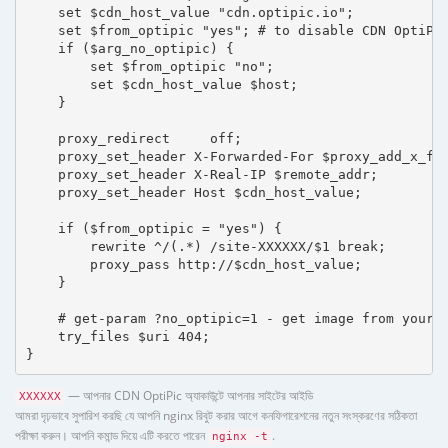
    set $cdn_host_value "cdn.optipic.io";

    set $from_optipic "yes"; # to disable CDN OptiPic
    if ($arg_no_optipic) {

        set $from_optipic "no";

        set $cdn_host_value $host;

    }

    proxy_redirect     off;

    proxy_set_header X-Forwarded-For $proxy_add_x_for
    proxy_set_header X-Real-IP $remote_addr;

    proxy_set_header Host $cdn_host_value;

    if ($from_optipic = "yes") {

        rewrite ^/(.*) /site-XXXXXX/$1 break;

        proxy_pass http://$cdn_host_value;

    }

    # get-param ?no_optipic=1 - get image from your h
    try_files $uri 404;

}
— আপনার CDN OptiPic অ্যাকাউন্টে আপনার সাইটের আইডি
XXXXXX
আমরা দৃঢ়ভাবে সুপারিশ করছি যে আপনি nginx রিবুট করার আগে কনফিগারেশনের নতুন সংস্করণের সঠিকতা
পরীক্ষা করুন। আপনি কমান্ড দিয়ে এটি করতে পারেন
.
nginx -t