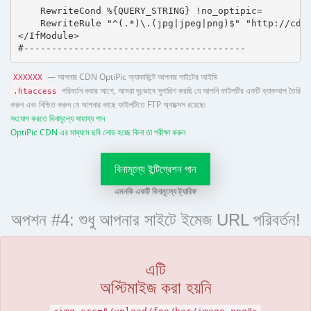
    RewriteCond %{QUERY_STRING} !no_optipic=

    RewriteRule "^(.*)\.(jpg|jpeg|png)$" "http://cdn.
</IfModule>

#----------------------------------------
— আপনার CDN OptiPic অ্যাকাউন্টে আপনার সাইটের আইডি
XXXXXX
পরিবর্তন করার আগে, আমরা দৃঢ়ভাবে সুপারিশ করছি যে আপনি ফাইলটির একটি ব্যাকআপ তৈরি
.htaccess
করুন এবং নিশ্চিত করুন যে আপনার কাছে ফাইলটিতে FTP অ্যাক্সেস রয়েছে৷
সংযোগ করতে বিনামূল্যে সাহায্য পান
OptiPic CDN এর মাধ্যমে ছবি লোড হচ্ছে কিনা তা পরীক্ষা করুন
বিনামূল্যে ইন্টিগ্রেশন পান
এমনকি একটি বিনামূল্যে ট্যারিফ
অপশন #4: শুধু আপনার সাইটে ইমেজ URL পরিবর্তন!
এটি
অপ্টিমাইজ করা হয়নি