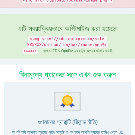
<img src="/upload/foo/bar/image.png">
এটি স্বয়ংক্রিয়ভাবে অপ্টিমাইজ করা হয়েছে৷
<img src="//cdn.optipic.io/site-
XXXXXX/upload/foo/bar/image.png">
— আপনার CDN OptiPic অ্যাকাউন্টে আপনার সাইটের আইডি
XXXXXX
বিনামূল্যে প্যাকেজ সঙ্গে এখন শুরু করুন
গুণমানের গ্যারান্টি (রিফান্ড নীতি)
আপনি যদি আপনার ক্রয়ের সাথে সন্তুষ্ট না হন তবে আপনি ক্রয়ের তারিখ থেকে 30