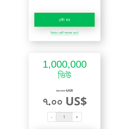
চেষ্টা কর
কিভাবে একটি প্যাকেজ চয়ন?
1,000,000
ভিউ
১০.০০ US$
৭.০০ US$
-
+