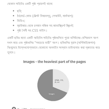
যেকোন সাইটের একটি পৃষ্ঠা প্রায়শই থাকে:
ছবি;
html-কোড (টেক্সট বিষয়বস্তু, লেআউট, মার্কআপ);
ভিডিও;
ব্রাউজার থেকে চলমান লজিক সহ জাভাস্ক্রিপ্ট স্ক্রিপ্ট;
পৃষ্ঠা শৈলী সহ CSS ফাইল।
একটি ছবির মতো একটি আইটেম সাইটের পৃষ্ঠাগুলিতে পুরো ভলিউমের বেশিরভাগ অংশ
দখল করে এবং পৃষ্ঠাগুলির "সবচেয়ে ভারী" অংশ। ছবিগুলির হ্রাস (অপ্টিমাইজেশান)
নিঃসন্দেহে উল্লেখযোগ্যভাবে যেকোনো অনলাইন সংস্থান ডাউনলোড করা দ্রুততর করে
তুলবে।