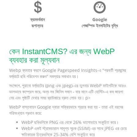
ক্রমবর্ধমান
Google
রূপান্তর
পেজস্পিড ইনসাইটের বৃদ্ধি
কেন InstantCMS? এর জন্য WebP
ব্যবহার করা মূল্যবান
Webp ব্যবহার করলে Google Pagespeed Insights-এ "পরবর্তী প্রজন্মের
ফর্ম্যাটে ছবি পরিবেশন করুন" সমস্যার সমাধান হয়।
সংক্ষেপে, পুরানো ফর্ম্যাটের (png এবং jpeg)-এর তুলনায় WebP ফাইলটিকে আরও
ভালভাবে কম্প্রেস করে, অন্য সব জিনিস সমান - যার মানে এটি হোস্টিং-এ কম জায়গা
নেয় এবং পৃষ্ঠাটি দেখার সময় ব্রাউজারে দ্রুত লোড হয়। p>
WebP বাস্তবায়ন Google দ্বারা সক্রিয়ভাবে প্রচার করা হয় - তারা এই ধরনের
পরিসংখ্যান প্রদান করে:
WebP ছবিগুলিকে PNG এর থেকে 26% ভালোভাবে সংকুচিত করে।
WebP একই স্ট্রাকচারাল সাদৃশ্য সূচক (SSIM) এর সাথে JPEG এর চেয়ে
ক্ষতিকারক চিত্রগুলিকে 25-34% বেশি সংকুচিত করে