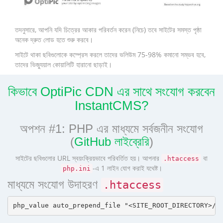
তদনুসারে, আপনি যদি চিত্রের আকার পরিবর্তন করেন (নিচে) তবে সাইটের সমস্ত পৃষ্ঠা
অনেক দ্রুত লোড হতে শুরু করবে।
সাইটে থাকা ছবিগুলোকে কম্প্রেস করলে তাদের ভলিউম 75-98% কমানো সম্ভব হবে,
তাদের ভিজ্যুয়াল কোয়ালিটি হারানো ছাড়াই।
কিভাবে OptiPic CDN এর সাথে সংযোগ করবেন
InstantCMS?
অপশন #1: PHP এর মাধ্যমে সর্বজনীন সংযোগ
(
GitHub লাইব্রেরি
)
সাইটের ছবিগুলোর URL স্বয়ংক্রিয়ভাবে পরিবর্তিত হয়। আপনার
বা
.htaccess
-এ 1 লাইন যোগ করাই যথেষ্ট।
php.ini
মাধ্যমে সংযোগ উদাহরণ
.htaccess