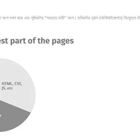
অংশ দখল করে এবং পৃষ্ঠাগুলির "সবচেয়ে ভারী" অংশ। ছবিগুলির হ্রাস (অপ্টিমাইজেশান) নিঃসন্দে