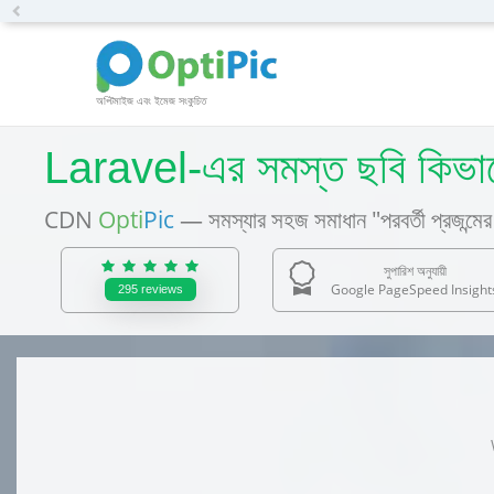
Previous
অপ্টিমাইজ এবং ইমেজ সংকুচিত
Laravel-এর সমস্ত ছবি কিভা
CDN
Opti
Pic
— সমস্যার সহজ সমাধান "পরবর্তী প্রজন্মের 
সুপারিশ অনুযায়ী
Google PageSpeed Insight
295
reviews