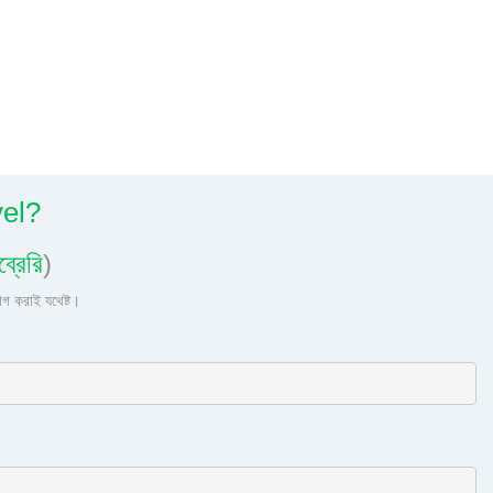
vel?
্রেরি
)
গ করাই যথেষ্ট।