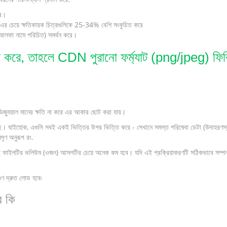
ে।
র চেয়ে ক্ষতিকারক চিত্রগুলিকে 25-34% বেশি সংকুচিত করে
(আলফা নামে পরিচিত) সমর্থন করে।
করে, তাহলে CDN পুরানো ফর্ম্যাট (png/jpeg) ফিরিয়
িজ্যুয়াল মানের ক্ষতি না করে এর আকার ছোট করা যায়।
েছে। যাইহোক, এগুলি সবই একই ভিত্তির উপর ভিত্তি করে - সেখানে সমস্ত পরিষেবা ডেটা (উদাহরণস্ব
সৃণ অনুরূপ রং.
ই ফাইলটির ভলিউম (ওজন) আসলটির চেয়ে অনেক কম হবে। যদি এই প্রক্রিয়াকরণটি সঠিকভাবে সম্পন্ন
ুণ দ্রুত লোড হবে৷
ে কি