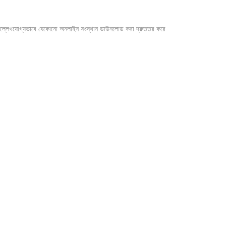
হে উল্লেখযোগ্যভাবে যেকোনো অনলাইন সংস্থান ডাউনলোড করা দ্রুততর করে