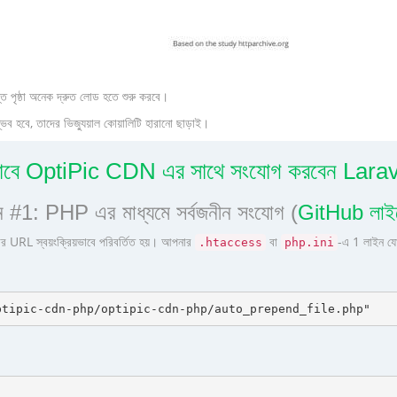
ত পৃষ্ঠা অনেক দ্রুত লোড হতে শুরু করবে।
হবে, তাদের ভিজ্যুয়াল কোয়ালিটি হারানো ছাড়াই।
াবে OptiPic CDN এর সাথে সংযোগ করবেন Lara
 #1: PHP এর মাধ্যমে সর্বজনীন সংযোগ (
GitHub লাইব
র URL স্বয়ংক্রিয়ভাবে পরিবর্তিত হয়। আপনার
বা
-এ 1 লাইন যো
.htaccess
php.ini