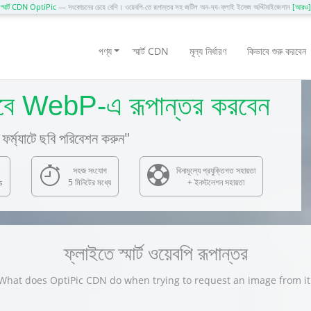
স্মার্ট CDN OptiPic
— সংকোচনের চেয়ে বেশি। ওয়েবপি-তে রূপান্তর সহ জটিল অন-দ্য-ফ্লাই ইমেজ অপ্টিমাইজেশান
[আরও]
পণ্য
স্মার্ট CDN
মূল্য নির্ধারণ
কিভাবে শুরু করবেন
বে WebP-এ রূপান্তর করবেন
ফর্ম্যাটে ছবি পরিবেশন করুন"
সহজ সংযোগ
বিনামূল্যে প্রযুক্তিগত সহায়তা
s
5 মিনিটের মধ্যে
+ ইনস্টলেশন সহায়তা
ফ্লাইতে স্মার্ট ওয়েবপি রূপান্তর
What does OptiPic CDN do when trying to request an image from it