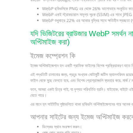
WebP ছবিগুলিকে PNG এর থেকে 26% ভালোভাবে সংকুচিত কর
WebP একই স্ট্রাকচারাল সাদৃশ্য সূচক (SSIM) এর সাথে JPEG এ
WebP শুধুমাত্র 22% এর আকার বৃদ্ধির সাথে ক্ষতিহীন স্বচ্ছতা 
যদি ভিজিটরের ব্রাউজার WebP সমর্থন না 
অপ্টিমাইজ করা)
ইমেজ কম্প্রেশন কি
ইমেজ অপ্টিমাইজেশান হল একটি গ্রাফিক ফাইলের বিশেষ প্রক্রিয়াকরণ যাতে ভ
এই পদ্ধতিটি চালানোর জন্য, প্রচুর সংখ্যক মোটামুটি জটিল অ্যালগরিদম রয়
ফাইল থেকে মুছে ফেলতে হবে, এবং বিশেষ প্রোগ্রামগুলি ব্যবহার করে, মার্জ / ম
ফলে, আমরা একই চিত্র পাই, যা দৃশ্যত পরিবর্তিত হয়নি। যাইহোক, বাইটে এ
যেতে পারে।
এর মানে হল সাইটটির পৃষ্ঠাগুলিতে থাকা ছবিগুলি অপ্টিমাইজেশনের পরে অনেক গ
আপনার সাইটের জন্য ইমেজ অপ্টিমাইজ করব
ডিস্কের স্থান সংরক্ষণ করুন।
পেজ লোড করার গতি বাড়ান।