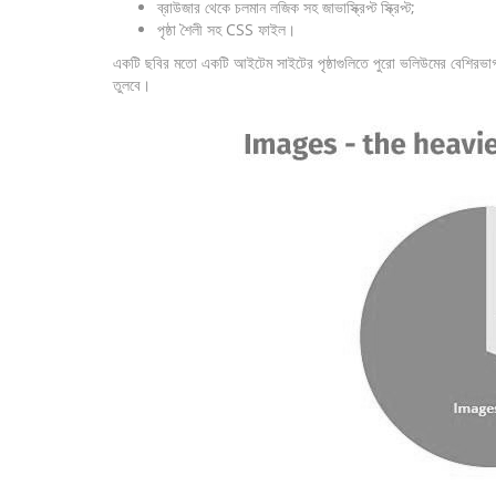
ব্রাউজার থেকে চলমান লজিক সহ জাভাস্ক্রিপ্ট স্ক্রিপ্ট;
পৃষ্ঠা শৈলী সহ CSS ফাইল।
একটি ছবির মতো একটি আইটেম সাইটের পৃষ্ঠাগুলিতে পুরো ভলিউমের বেশিরভাগ 
তুলবে।