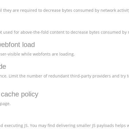
l they are required to decrease bytes consumed by network activit
 used for above-the-fold content to decrease bytes consumed by n
webfont load
user-visible while webfonts are loading.
de
nce. Limit the number of redundant third-party providers and try t
t cache policy
 page.
 executing JS. You may find delivering smaller JS payloads helps w