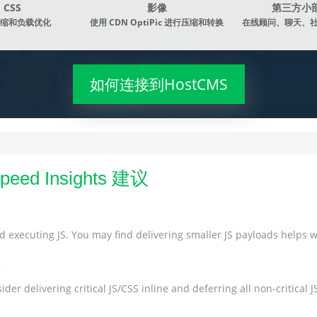
CSS
影像
第三方小
缩和负载优化
使用 CDN OptiPic 进行压缩和转换
在线顾问、聊天、
如何连接到HostCMS
ed Insights 建议
 executing JS. You may find delivering smaller JS payloads helps wi
s
der delivering critical JS/CSS inline and deferring all non-critical JS