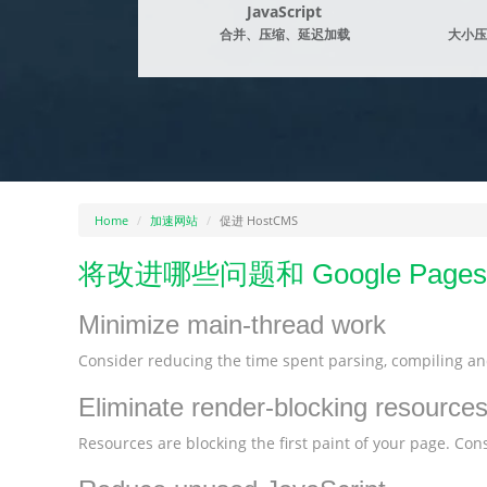
JavaScript
合并、压缩、延迟加载
大小压
Home
加速网站
促进 HostCMS
将改进哪些问题和 Google Pagespe
Minimize main-thread work
Consider reducing the time spent parsing, compiling and
Eliminate render-blocking resource
Resources are blocking the first paint of your page. Consi