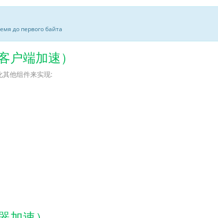
ремя до первого байта
（客户端加速）
化其他组件来实现:
务器加速）