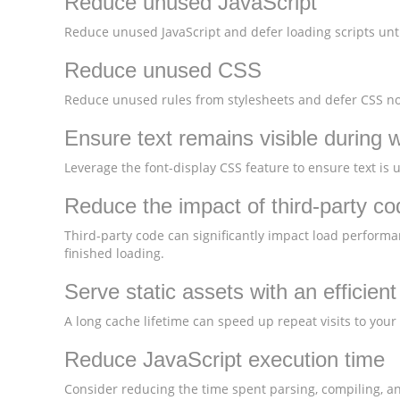
Reduce unused JavaScript
Reduce unused JavaScript and defer loading scripts unti
Reduce unused CSS
Reduce unused rules from stylesheets and defer CSS not
Ensure text remains visible during 
Leverage the font-display CSS feature to ensure text is 
Reduce the impact of third-party co
Third-party code can significantly impact load performa
finished loading.
Serve static assets with an efficien
A long cache lifetime can speed up repeat visits to your
Reduce JavaScript execution time
Consider reducing the time spent parsing, compiling, and