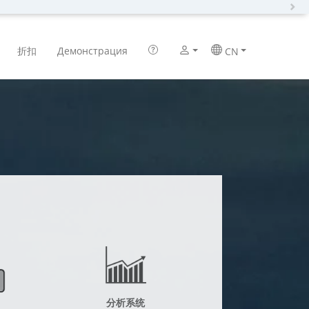
N
折扣
Демонстрация
CN
分析系统