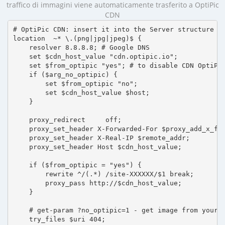
traffico di immagini viene automaticamente trasferito a OptiPic
CDN
# OptiPic CDN: insert it into the Server structure

location  ~* \.(png|jpg|jpeg)$ {

    resolver 8.8.8.8; # Google DNS

    set $cdn_host_value "cdn.optipic.io";

    set $from_optipic "yes"; # to disable CDN OptiPic
    if ($arg_no_optipic) {

        set $from_optipic "no";

        set $cdn_host_value $host;

    }

    proxy_redirect     off;

    proxy_set_header X-Forwarded-For $proxy_add_x_for
    proxy_set_header X-Real-IP $remote_addr;

    proxy_set_header Host $cdn_host_value;

    if ($from_optipic = "yes") {

        rewrite ^/(.*) /site-XXXXXX/$1 break;

        proxy_pass http://$cdn_host_value;

    }

    # get-param ?no_optipic=1 - get image from your h
    try_files $uri 404;
