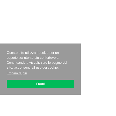
Questo sito utilizza i cookie per un
esperienza utente più confortevole.
Continuando a visualizzare le pagine del
sito, acconsenti all uso dei cookie.
Impara di più
Fatto!