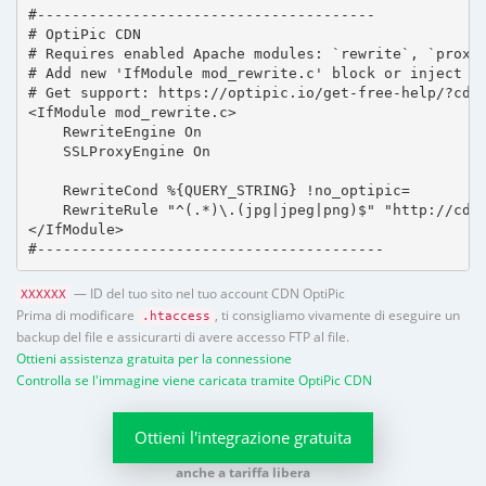
#---------------------------------------

# OptiPic CDN 

# Requires enabled Apache modules: `rewrite`, `proxy_
# Add new 'IfModule mod_rewrite.c' block or inject in
# Get support: https://optipic.io/get-free-help/?cdn=
<IfModule mod_rewrite.c>

    RewriteEngine On

    SSLProxyEngine On

    RewriteCond %{QUERY_STRING} !no_optipic=

    RewriteRule "^(.*)\.(jpg|jpeg|png)$" "http://cdn.
</IfModule>

#----------------------------------------
— ID del tuo sito nel tuo account CDN OptiPic
XXXXXX
Prima di modificare
, ti consigliamo vivamente di eseguire un
.htaccess
backup del file e assicurarti di avere accesso FTP al file.
Ottieni assistenza gratuita per la connessione
Controlla se l'immagine viene caricata tramite OptiPic CDN
Ottieni l'integrazione gratuita
anche a tariffa libera