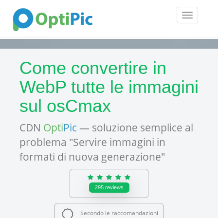
Toggle
navigatio
Come convertire in
WebP tutte le immagini
sul osCmax
CDN
Opti
Pic
— soluzione semplice al
problema "Servire immagini in
formati di nuova generazione"
295
reviews
Secondo le raccomandazioni