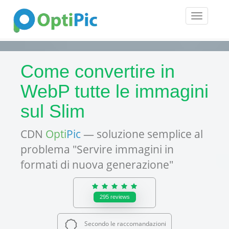
Toggle
navigatio
Come convertire in
WebP tutte le immagini
sul Slim
CDN
Opti
Pic
— soluzione semplice al
problema "Servire immagini in
formati di nuova generazione"
295
reviews
Secondo le raccomandazioni