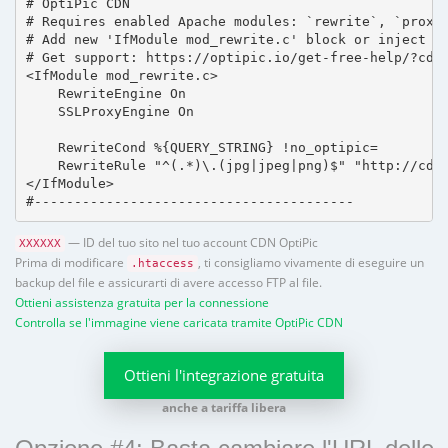
# OptiPic CDN 

# Requires enabled Apache modules: `rewrite`, `proxy_
# Add new 'IfModule mod_rewrite.c' block or inject in
# Get support: https://optipic.io/get-free-help/?cdn=
<IfModule mod_rewrite.c>

    RewriteEngine On

    SSLProxyEngine On

    RewriteCond %{QUERY_STRING} !no_optipic=

    RewriteRule "^(.*)\.(jpg|jpeg|png)$" "http://cdn.
</IfModule>

#----------------------------------------
— ID del tuo sito nel tuo account CDN OptiPic
XXXXXX
Prima di modificare
, ti consigliamo vivamente di eseguire un
.htaccess
backup del file e assicurarti di avere accesso FTP al file.
Ottieni assistenza gratuita per la connessione
Controlla se l'immagine viene caricata tramite OptiPic CDN
Ottieni l'integrazione gratuita
anche a tariffa libera