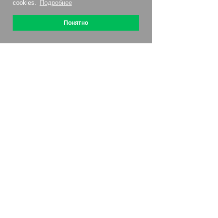
cookies.
Подробнее
Понятно
О сервисе
Как подключить
Цены
Акции
Контакты
Партнерская программа
Отзывы