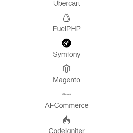
Ubercart
FuelPHP
Symfony
Magento
AFCommerce
CodeIgniter