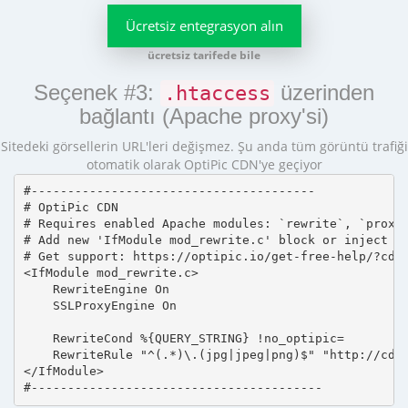
Ücretsiz entegrasyon alın
ücretsiz tarifede bile
Seçenek #3:
üzerinden
.htaccess
bağlantı (Apache proxy'si)
Sitedeki görsellerin URL'leri değişmez. Şu anda tüm görüntü trafiği
otomatik olarak OptiPic CDN'ye geçiyor
#---------------------------------------

# OptiPic CDN 

# Requires enabled Apache modules: `rewrite`, `proxy_
# Add new 'IfModule mod_rewrite.c' block or inject in
# Get support: https://optipic.io/get-free-help/?cdn=
<IfModule mod_rewrite.c>

    RewriteEngine On

    SSLProxyEngine On

    RewriteCond %{QUERY_STRING} !no_optipic=

    RewriteRule "^(.*)\.(jpg|jpeg|png)$" "http://cdn.
</IfModule>

#----------------------------------------