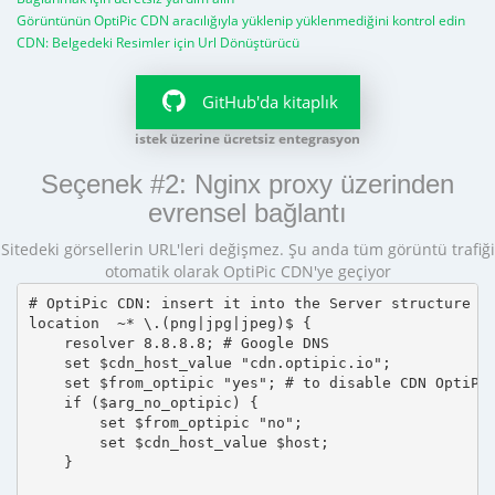
Görüntünün OptiPic CDN aracılığıyla yüklenip yüklenmediğini kontrol edin
CDN: Belgedeki Resimler için Url Dönüştürücü
GitHub'da kitaplık
istek üzerine ücretsiz entegrasyon
Seçenek #2: Nginx proxy üzerinden
evrensel bağlantı
Sitedeki görsellerin URL'leri değişmez. Şu anda tüm görüntü trafiği
otomatik olarak OptiPic CDN'ye geçiyor
# OptiPic CDN: insert it into the Server structure

location  ~* \.(png|jpg|jpeg)$ {

    resolver 8.8.8.8; # Google DNS

    set $cdn_host_value "cdn.optipic.io";

    set $from_optipic "yes"; # to disable CDN OptiPic
    if ($arg_no_optipic) {

        set $from_optipic "no";

        set $cdn_host_value $host;

    }
