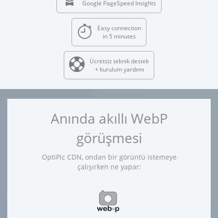
Google PageSpeed Insights
Easy connection
in 5 minutes
Ücretsiz teknik destek
+ kurulum yardımı
Anında akıllı WebP
görüşmesi
OptiPic CDN, ondan bir görüntü istemeye
çalışırken ne yapar: