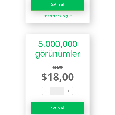
Satın al
Bir paket nasıl seçilir?
5,000,000
görünümler
$24,00
$18,00
-
+
Satın al