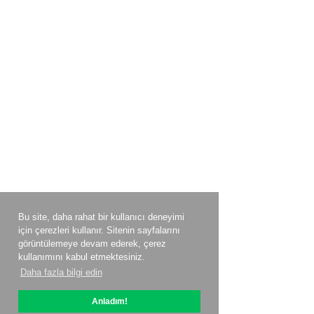
Bu site, daha rahat bir kullanıcı deneyimi
için çerezleri kullanır. Sitenin sayfalarını
görüntülemeye devam ederek, çerez
kullanımını kabul etmektesiniz.
Daha fazla bilgi edin
Anladım!