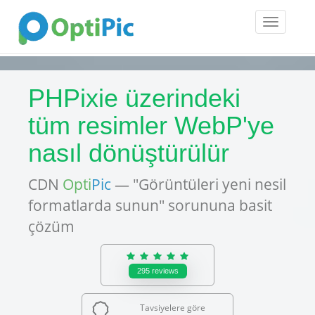
Toggle
navigatio
PHPixie üzerindeki
tüm resimler WebP'ye
nasıl dönüştürülür
CDN
Opti
Pic
— "Görüntüleri yeni nesil
formatlarda sunun" sorununa basit
çözüm
295
reviews
Tavsiyelere göre