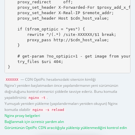
    proxy_redirect     off;

    proxy_set_header X-Forwarded-For $proxy_add_x_for
    proxy_set_header X-Real-IP $remote_addr;

    proxy_set_header Host $cdn_host_value;

    if ($from_optipic = "yes") {

        rewrite ^/(.*) /site-XXXXXX/$1 break;

        proxy_pass http://$cdn_host_value;

    }

    # get-param ?no_optipic=1 - get image from your h
    try_files $uri 404;

}
— CDN OptiPic hesabınızdaki sitenizin kimliği
XXXXXX
Nginx'i yeniden başlatmadan önce yapılandırmanın yeni sürümünün
doğruluğunu kontrol etmenizi şiddetle tavsiye ederiz. Bunu komutla
yapabilirsiniz
.
nginx -t
Yumuşak yeniden yükleme (yapılandırmaları yeniden okuyun) Nginx
komutla olabilir
nginx -s reload
Nginx proxy belgeleri
Bağlanmak için ücretsiz yardım alın
Görüntünün OptiPic CDN aracılığıyla yüklenip yüklenmediğini kontrol edin