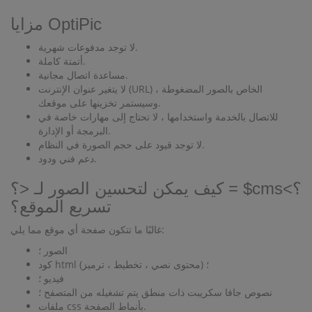
مزايا OptiPic
لا توجد مدفوعات شهرية.
أتمتة كاملة.
مساعدة اتصال مجانية.
لا يتغير عنوان الإنترنت (URL) الخاص بالصور المضغوطة ،
وسيستمر تخزينها على موقعك.
للاتصال بالخدمة واستخدامها ، لا تحتاج إلى مهارات خاصة في
البرمجة أو الإدارة.
لا توجد قيود على حجم الصورة في النظام.
دعم فني ودود.
كيف يمكن لتحسين الصور لـ <؟ = $cms؟>
تسريع الموقع؟
غالبًا ما تتكون صفحة أي موقع مما يلي:
الصور ؛
كود html (محتوى نصي ، تخطيط ، ترميز) ؛
فيديو ؛
نصوص جافا سكريبت ذات منطق يتم تشغيله من المتصفح ؛
ملفات css بأنماط الصفحة.