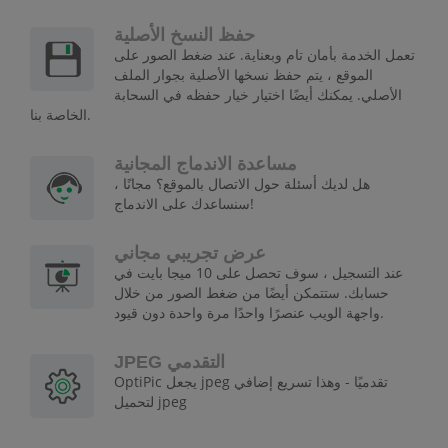
حفظ النسخ الأصلية
تعمل الخدمة بأمان تام وبعناية. عند ضغط الصور على
الموقع ، يتم حفظ نسخها الأصلية بجوار الملف
الأصلي. يمكنك أيضًا اختيار خيار حفظه في السحابة
الخاصة بنا.
مساعدة الاندماج المجانية
هل لديك أسئلة حول الاتصال بالموقع؟ مجانًا ،
سنساعدك على الاندماج!
عرض تجريبي مجاني
عند التسجيل ، سوف تحصل على 10 ميجا بايت في
حسابك. ستتمكن أيضًا من ضغط الصور من خلال
واجهة الويب عنصرًا واحدًا مرة واحدة دون قيود.
JPEG التقدمي
OptiPic يجعل jpeg تقدميًا - وهذا تسريع إضافي
لتحميل jpeg