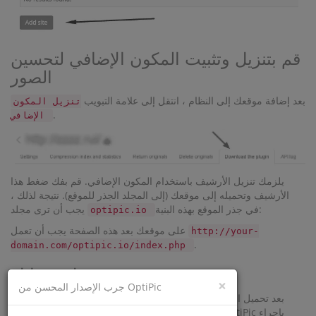
قم بتنزيل وتثبيت المكون الإضافي لتحسين
الصور
بعد إضافة موقعك إلى النظام ، انتقل إلى علامة التبويب
تنزيل المكون
.
الإضافي
يلزمك تنزيل الأرشيف باستخدام المكون الإضافي. قم بفك ضغط هذا
الأرشيف وتحميله إلى موقعك (إلى المجلد الجذر للموقع). نتيجة لذلك ،
في جذر الموقع بهذه البنية:
يجب أن ترى مجلد
optipic.io
على موقعك بعد هذه الصفحة يجب أن تعمل
http://your-
.
domain.com/optipic.io/index.php
حدد حزمة وقم بتمويل حسابك
×
جرب الإصدار المحسن من OptiPic
بعد تحميل المكون الإضافي إلى موقعك ، ستحتاج إلى تنشيط فهرسة
الموقع في إعدادات الموقع والانتظار حتى يقوم نظام OptiPic بإجراء