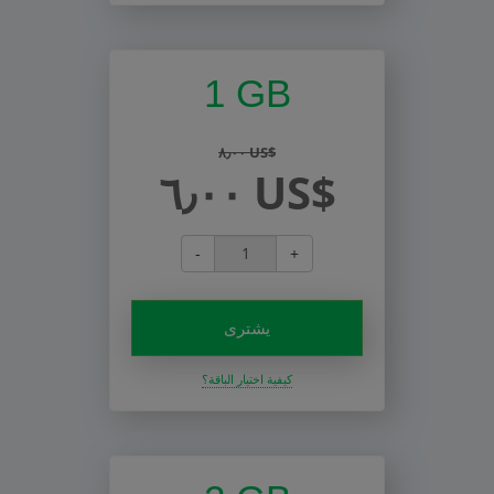
1 GB
٨٫٠٠ US$
٦٫٠٠ US$
-
+
يشترى
كيفية اختيار الباقة؟