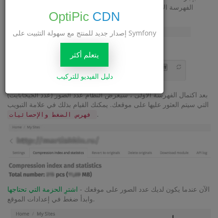
الفهرسة الأولى لموقعك - وسيتم ذلك في غضون 24 ساعة. إذا كنت
OptiPic
CDN
ترغب في تسريع العملية - أرسل موقعك يدويًا للفهرسة.
إصدار جديد للمنتج مع سهولة التثبيت على Symfony
يتعلم أكثر
دليل الفيديو للتركيب
بعد اكتمال الفهرسة الأولى ، سيعرض النظام عدد الصور (عدد الجيجابايت)
التي سيتم العثور عليها على موقعك. يمكنك القيام بذلك في علامة التبويب
.
فهرس الضغط والإحصائيات
الآن عندما يكون لديك عدد الصور على موقعك -
اشترِ الحزمة التي تحتاجها
وابدأ ضغط في إعدادات الموقع.