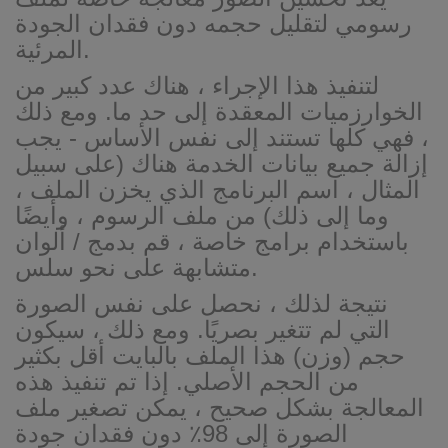
رسومي لتقليل حجمه دون فقدان الجودة
المرئية.
لتنفيذ هذا الإجراء ، هناك عدد كبير من
الخوارزميات المعقدة إلى حد ما. ومع ذلك
، فهي كلها تستند إلى نفس الأساس - يجب
إزالة جميع بيانات الخدمة هناك (على سبيل
المثال ، اسم البرنامج الذي يخزن الملف ،
وما إلى ذلك) من ملف الرسوم ، وأيضًا
باستخدام برامج خاصة ، قم بدمج / ألوان
متشابهة على نحو سلس.
نتيجة لذلك ، نحصل على نفس الصورة
التي لم تتغير بصريًا. ومع ذلك ، سيكون
حجم (وزن) هذا الملف بالبايت أقل بكثير
من الحجم الأصلي. إذا تم تنفيذ هذه
المعالجة بشكل صحيح ، يمكن تصغير ملف
الصورة إلى 98٪ دون فقدان جودة