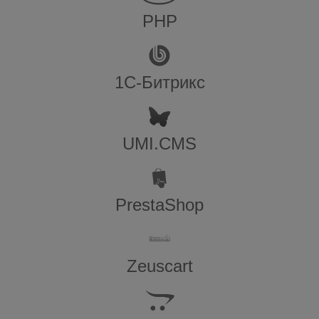
PHP
1С-Битрикс
UMI.CMS
PrestaShop
Zeuscart