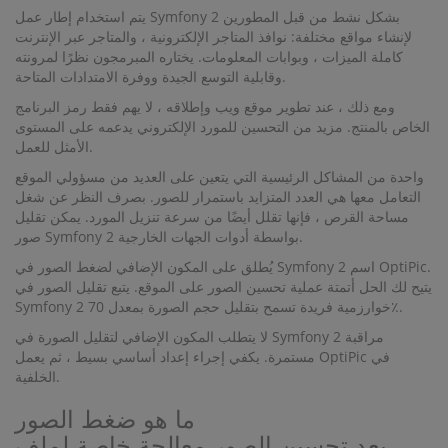
يتم استخدام إطار عمل Symfony 2 بشكل نشط من قبل المطورين
لإنشاء مواقع مختلفة: نوافذ المتاجر الإلكترونية ، والمتاجر عبر الإنترنت
كاملة الميزات ، وبوابات المعلومات. يختاره المبرمجون نظرًا لمرونته
وقابلية التوسع الجيدة ووفرة الامتدادات المتاحة.
ومع ذلك ، عند تطوير موقع ويب وإطلاقه ، لا يهم فقط رمز البرنامج
الخاص بالمنتج. مزيد من التحسين للمورد الإلكتروني يدعمه على المستوى
الأمثل للعمل.
واحدة من المشاكل الرئيسية التي يتعين على العديد من مسؤولي الموقع
التعامل معها هي العدد المتزايد باستمرار للصور. بصرف النظر عن شغل
مساحة القرص ، فإنها تقلل أيضًا من سرعة تنزيل المورد. يمكن تقليل
صور Symfony 2 بواسطة أدوات الجهات الخارجية.
يُطلق على المكون الإضافي لضغط الصور في Symfony 2 اسم OptiPic.
يتيح لك الحل أتمتة عملية تحسين الصور على الموقع. يتبع تقليل الصور في
Symfony 2 خوارزمية فريدة تسمح بتقليل حجم الصورة بمعدل 70٪.
لا يتطلب المكون الإضافي لتقليل الصورة في Symfony 2 مراقبة
مستمرة. يكفي إجراء إعداد أساسي بسيط ، ثم يعمل OptiPic في
الخلفية.
ما هو ضغط الصور
يعد تحسين الصور معالجة خاصة لملف