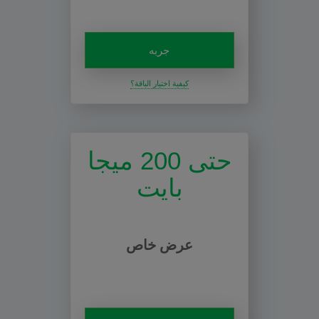
جربه
كيفية اختيار الباقة؟
حتى 200 ميجا
بايت
عرض خاص