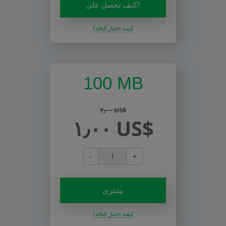
كيف تحصل على?
كيفية اختيار الباقة؟
100 MB
٢٫٠٠ US$
١٫٠٠ US$
-
+
يشترى
كيفية اختيار الباقة؟