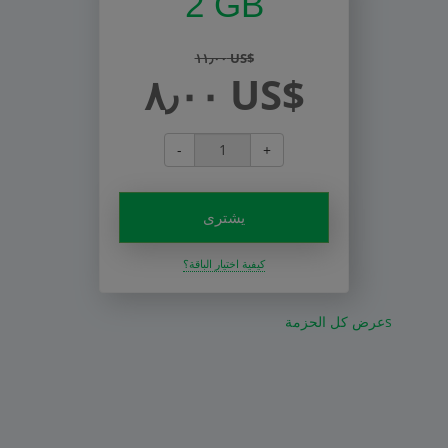
2 GB
١١٫٠٠ US$
٨٫٠٠ US$
-
+
يشترى
كيفية اختيار الباقة؟
عرض كل الحزمةs