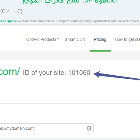
انسخ معرف موقع الويب الذي تم إنشاؤه إلى الحافظة (rl + C