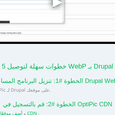
5 خطوات سهلة لتوصيل WebP بـ Drupal
1: تنزيل البرنامج المساعد Drupal WebP
وتثبيت المكون الإضافي الرسمي CDN OptiPic لـ Drupal على موقعك.
الخطوة #2: قم بالتسجيل في OptiPic CDN
.
أضف موقعًا جديدًا إلى لوحة تحكم CDN
في حساب OptiPic CDN و