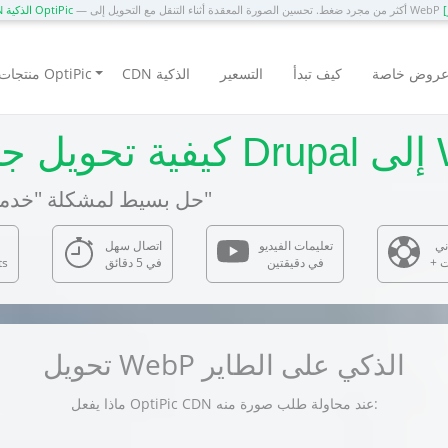
— أكثر من مجرد ضغط. تحسين الصورة المعقدة أثناء التنقل مع التحويل إلى WebP
CDN الذكية OptiPic
روض خاصة
كيف تبدأ
التسعير
CDN الذكية
منتجات OptiPic
 إلى WebP
— حل بسيط لمشكلة "خدمة الصور بتنسيقات الجيل التالي"
ني
تعليمات الفيديو
اتصال سهل
ت
في دقيقتين
في 5 دقائق
ts
تحويل WebP الذكي على الطاير
ماذا يفعل OptiPic CDN عند محاولة طلب صورة منه: