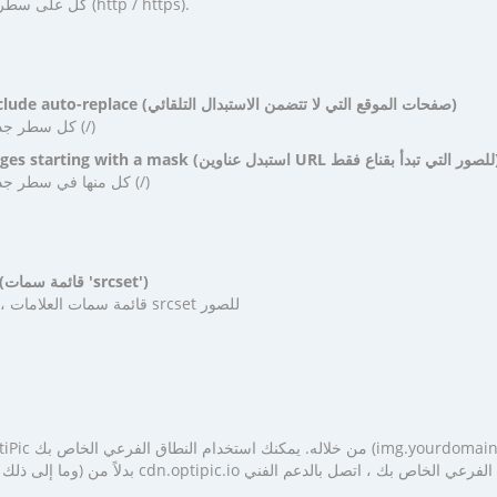
كل على سطر جديد وبدون تحديد البروتوكول (http / https).
Site pages that do not include auto-replace (صفحات الموقع التي لا تتضمن الاستبدال التلقائي)
كل سطر جديد ويجب أن يبدأ بشرطة مائلة (/)
عناوين URL للصور التي تبدأ بقناع فقط)
كل منها في سطر جديد ويجب أن تبدأ بشرطة مائلة (/)
List of 'srcset' attributes (قائمة سمات 'srcset')
قائمة سمات العلامات ، حيث تحتاج إلى استبدال ترميز srcset للصور
om