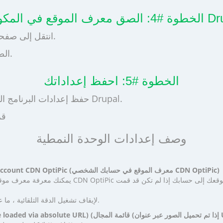
في Drupal WebP
انتقل إلى صفحة إعدادات المكون الإضافي المثبت مسبقًا على موقعك.
الصق معرف الموقع المنسوخ في حقل الإعدادات المقابل.
الخطوة #5: احفظ إعداداتك
حفظ إعدادات البرنامج المساعد. امسح ذاكرة التخزين المؤقت في لوحة التحكم Drupal.
قم
وصف إعدادات الوحدة النمطية
Site ID in your personal account CDN OptiPic (معرف الموقع في حسابك الشخصي CDN OptiPic)
يمكنك معرفة معرف موقع الويب الخاص بك في حساب ptiPic
لإيقاف تشغيل الدقة التلقائية ، ما عليك سوى مسح معرف الموقع.