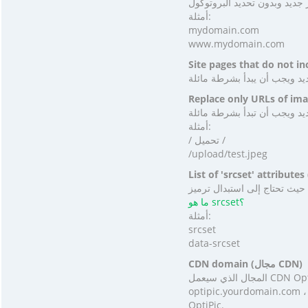
أمثلة:
mydomain.com
www.mydomain.com
أمثلة:
/ تحميل /
/upload/test.jpeg
ما هو srcset؟
أمثلة:
srcset
data-srcset
CDN domain (مجال CDN)
المجال الذي سيعمل CDN OptiPic من خلاله. يمكنك استخدام النطاق الفرعي الخاص بك (img.yourdomain.com ،
optipic.yourdomain.c ، وما إلى ذلك) بدلاً من cdn.optipic.io القياسي. لتوصيل المجال الفرعي الخاص بك ، اتصل بالدعم الفني
OptiPic.