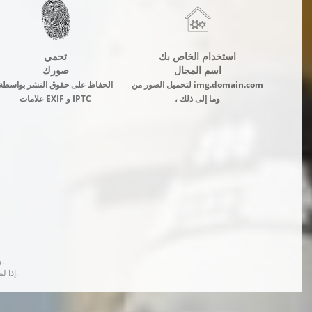
استخدام الخاص بك
تحمي
اسم المجال
صورك
لتحميل الصور من img.domain.com
الحفاظ على حقوق النشر بواسطة
، وما إلى ذلك
علامات EXIF و IPTC
يحدث التحويل إلى Webp وضغط الصور في الخلفية ولا يؤدي إلى إبطاء فتح الصور في المتصفح.
إذا لم يكن الإصدار المحسن جاهزًا في وقت طلب الصورة ، فسيتم إرجاع الإصدار الأصلي دون أي معالجة.