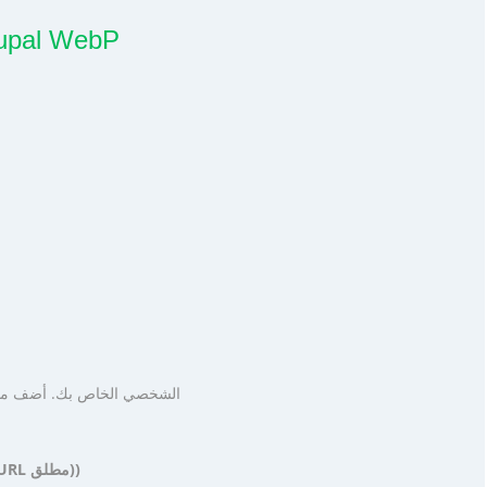
الخطوة #4: الصق معرف الموقع في المكون الإضا
Domain list (if images are loaded via absolute URL) (قائمة المجال (إذا تم تحميل الصور عبر عنوان URL مطلق))