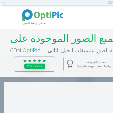
Previous
- تحسين وضغط الصور
CDN
Opti
Pic
حسب التوصيات
Google PageSpeed Insigh
295
reviews