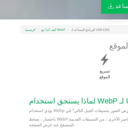
البرنامج المساعد لـ UMI.CMS
كيف أبدأ مع WebP
الرئيسية
لموقع
تسريع
الموقع
باختصار ، يضغط WebP الملف بشكل أفضل ، مع تساوي جميع العناصر الأخرى ، من التنسيقات القديمة (png و jpeg) - مما يعني أنه يشغل مساحة أقل على الاستضافة ويتم تحميله بشكل أسرع في
المتصفح عند عرض الصفحة.