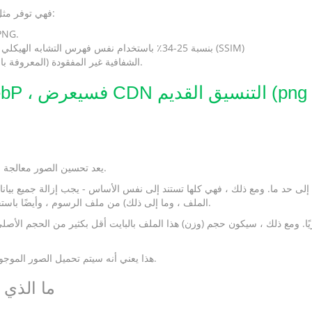
تروج Google بشكل نشط لتطبيق WebP - فهي توفر مثل هذه الإحصائيات:
يضغط WebP الصور بلا فقدان بنسبة 26٪ 
يضغط WebP الصور المفقودة بشكل أفضل من JPEG بنسبة 25-34٪ باستخدام نفس فهرس التشابه الهيكلي (SSIM)
يدعم WebP الشفافية غير المفقودة (المعروفة باسم ألفا) مع زيادة الحجم بنسبة 22٪ فقط.
يعد تحسين الصور معالجة خاصة لملف رسومي لتقليل حجمه دون فقدان الجودة المرئية.
ة إلى حد ما. ومع ذلك ، فهي كلها تستند إلى نفس الأساس - يجب إزالة جميع بيا
الملف ، وما إلى ذلك) من ملف الرسوم ، وأيضًا باستخدام برامج خاصة ، قم بدمج / ألوان متشابهة على نحو سلس.
ًا. ومع ذلك ، سيكون حجم (وزن) هذا الملف بالبايت أقل بكثير من الحجم الأصل
هذا يعني أنه سيتم تحميل الصور الموجودة على صفحات الموقع بشكل أسرع عدة مرات بعد التحسين.
ما الذي