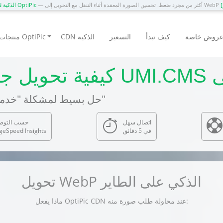
— أكثر من مجرد ضغط. تحسين الصورة المعقدة أثناء التنقل مع التحويل إلى WebP
CDN الذكية OptiPic
روض خاصة
كيف تبدأ
التسعير
CDN الذكية
منتجات OptiPic
— حل بسيط لمشكلة "خدمة الصور بتنسيقات الجيل التالي"
اتصال سهل
حسب التوص
في 5 دقائق
geSpeed Insights
تحويل WebP الذكي على الطاير
ماذا يفعل OptiPic CDN عند محاولة طلب صورة منه: