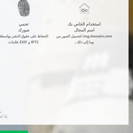
استخدام الخاص بك
تحمي
اسم المجال
صورك
لتحميل الصور من img.domain.com
الحفاظ على حقوق النشر بواسطة
، وما إلى ذلك
علامات EXIF و IPTC
يحدث التحويل إلى Webp وضغط الصور في الخلفية ولا يؤدي إلى إبطاء فتح الصور في المتصفح.
إذا لم يكن الإصدار المحسن جاهزًا في وقت طلب الصورة ، فسيتم إرجاع الإصدار الأصلي دون أي معالجة.