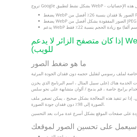
أفضل من PNG.
إذا كان متصفح الزائر لا يدعم WebP ، فسيعرض CDN التنسيق القديم (png / jpeg) ، لكنه مضغوط (محسن
للويب)
ما هو ضغط الصور
نات الخدمة هناك (على سبيل المثال ، اسم البرنامج الذي يخزن
ي. إذا تم تنفيذ هذه المعالجة بشكل صحيح ، يمكن تصغير ملف
الصورة إلى 98٪ دون فقدان جودة الصورة.
 سيعمل على تحسين الصور لموقعك
وفر مساحة القرص.