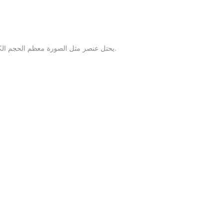
يحتل عنصر مثل الصورة معظم الحجم الكامل على صفحات الموقع وهو "أثقل" جزء من الصفحات. سيؤدي تقليل (تحسين) الصور بلا شك إلى زيادة سرعة تنزيل أي مورد عبر الإنترنت.