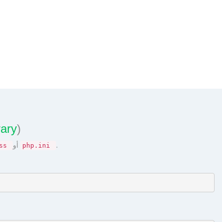
rary
)
.
أو
ess
php.ini