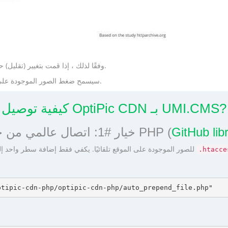
وفقًا لذلك ، إذا قمت بتغيير (تقليل) حجم الصور ، فسيبدأ تحميل جميع صفحات الموقع بشكل أسرع.
سيسمح ضغط الصور الموجودة على الموقع بتقليل حجمها إلى 75-98٪ ، دون فقد جودتها المرئية.
كيفية توصيل OptiPic CDN بـ UMI.CMS?
GitHub lib
خيار #1: اتصال عالمي من خلال PHP (
تتغير عناوين URL للصور الموجودة على الموقع تلقائيًا. يكفي فقط إضافة سطر واحد إلى
.htacc