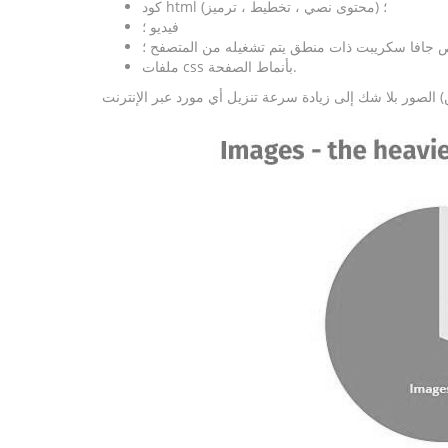
كود html (محتوى نصي ، تخطيط ، ترميز) ؛
فيديو ؛
جافا سكريبت ذات منطق يتم تشغيله من المتصفح ؛
ملفات css بأنماط الصفحة.