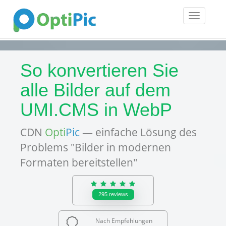
Toggle
navigatio
So konvertieren Sie
alle Bilder auf dem
UMI.CMS in WebP
CDN
Opti
Pic
— einfache Lösung des
Problems "Bilder in modernen
Formaten bereitstellen"
295
reviews
Nach Empfehlungen