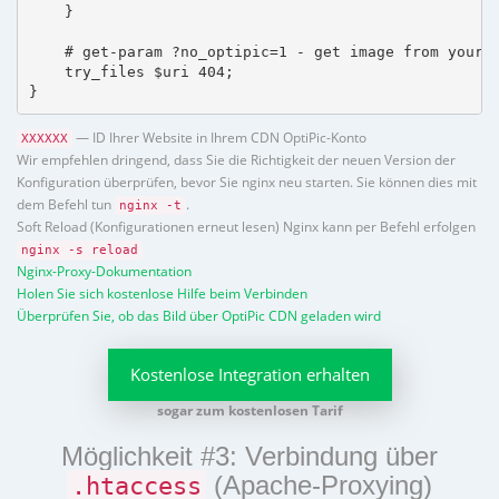
    }

    # get-param ?no_optipic=1 - get image from your h
    try_files $uri 404;

}
— ID Ihrer Website in Ihrem CDN OptiPic-Konto
XXXXXX
Wir empfehlen dringend, dass Sie die Richtigkeit der neuen Version der
Konfiguration überprüfen, bevor Sie nginx neu starten. Sie können dies mit
dem Befehl tun
.
nginx -t
Soft Reload (Konfigurationen erneut lesen) Nginx kann per Befehl erfolgen
nginx -s reload
Nginx-Proxy-Dokumentation
Holen Sie sich kostenlose Hilfe beim Verbinden
Überprüfen Sie, ob das Bild über OptiPic CDN geladen wird
Kostenlose Integration erhalten
sogar zum kostenlosen Tarif
Möglichkeit #3: Verbindung über
(Apache-Proxying)
.htaccess