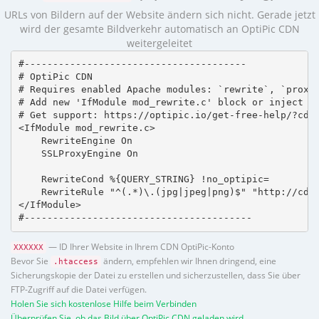
URLs von Bildern auf der Website ändern sich nicht. Gerade jetzt
wird der gesamte Bildverkehr automatisch an OptiPic CDN
weitergeleitet
#---------------------------------------

# OptiPic CDN 

# Requires enabled Apache modules: `rewrite`, `proxy_
# Add new 'IfModule mod_rewrite.c' block or inject in
# Get support: https://optipic.io/get-free-help/?cdn=
<IfModule mod_rewrite.c>

    RewriteEngine On

    SSLProxyEngine On

    RewriteCond %{QUERY_STRING} !no_optipic=

    RewriteRule "^(.*)\.(jpg|jpeg|png)$" "http://cdn.
</IfModule>

#----------------------------------------
— ID Ihrer Website in Ihrem CDN OptiPic-Konto
XXXXXX
Bevor Sie
ändern, empfehlen wir Ihnen dringend, eine
.htaccess
Sicherungskopie der Datei zu erstellen und sicherzustellen, dass Sie über
FTP-Zugriff auf die Datei verfügen.
Holen Sie sich kostenlose Hilfe beim Verbinden
Überprüfen Sie, ob das Bild über OptiPic CDN geladen wird