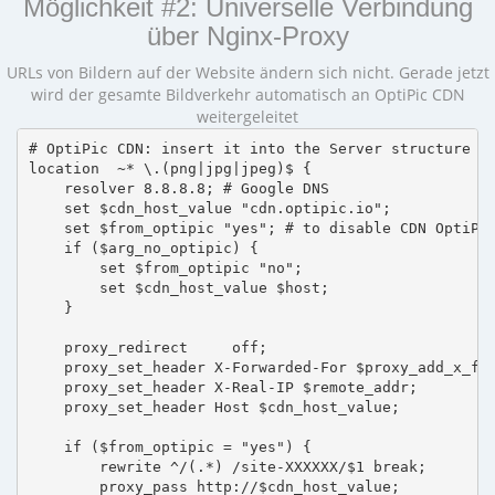
Möglichkeit #2: Universelle Verbindung
über Nginx-Proxy
URLs von Bildern auf der Website ändern sich nicht. Gerade jetzt
wird der gesamte Bildverkehr automatisch an OptiPic CDN
weitergeleitet
# OptiPic CDN: insert it into the Server structure

location  ~* \.(png|jpg|jpeg)$ {

    resolver 8.8.8.8; # Google DNS

    set $cdn_host_value "cdn.optipic.io";

    set $from_optipic "yes"; # to disable CDN OptiPic
    if ($arg_no_optipic) {

        set $from_optipic "no";

        set $cdn_host_value $host;

    }

    proxy_redirect     off;

    proxy_set_header X-Forwarded-For $proxy_add_x_for
    proxy_set_header X-Real-IP $remote_addr;

    proxy_set_header Host $cdn_host_value;

    if ($from_optipic = "yes") {

        rewrite ^/(.*) /site-XXXXXX/$1 break;

        proxy_pass http://$cdn_host_value;
