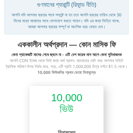
গুণমানের গ্যারান্টি (রিফান্ড নীতি)
আপনি যদি আপনার ক্রয়ের সাথে সন্তুষ্ট না হন তবে আপনি ক্রয়ের তারিখ থেকে 30
দিনের মধ্যে আমাদের সাথে যোগাযোগ করতে পারেন। যদি এর জন্য ভিত্তি থাকে,
আমরা আপনার ক্রয়ের সম্পূর্ণ বা আংশিক খরচ ফেরত দেব।
এককালীন অর্থপ্রদান — কোন মাসিক ফি
কেনা প্যাকেজটি মাসের শেষে জ্বলে না - এটি বেশ কয়েক মাস আগে কেনা সুবিধাজনক
আপনি CDN ইমেজ থেকে ভিউ জন্য অর্থ প্রদান. ব্যবহারের মোট খরচ আপনার সাইটে
ট্রাফিক পরিমাণ উপর নির্ভর করে. গড়ে, এটি প্রতি 1,000,000 চিত্র দর্শনে $1.5 থেকে।
10,000 ভিউগুলির প্রথম ডেমো বিনামূল্যে৷
10,000
ভিউ
বিনামূল্যে