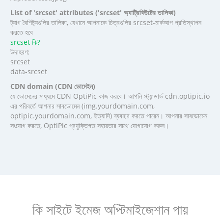
List of 'srcset' attributes ('srcset' অ্যাট্রিবিউটের তালিকা)
ট্যাগ বৈশিষ্ট্যগুলির তালিকা, যেখানে আপনাকে চিত্রগুলির srcset-মার্কআপ প্রতিস্থাপন
করতে হবে
srcset কি?
উদাহরণ:
srcset
data-srcset
CDN domain (CDN ডোমেইন)
যে ডোমেনের মাধ্যমে CDN OptiPic কাজ করবে। আপনি স্ট্যান্ডার্ড cdn.optipic.io
এর পরিবর্তে আপনার সাবডোমেন (img.yourdomain.com,
optipic.yourdomain.com, ইত্যাদি) ব্যবহার করতে পারেন। আপনার সাবডোমেন
সংযোগ করতে, OptiPic প্রযুক্তিগত সহায়তার সাথে যোগাযোগ করুন।
কি সাইটে ইমেজ অপ্টিমাইজেশান পায়