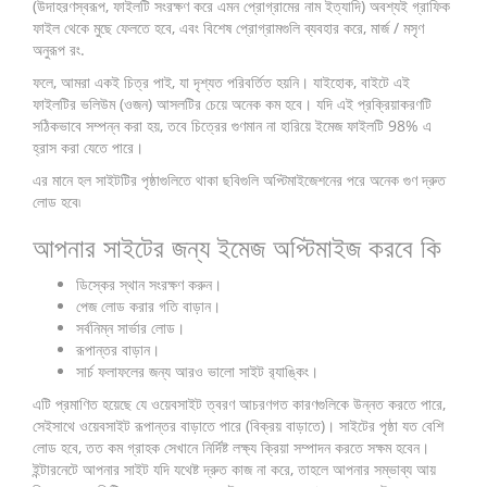
(উদাহরণস্বরূপ, ফাইলটি সংরক্ষণ করে এমন প্রোগ্রামের নাম ইত্যাদি) অবশ্যই গ্রাফিক
ফাইল থেকে মুছে ফেলতে হবে, এবং বিশেষ প্রোগ্রামগুলি ব্যবহার করে, মার্জ / মসৃণ
অনুরূপ রং.
ফলে, আমরা একই চিত্র পাই, যা দৃশ্যত পরিবর্তিত হয়নি। যাইহোক, বাইটে এই
ফাইলটির ভলিউম (ওজন) আসলটির চেয়ে অনেক কম হবে। যদি এই প্রক্রিয়াকরণটি
সঠিকভাবে সম্পন্ন করা হয়, তবে চিত্রের গুণমান না হারিয়ে ইমেজ ফাইলটি 98% এ
হ্রাস করা যেতে পারে।
এর মানে হল সাইটটির পৃষ্ঠাগুলিতে থাকা ছবিগুলি অপ্টিমাইজেশনের পরে অনেক গুণ দ্রুত
লোড হবে৷
আপনার সাইটের জন্য ইমেজ অপ্টিমাইজ করবে কি
ডিস্কের স্থান সংরক্ষণ করুন।
পেজ লোড করার গতি বাড়ান।
সর্বনিম্ন সার্ভার লোড।
রূপান্তর বাড়ান।
সার্চ ফলাফলের জন্য আরও ভালো সাইট র‌্যাঙ্কিং।
এটি প্রমাণিত হয়েছে যে ওয়েবসাইট ত্বরণ আচরণগত কারণগুলিকে উন্নত করতে পারে,
সেইসাথে ওয়েবসাইট রূপান্তর বাড়াতে পারে (বিক্রয় বাড়াতে)। সাইটের পৃষ্ঠা যত বেশি
লোড হবে, তত কম গ্রাহক সেখানে নির্দিষ্ট লক্ষ্য ক্রিয়া সম্পাদন করতে সক্ষম হবেন।
ইন্টারনেটে আপনার সাইট যদি যথেষ্ট দ্রুত কাজ না করে, তাহলে আপনার সম্ভাব্য আয়