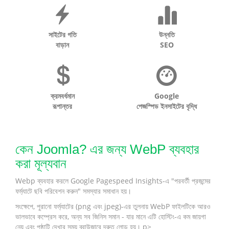
সাইটের গতি
উন্নতি
বাড়ান
SEO
ক্রমবর্ধমান
Google
রূপান্তর
পেজস্পিড ইনসাইটের বৃদ্ধি
কেন Joomla? এর জন্য WebP ব্যবহার
করা মূল্যবান
Webp ব্যবহার করলে Google Pagespeed Insights-এ "পরবর্তী প্রজন্মের
ফর্ম্যাটে ছবি পরিবেশন করুন" সমস্যার সমাধান হয়।
সংক্ষেপে, পুরানো ফর্ম্যাটের (png এবং jpeg)-এর তুলনায় WebP ফাইলটিকে আরও
ভালভাবে কম্প্রেস করে, অন্য সব জিনিস সমান - যার মানে এটি হোস্টিং-এ কম জায়গা
নেয় এবং পৃষ্ঠাটি দেখার সময় ব্রাউজারে দ্রুত লোড হয়। p>