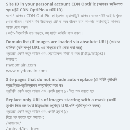
Site ID in your personal account CDN OptiPic (আপনার ব্যক্তিগত
অ্যাকাউন্ট CDN OptiPic-এ সাইট ID)
আপনি আপনার CDN OptiPic ব্যক্তিগত অ্যাকাউন্টে আপনার ওয়েবসাইট আইডি খুঁজে
পেতে পারেন। আপনি যদি ইতিমধ্যে এটি না করে থাকেন তবে আপনার অ্যাকাউন্টে আপনার
সাইট যোগ করুন৷
৷ অটো-ফিডেলিটি বন্ধ করতে, শুধু সাইট আইডি সাফ করুন।
Domain list (if images are loaded via absolute URL) (ডোমেন
তালিকা (যদি সম্পূর্ণ URL এর মাধ্যমে ছবি লোড করা হয়))
প্রতিটি একটি নতুন লাইনে এবং প্রোটোকল নির্দিষ্ট না করে (http/https)।
উদাহরণ:
mydomain.com
www.mydomain.com
Site pages that do not include auto-replace (যে সাইট পৃষ্ঠাগুলি
স্বয়ংক্রিয়-প্রতিস্থাপন অন্তর্ভুক্ত করে না)
প্রতিটি একটি নতুন লাইনে এবং একটি স্ল্যাশ (/) দিয়ে শুরু করতে হবে
Replace only URLs of images starting with a mask (একটি
মুখোশ দিয়ে শুরু হওয়া চিত্রগুলির শুধুমাত্র URLগুলি প্রতিস্থাপন করুন৷)
প্রতিটি একটি নতুন লাইনে এবং একটি স্ল্যাশ (/)
দিয়ে শুরু করতে হবে উদাহরণ:
/আপলোড/
/upload/test.jpeg