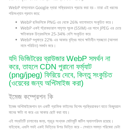
WebP বাস্তবায়ন Google দ্বারা সক্রিয়ভাবে প্রচার করা হয় - তারা এই ধরনের
পরিসংখ্যান প্রদান করে:
WebP ছবিগুলিকে PNG এর থেকে 26% ভালোভাবে সংকুচিত করে।
WebP একই স্ট্রাকচারাল সাদৃশ্য সূচক (SSIM) এর সাথে JPEG এর চেয়ে
ক্ষতিকারক চিত্রগুলিকে 25-34% বেশি সংকুচিত করে
WebP শুধুমাত্র 22% এর আকার বৃদ্ধির সাথে ক্ষতিহীন স্বচ্ছতা (আলফা
নামে পরিচিত) সমর্থন করে।
যদি ভিজিটরের ব্রাউজার WebP সমর্থন না
করে, তাহলে CDN পুরানো ফর্ম্যাট
(png/jpeg) ফিরিয়ে দেবে, কিন্তু সংকুচিত
(ওয়েবের জন্য অপ্টিমাইজ করা)
ইমেজ কম্প্রেশন কি
ইমেজ অপ্টিমাইজেশান হল একটি গ্রাফিক ফাইলের বিশেষ প্রক্রিয়াকরণ যাতে ভিজ্যুয়াল
মানের ক্ষতি না করে এর আকার ছোট করা যায়।
এই পদ্ধতিটি চালানোর জন্য, প্রচুর সংখ্যক মোটামুটি জটিল অ্যালগরিদম রয়েছে।
যাইহোক, এগুলি সবই একই ভিত্তির উপর ভিত্তি করে - সেখানে সমস্ত পরিষেবা ডেটা