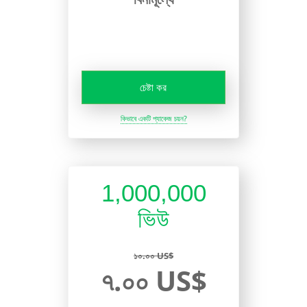
চেষ্টা কর
কিভাবে একটি প্যাকেজ চয়ন?
1,000,000
ভিউ
১০.০০ US$
৭.০০ US$