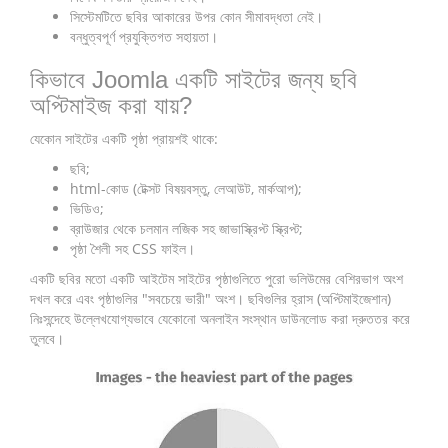
সিস্টেমটিতে ছবির আকারের উপর কোন সীমাবদ্ধতা নেই।
বন্ধুত্বপূর্ণ প্রযুক্তিগত সহায়তা।
কিভাবে Joomla একটি সাইটের জন্য ছবি
অপ্টিমাইজ করা যায়?
যেকোন সাইটের একটি পৃষ্ঠা প্রায়শই থাকে:
ছবি;
html-কোড (টেক্সট বিষয়বস্তু, লেআউট, মার্কআপ);
ভিডিও;
ব্রাউজার থেকে চলমান লজিক সহ জাভাস্ক্রিপ্ট স্ক্রিপ্ট;
পৃষ্ঠা শৈলী সহ CSS ফাইল।
একটি ছবির মতো একটি আইটেম সাইটের পৃষ্ঠাগুলিতে পুরো ভলিউমের বেশিরভাগ অংশ
দখল করে এবং পৃষ্ঠাগুলির "সবচেয়ে ভারী" অংশ। ছবিগুলির হ্রাস (অপ্টিমাইজেশান)
নিঃসন্দেহে উল্লেখযোগ্যভাবে যেকোনো অনলাইন সংস্থান ডাউনলোড করা দ্রুততর করে
তুলবে।