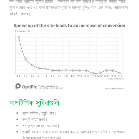
মিস করার প্রতিটি সুযোগ রয়েছে। অনলাইন সম্পদের ত্বরণ রূপান্তরকে উন্নত করার
সুযোগ দেবে এবং এর ফলে উল্লেখযোগ্যভাবে রাজস্ব বৃদ্ধি পাবে এবং আরও গ্রাহকদের
আকর্ষণ করবে।
অপটিপিক সুবিধাগুলি
কোন মাসিক পেমেন্ট নেই।
সম্পূর্ণ অটোমেশন।
বিনামূল্যে সংযোগ সহায়তা।
সেবাটি সংযোগ করতে এবং ব্যবহার করতে, আপনার প্রোগ্রামিং বা প্রশাসনে
বিশেষ দক্ষতার প্রয়োজন নেই।