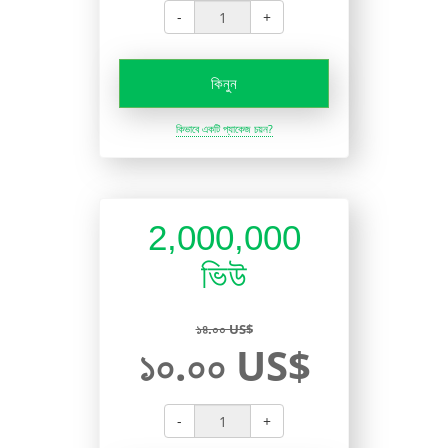
-
+
কিনুন
কিভাবে একটি প্যাকেজ চয়ন?
2,000,000
ভিউ
১৪.০০ US$
১০.০০ US$
-
+