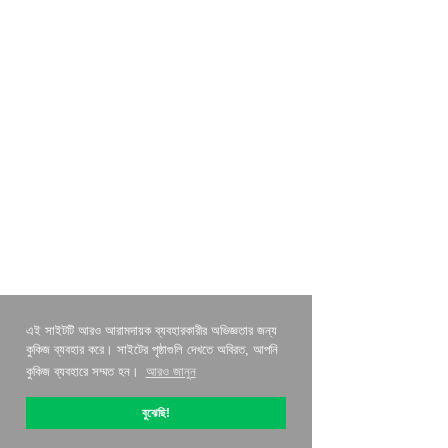
এই সাইটটি আরও আরামদায়ক ব্যবহারকারীর অভিজ্ঞতার জন্য
কুকিজ ব্যবহার করে। সাইটের পৃষ্ঠাগুলি দেখতে অবিরত, আপনি
কুকিজ ব্যবহারে সম্মত হন।
আরও জানুন
বুঝেছি!