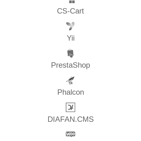
CS-Cart
Yii
PrestaShop
Phalcon
DIAFAN.CMS