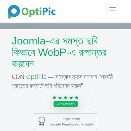
Toggle
navigatio
Joomla-এর সমস্ত ছবি
কিভাবে WebP-এ রূপান্তর
করবেন
CDN
Opti
Pic
— সমস্যার সহজ সমাধান "পরবর্তী
প্রজন্মের ফর্ম্যাটে ছবি পরিবেশন করুন"
295
reviews
সুপারিশ অনুযায়ী
Google PageSpeed Insights