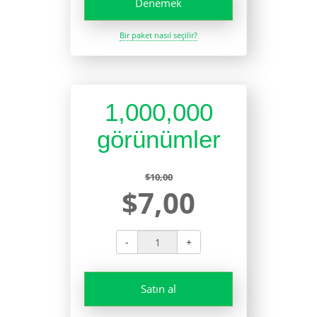
Denemek
Bir paket nasıl seçilir?
1,000,000
görünümler
$10,00
$7,00
-
+
Satın al