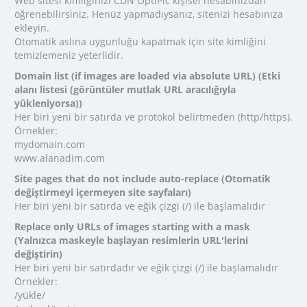
Web sitesi kimliğinizi CDN OptiPic kişisel hesabınızdan
öğrenebilirsiniz. Henüz yapmadıysanız, sitenizi hesabınıza
ekleyin.
Otomatik aslına uygunluğu kapatmak için site kimliğini
temizlemeniz yeterlidir.
Domain list (if images are loaded via absolute URL) (Etki
alanı listesi (görüntüler mutlak URL aracılığıyla
yükleniyorsa))
Her biri yeni bir satırda ve protokol belirtmeden (http/https).
Örnekler:
mydomain.com
www.alanadim.com
Site pages that do not include auto-replace (Otomatik
değiştirmeyi içermeyen site sayfaları)
Her biri yeni bir satırda ve eğik çizgi (/) ile başlamalıdır
Replace only URLs of images starting with a mask
(Yalnızca maskeyle başlayan resimlerin URL'lerini
değiştirin)
Her biri yeni bir satırdadır ve eğik çizgi (/) ile başlamalıdır
Örnekler:
/yükle/