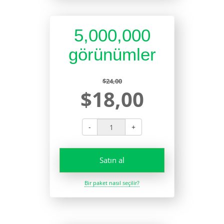
5,000,000
görünümler
$24,00
$18,00
-
+
Satın al
Bir paket nasıl seçilir?