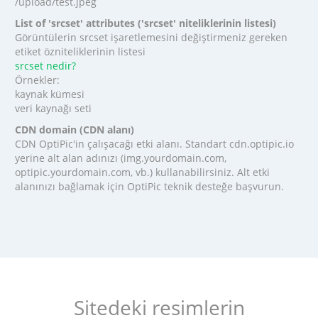
/upload/test.jpeg
List of 'srcset' attributes ('srcset' niteliklerinin listesi)
Görüntülerin srcset işaretlemesini değiştirmeniz gereken
etiket özniteliklerinin listesi
srcset nedir?
Örnekler:
kaynak kümesi
veri kaynağı seti
CDN domain (CDN alanı)
CDN OptiPic'in çalışacağı etki alanı. Standart cdn.optipic.io
yerine alt alan adınızı (img.yourdomain.com,
optipic.yourdomain.com, vb.) kullanabilirsiniz. Alt etki
alanınızı bağlamak için OptiPic teknik desteğe başvurun.
Sitedeki resimlerin