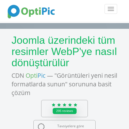
Toggle
navigatio
Joomla üzerindeki tüm
resimler WebP'ye nasıl
dönüştürülür
CDN
Opti
Pic
— "Görüntüleri yeni nesil
formatlarda sunun" sorununa basit
çözüm
295
reviews
Tavsiyelere göre