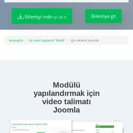
Eklentiye git
Eklentiyi indir
(v1.25.1)
Anasayfa
ile nasıl başlanır? WebP
için eklenti Joomla
Modülü
yapılandırmak için
video talimatı
Joomla