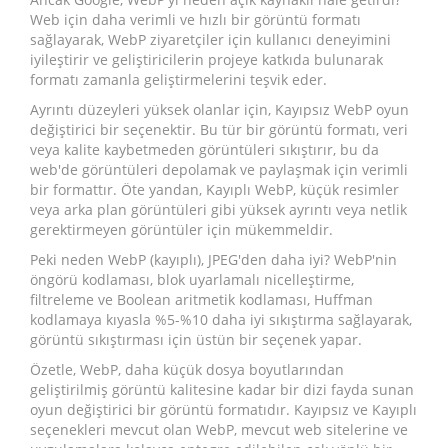
Web için daha verimli ve hızlı bir görüntü formatı
sağlayarak, WebP ziyaretçiler için kullanıcı deneyimini
iyileştirir ve geliştiricilerin projeye katkıda bulunarak
formatı zamanla geliştirmelerini teşvik eder.
Ayrıntı düzeyleri yüksek olanlar için, Kayıpsız WebP oyun
değiştirici bir seçenektir. Bu tür bir görüntü formatı, veri
veya kalite kaybetmeden görüntüleri sıkıştırır, bu da
web'de görüntüleri depolamak ve paylaşmak için verimli
bir formattır. Öte yandan, Kayıplı WebP, küçük resimler
veya arka plan görüntüleri gibi yüksek ayrıntı veya netlik
gerektirmeyen görüntüler için mükemmeldir.
Peki neden WebP (kayıplı), JPEG'den daha iyi? WebP'nin
öngörü kodlaması, blok uyarlamalı nicelleştirme,
filtreleme ve Boolean aritmetik kodlaması, Huffman
kodlamaya kıyasla %5-%10 daha iyi sıkıştırma sağlayarak,
görüntü sıkıştırması için üstün bir seçenek yapar.
Özetle, WebP, daha küçük dosya boyutlarından
geliştirilmiş görüntü kalitesine kadar bir dizi fayda sunan
oyun değiştirici bir görüntü formatıdır. Kayıpsız ve Kayıplı
seçenekleri mevcut olan WebP, mevcut web sitelerine ve