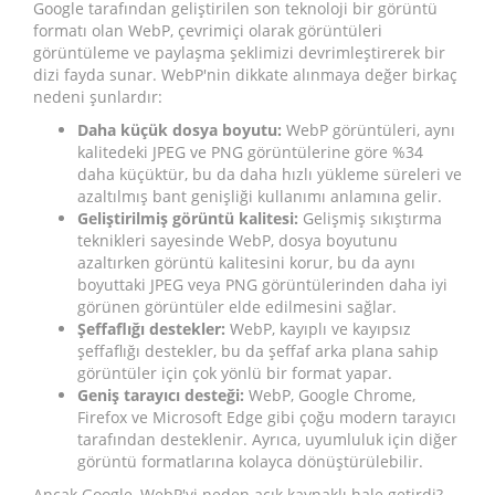
Google tarafından geliştirilen son teknoloji bir görüntü
formatı olan WebP, çevrimiçi olarak görüntüleri
görüntüleme ve paylaşma şeklimizi devrimleştirerek bir
dizi fayda sunar. WebP'nin dikkate alınmaya değer birkaç
nedeni şunlardır:
Daha küçük dosya boyutu:
WebP görüntüleri, aynı
kalitedeki JPEG ve PNG görüntülerine göre %34
daha küçüktür, bu da daha hızlı yükleme süreleri ve
azaltılmış bant genişliği kullanımı anlamına gelir.
Geliştirilmiş görüntü kalitesi:
Gelişmiş sıkıştırma
teknikleri sayesinde WebP, dosya boyutunu
azaltırken görüntü kalitesini korur, bu da aynı
boyuttaki JPEG veya PNG görüntülerinden daha iyi
görünen görüntüler elde edilmesini sağlar.
Şeffaflığı destekler:
WebP, kayıplı ve kayıpsız
şeffaflığı destekler, bu da şeffaf arka plana sahip
görüntüler için çok yönlü bir format yapar.
Geniş tarayıcı desteği:
WebP, Google Chrome,
Firefox ve Microsoft Edge gibi çoğu modern tarayıcı
tarafından desteklenir. Ayrıca, uyumluluk için diğer
görüntü formatlarına kolayca dönüştürülebilir.
Ancak Google, WebP'yi neden açık kaynaklı hale getirdi?