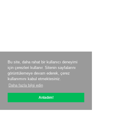
Bu site, daha rahat bir kullanıcı deneyimi
için çerezleri kullanır. Sitenin sayfalarını
görüntülemeye devam ederek, çerez
kullanımını kabul etmektesiniz.
Daha fazla bilgi edin
Anladım!