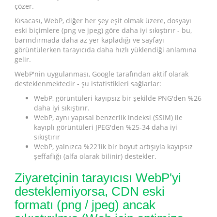
çözer.
Kısacası, WebP, diğer her şey eşit olmak üzere, dosyayı
eski biçimlere (png ve jpeg) göre daha iyi sıkıştırır - bu,
barındırmada daha az yer kapladığı ve sayfayı
görüntülerken tarayıcıda daha hızlı yüklendiği anlamına
gelir.
WebP'nin uygulanması, Google tarafından aktif olarak
desteklenmektedir - şu istatistikleri sağlarlar:
WebP, görüntüleri kayıpsız bir şekilde PNG'den %26
daha iyi sıkıştırır.
WebP, aynı yapısal benzerlik indeksi (SSIM) ile
kayıplı görüntüleri JPEG'den %25-34 daha iyi
sıkıştırır
WebP, yalnızca %22'lik bir boyut artışıyla kayıpsız
şeffaflığı (alfa olarak bilinir) destekler.
Ziyaretçinin tarayıcısı WebP'yi
desteklemiyorsa, CDN eski
formatı (png / jpeg) ancak