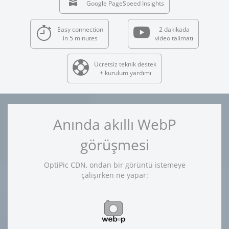
Google PageSpeed Insights
Easy connection
2 dakikada
in 5 minutes
video talimatı
Ücretsiz teknik destek
+ kurulum yardımı
Anında akıllı WebP
görüşmesi
OptiPic CDN, ondan bir görüntü istemeye
çalışırken ne yapar: