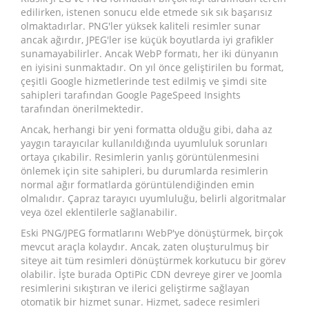
edilirken, istenen sonucu elde etmede sık sık başarısız
olmaktadırlar. PNG'ler yüksek kaliteli resimler sunar
ancak ağırdır, JPEG'ler ise küçük boyutlarda iyi grafikler
sunamayabilirler. Ancak WebP formatı, her iki dünyanın
en iyisini sunmaktadır. On yıl önce geliştirilen bu format,
çeşitli Google hizmetlerinde test edilmiş ve şimdi site
sahipleri tarafından Google PageSpeed Insights
tarafından önerilmektedir.
Ancak, herhangi bir yeni formatta olduğu gibi, daha az
yaygın tarayıcılar kullanıldığında uyumluluk sorunları
ortaya çıkabilir. Resimlerin yanlış görüntülenmesini
önlemek için site sahipleri, bu durumlarda resimlerin
normal ağır formatlarda görüntülendiğinden emin
olmalıdır. Çapraz tarayıcı uyumluluğu, belirli algoritmalar
veya özel eklentilerle sağlanabilir.
Eski PNG/JPEG formatlarını WebP'ye dönüştürmek, birçok
mevcut araçla kolaydır. Ancak, zaten oluşturulmuş bir
siteye ait tüm resimleri dönüştürmek korkutucu bir görev
olabilir. İşte burada OptiPic CDN devreye girer ve Joomla
resimlerini sıkıştıran ve ilerici geliştirme sağlayan
otomatik bir hizmet sunar. Hizmet, sadece resimleri