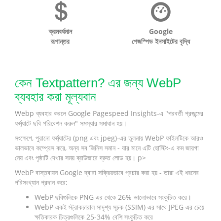
ক্রমবর্ধমান
Google
রূপান্তর
পেজস্পিড ইনসাইটের বৃদ্ধি
কেন Textpattern? এর জন্য WebP
ব্যবহার করা মূল্যবান
Webp ব্যবহার করলে Google Pagespeed Insights-এ "পরবর্তী প্রজন্মের
ফর্ম্যাটে ছবি পরিবেশন করুন" সমস্যার সমাধান হয়।
সংক্ষেপে, পুরানো ফর্ম্যাটের (png এবং jpeg)-এর তুলনায় WebP ফাইলটিকে আরও
ভালভাবে কম্প্রেস করে, অন্য সব জিনিস সমান - যার মানে এটি হোস্টিং-এ কম জায়গা
নেয় এবং পৃষ্ঠাটি দেখার সময় ব্রাউজারে দ্রুত লোড হয়। p>
WebP বাস্তবায়ন Google দ্বারা সক্রিয়ভাবে প্রচার করা হয় - তারা এই ধরনের
পরিসংখ্যান প্রদান করে:
WebP ছবিগুলিকে PNG এর থেকে 26% ভালোভাবে সংকুচিত করে।
WebP একই স্ট্রাকচারাল সাদৃশ্য সূচক (SSIM) এর সাথে JPEG এর চেয়ে
ক্ষতিকারক চিত্রগুলিকে 25-34% বেশি সংকুচিত করে