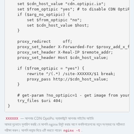
    set $cdn_host_value "cdn.optipic.io";

    set $from_optipic "yes"; # to disable CDN OptiPic
    if ($arg_no_optipic) {

        set $from_optipic "no";

        set $cdn_host_value $host;

    }

    proxy_redirect     off;

    proxy_set_header X-Forwarded-For $proxy_add_x_for
    proxy_set_header X-Real-IP $remote_addr;

    proxy_set_header Host $cdn_host_value;

    if ($from_optipic = "yes") {

        rewrite ^/(.*) /site-XXXXXX/$1 break;

        proxy_pass http://$cdn_host_value;

    }

    # get-param ?no_optipic=1 - get image from your h
    try_files $uri 404;

}
— আপনার CDN OptiPic অ্যাকাউন্টে আপনার সাইটের আইডি
XXXXXX
আমরা দৃঢ়ভাবে সুপারিশ করছি যে আপনি nginx রিবুট করার আগে কনফিগারেশনের নতুন সংস্করণের সঠিকতা
পরীক্ষা করুন। আপনি কমান্ড দিয়ে এটি করতে পারেন
.
nginx -t