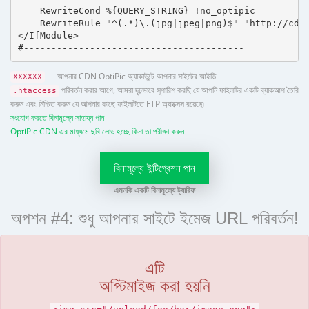
    RewriteCond %{QUERY_STRING} !no_optipic=

    RewriteRule "^(.*)\.(jpg|jpeg|png)$" "http://cdn.
</IfModule>

#----------------------------------------
— আপনার CDN OptiPic অ্যাকাউন্টে আপনার সাইটের আইডি
XXXXXX
পরিবর্তন করার আগে, আমরা দৃঢ়ভাবে সুপারিশ করছি যে আপনি ফাইলটির একটি ব্যাকআপ তৈরি
.htaccess
করুন এবং নিশ্চিত করুন যে আপনার কাছে ফাইলটিতে FTP অ্যাক্সেস রয়েছে৷
সংযোগ করতে বিনামূল্যে সাহায্য পান
OptiPic CDN এর মাধ্যমে ছবি লোড হচ্ছে কিনা তা পরীক্ষা করুন
বিনামূল্যে ইন্টিগ্রেশন পান
এমনকি একটি বিনামূল্যে ট্যারিফ
অপশন #4: শুধু আপনার সাইটে ইমেজ URL পরিবর্তন!
এটি
অপ্টিমাইজ করা হয়নি