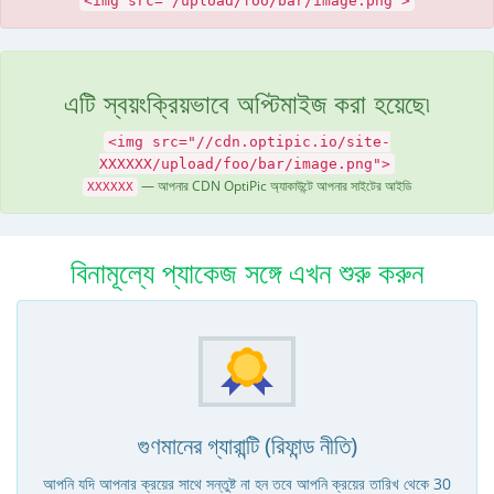
<img src="/upload/foo/bar/image.png">
এটি স্বয়ংক্রিয়ভাবে অপ্টিমাইজ করা হয়েছে৷
<img src="//cdn.optipic.io/site-
XXXXXX/upload/foo/bar/image.png">
— আপনার CDN OptiPic অ্যাকাউন্টে আপনার সাইটের আইডি
XXXXXX
বিনামূল্যে প্যাকেজ সঙ্গে এখন শুরু করুন
গুণমানের গ্যারান্টি (রিফান্ড নীতি)
আপনি যদি আপনার ক্রয়ের সাথে সন্তুষ্ট না হন তবে আপনি ক্রয়ের তারিখ থেকে 30