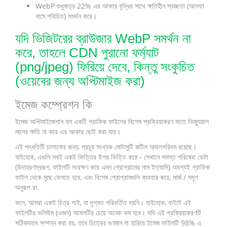
WebP শুধুমাত্র 22% এর আকার বৃদ্ধির সাথে ক্ষতিহীন স্বচ্ছতা (আলফা
নামে পরিচিত) সমর্থন করে।
যদি ভিজিটরের ব্রাউজার WebP সমর্থন না
করে, তাহলে CDN পুরানো ফর্ম্যাট
(png/jpeg) ফিরিয়ে দেবে, কিন্তু সংকুচিত
(ওয়েবের জন্য অপ্টিমাইজ করা)
ইমেজ কম্প্রেশন কি
ইমেজ অপ্টিমাইজেশান হল একটি গ্রাফিক ফাইলের বিশেষ প্রক্রিয়াকরণ যাতে ভিজ্যুয়াল
মানের ক্ষতি না করে এর আকার ছোট করা যায়।
এই পদ্ধতিটি চালানোর জন্য, প্রচুর সংখ্যক মোটামুটি জটিল অ্যালগরিদম রয়েছে।
যাইহোক, এগুলি সবই একই ভিত্তির উপর ভিত্তি করে - সেখানে সমস্ত পরিষেবা ডেটা
(উদাহরণস্বরূপ, ফাইলটি সংরক্ষণ করে এমন প্রোগ্রামের নাম ইত্যাদি) অবশ্যই গ্রাফিক
ফাইল থেকে মুছে ফেলতে হবে, এবং বিশেষ প্রোগ্রামগুলি ব্যবহার করে, মার্জ / মসৃণ
অনুরূপ রং.
ফলে, আমরা একই চিত্র পাই, যা দৃশ্যত পরিবর্তিত হয়নি। যাইহোক, বাইটে এই
ফাইলটির ভলিউম (ওজন) আসলটির চেয়ে অনেক কম হবে। যদি এই প্রক্রিয়াকরণটি
সঠিকভাবে সম্পন্ন করা হয়, তবে চিত্রের গুণমান না হারিয়ে ইমেজ ফাইলটি 98% এ