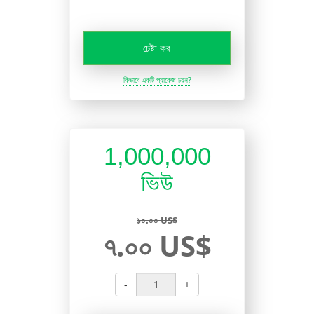
চেষ্টা কর
কিভাবে একটি প্যাকেজ চয়ন?
1,000,000
ভিউ
১০.০০ US$
৭.০০ US$
-
+