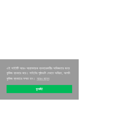
এই সাইটটি আরও আরামদায়ক ব্যবহারকারীর অভিজ্ঞতার জন্য
কুকিজ ব্যবহার করে। সাইটের পৃষ্ঠাগুলি দেখতে অবিরত, আপনি
কুকিজ ব্যবহারে সম্মত হন।
আরও জানুন
বুঝেছি!