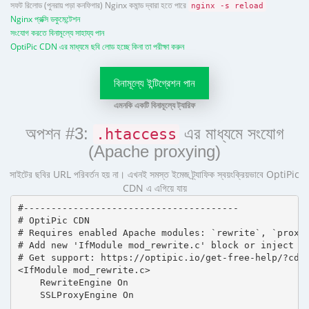
সফট রিলোড (পুনরায় পড়া কনফিগার) Nginx কমান্ড দ্বারা হতে পারে
nginx -s reload
Nginx প্রক্সি ডকুমেন্টেশন
সংযোগ করতে বিনামূল্যে সাহায্য পান
OptiPic CDN এর মাধ্যমে ছবি লোড হচ্ছে কিনা তা পরীক্ষা করুন
বিনামূল্যে ইন্টিগ্রেশন পান
এমনকি একটি বিনামূল্যে ট্যারিফ
অপশন #3:
এর মাধ্যমে সংযোগ
.htaccess
(Apache proxying)
সাইটের ছবির URL পরিবর্তন হয় না। এখনই সমস্ত ইমেজ ট্র্যাফিক স্বয়ংক্রিয়ভাবে OptiPic
CDN এ এগিয়ে যায়
#---------------------------------------

# OptiPic CDN 

# Requires enabled Apache modules: `rewrite`, `proxy_
# Add new 'IfModule mod_rewrite.c' block or inject in
# Get support: https://optipic.io/get-free-help/?cdn=
<IfModule mod_rewrite.c>

    RewriteEngine On

    SSLProxyEngine On
