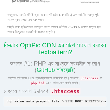
তদনুসারে, আপনি যদি চিত্রের আকার পরিবর্তন করেন (নিচে) তবে সাইটের সমস্ত পৃষ্ঠা
অনেক দ্রুত লোড হতে শুরু করবে।
সাইটে থাকা ছবিগুলোকে কম্প্রেস করলে তাদের ভলিউম 75-98% কমানো সম্ভব হবে,
তাদের ভিজ্যুয়াল কোয়ালিটি হারানো ছাড়াই।
কিভাবে OptiPic CDN এর সাথে সংযোগ করবেন
Textpattern?
অপশন #1: PHP এর মাধ্যমে সর্বজনীন সংযোগ
(
GitHub লাইব্রেরি
)
সাইটের ছবিগুলোর URL স্বয়ংক্রিয়ভাবে পরিবর্তিত হয়। আপনার
বা
.htaccess
-এ 1 লাইন যোগ করাই যথেষ্ট।
php.ini
মাধ্যমে সংযোগ উদাহরণ
.htaccess