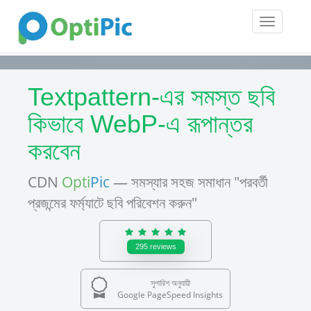
Toggle
navigatio
Textpattern-এর সমস্ত ছবি
কিভাবে WebP-এ রূপান্তর
করবেন
CDN
Opti
Pic
— সমস্যার সহজ সমাধান "পরবর্তী
প্রজন্মের ফর্ম্যাটে ছবি পরিবেশন করুন"
295
reviews
সুপারিশ অনুযায়ী
Google PageSpeed Insights