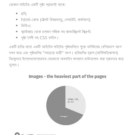
যেকোন সাইটের একটি পৃষ্ঠা প্রায়শই থাকে:
ছবি;
html-কোড (টেক্সট বিষয়বস্তু, লেআউট, মার্কআপ);
ভিডিও;
ব্রাউজার থেকে চলমান লজিক সহ জাভাস্ক্রিপ্ট স্ক্রিপ্ট;
পৃষ্ঠা শৈলী সহ CSS ফাইল।
একটি ছবির মতো একটি আইটেম সাইটের পৃষ্ঠাগুলিতে পুরো ভলিউমের বেশিরভাগ অংশ
দখল করে এবং পৃষ্ঠাগুলির "সবচেয়ে ভারী" অংশ। ছবিগুলির হ্রাস (অপ্টিমাইজেশান)
নিঃসন্দেহে উল্লেখযোগ্যভাবে যেকোনো অনলাইন সংস্থান ডাউনলোড করা দ্রুততর করে
তুলবে।