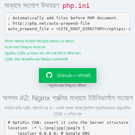
মাধ্যমে সংযোগ উদাহরণ
php.ini
; Automatically add files before PHP document.

; http://php.net/auto-prepend-file

গিটহাবে আমাদের পিএইচপি-লাইব্রেরির নথিপত্র এবং উদাহরণ
সংযোগ করতে বিনামূল্যে সাহায্য পান
OptiPic CDN এর মাধ্যমে ছবি লোড হচ্ছে কিনা তা পরীক্ষা করুন
CDN: নথিতে চিত্রগুলির জন্য ইউআরএল রূপান্তরকারী
GitHub-এ লাইব্রেরি
অনুরোধ দ্বারা বিনামূল্যে একীকরণ
অপশন #2: Nginx প্রক্সির মাধ্যমে ইউনিভার্সাল সংযোগ
সাইটের ছবির URL পরিবর্তন হয় না। এখনই সমস্ত ইমেজ ট্র্যাফিক স্বয়ংক্রিয়ভাবে OptiPic
CDN এ এগিয়ে যায়
# OptiPic CDN: insert it into the Server structure

location  ~* \.(png|jpg|jpeg)$ {

    resolver 8.8.8.8; # Google DNS
