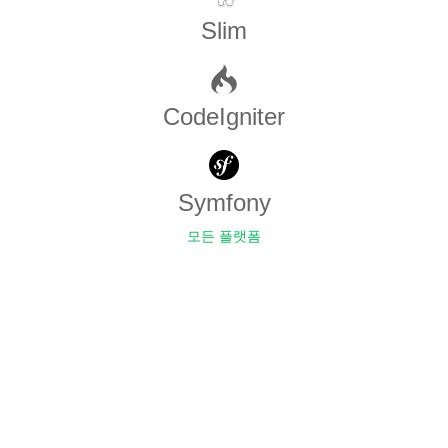
Slim
CodeIgniter
Symfony
모든 플랫폼