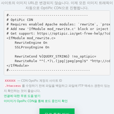
사이트의 이미지 URL은 변경되지 않습니다. 이제 모든 이미지 트래픽이
자동으로 OptiPic CDN으로 진행됩니다.
#---------------------------------------

# OptiPic CDN 

# Requires enabled Apache modules: `rewrite`, `proxy_
# Add new 'IfModule mod_rewrite.c' block or inject in
# Get support: https://optipic.io/get-free-help/?cdn=
<IfModule mod_rewrite.c>

    RewriteEngine On

    SSLProxyEngine On

    RewriteCond %{QUERY_STRING} !no_optipic=

    RewriteRule "^(.*)\.(jpg|jpeg|png)$" "http://cdn.
</IfModule>

#----------------------------------------
— CDN OptiPic 계정의 사이트 ID
XXXXXX
를 수정하기 전에 파일을 백업하고 파일에 FTP 액세스 권한이 있는
.htaccess
지 확인하는 것이 좋습니다.
연결에 대한 무료 도움 받기
이미지가 OptiPic CDN을 통해 로드 중인지 확인