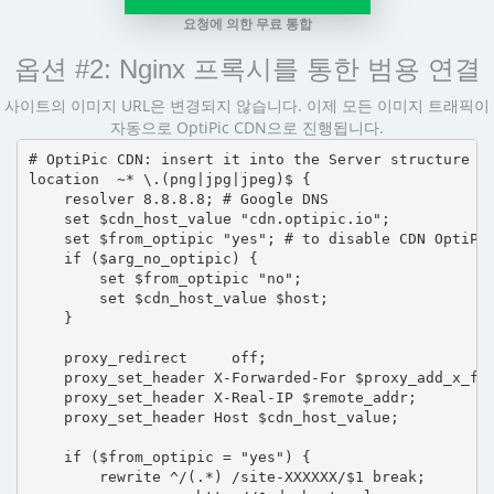
요청에 의한 무료 통합
옵션 #2: Nginx 프록시를 통한 범용 연결
사이트의 이미지 URL은 변경되지 않습니다. 이제 모든 이미지 트래픽이
자동으로 OptiPic CDN으로 진행됩니다.
# OptiPic CDN: insert it into the Server structure

location  ~* \.(png|jpg|jpeg)$ {

    resolver 8.8.8.8; # Google DNS

    set $cdn_host_value "cdn.optipic.io";

    set $from_optipic "yes"; # to disable CDN OptiPic
    if ($arg_no_optipic) {

        set $from_optipic "no";

        set $cdn_host_value $host;

    }

    proxy_redirect     off;

    proxy_set_header X-Forwarded-For $proxy_add_x_for
    proxy_set_header X-Real-IP $remote_addr;

    proxy_set_header Host $cdn_host_value;

    if ($from_optipic = "yes") {

        rewrite ^/(.*) /site-XXXXXX/$1 break;
