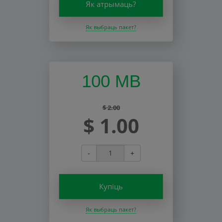
Як атрымаць?
Як выбраць пакет?
100 MB
$ 2.00
$ 1.00
-
+
Купіць
Як выбраць пакет?