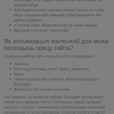
вашым сайце.
Для падключэння і выкарыстання сэрвісу не трэба
мець спецыяльных навыкаў у праграмаванні або
адміністраванні.
У сістэме няма абмежаванняў на памер выявы.
Дружная тэхнічная падтрымка.
Як аптымізацыя малюнкаў для можа
паскорыць працу сайта?
Старонка любога сайта часцей за ўсё складаецца з:
малюнкі;
html-код (тэкставы змест, макет, разметка);
відэа;
скрыпты javascript з логікай, якая запускаецца з
браўзера;
файлы css са стылямі старонак.
Такі элемент, як малюнак, займае большую частку ўсяго
аб'ёму на старонках сайта і з'яўляецца самай «цяжкай»
часткай старонак. Памяншэнне (аптымізацыя) малюнкаў,
несумненна, істотна паскорыць загрузку любога інтэрнэт-