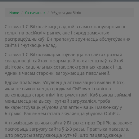
Home
Як пачаць з
Убудова для Bitrix
Сістэма 1 C-Bitrix лічыцца адной з самых папулярных не
толькі на расійскім рынку, але і сярод замежных
распрацоўшчыкаў. Ён прапануе зручнасць абслугоўвання
сайта і гнуткасць налад.
Сістэма 1 C-Bitrix выкарыстоўваецца на сайтах рознай
складанасці: сайтах інфармацыйных агенцтваў, сайтаў
візітовак, сацыяльных сетак, электронных крамах і г.д.
Аднак з часам старонкі загружаюцца павольней.
Ядром праблемы з'яўляецца аптымізацыя выявы Bitrix,
якая не выконваецца сродкамі CMSown і павінна
выконвацца староннімі інструментамі. Каб выявы займалі
менш месца на дыску і хутчэй загружаліся, трэба
выкарыстоўваць убудова для аптымізацыі малюнкаў у
Бітрыкс. Рашэннем гэтага з'яўляецца убудова OptiPic.
Аптымізацыя выявы сайта ў Бітрыкс праз OptiPic дазваляе
паскорыць загрузку сайта ў 2-3 разы. Практыка паказала,
што рэсурсы загружаюцца хутчэй, што пацвярджаюць і