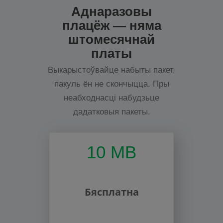
Аднаразовы
плацёж — няма
штомесячнай
платы
Выкарыстоўвайце набыты пакет,
пакуль ён не скончыцца. Пры
неабходнасці набудзьце
дадатковыя пакеты.
10 MB
Бясплатна