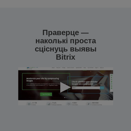
Праверце —
наколькі проста
сціснуць выявы
Bitrix