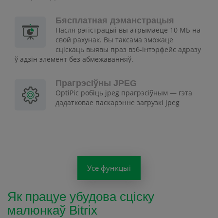
Бясплатная дэманстрацыя
Пасля рэгістрацыі вы атрымаеце 10 МБ на
свой рахунак. Вы таксама зможаце
сціскаць выявы праз вэб-інтэрфейс адразу
ў адзін элемент без абмежаванняў.
Прагрэсіўны JPEG
OptiPic робіць jpeg прагрэсіўным — гэта
дадатковае паскарэнне загрузкі jpeg
Усе функцыі
Як працуе убудова сціску
малюнкаў Bitrix