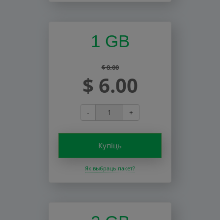
1 GB
$ 8.00
$ 6.00
-
+
Купіць
Як выбраць пакет?