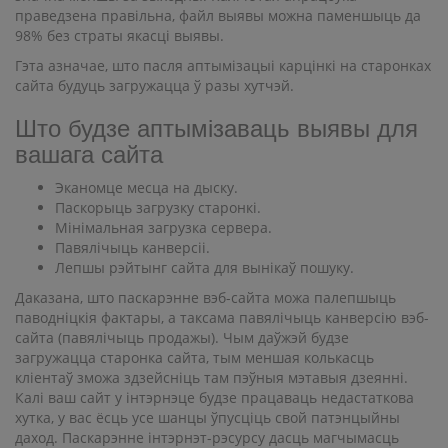
праведзена правільна, файл выявы можна паменшыць да
98% без страты якасці выявы.
Гэта азначае, што пасля аптымізацыі карцінкі на старонках
сайта будуць загружацца ў разы хутчэй.
Што будзе аптымізаваць выявы для
вашага сайта
Эканомце месца на дыску.
Паскорыць загрузку старонкі.
Мінімальная загрузка сервера.
Павялічыць канверсіі.
Лепшы рэйтынг сайта для вынікаў пошуку.
Даказана, што паскарэнне вэб-сайта можа палепшыць
паводніцкія фактары, а таксама павялічыць канверсію вэб-
сайта (павялічыць продажы). Чым даўжэй будзе
загружацца старонка сайта, тым меншая колькасць
кліентаў зможа здзейсніць там пэўныя мэтавыя дзеянні.
Калі ваш сайт у інтэрнэце будзе працаваць недастаткова
хутка, у вас ёсць усе шанцы ўпусціць свой патэнцыйны
даход. Паскарэнне інтэрнэт-рэсурсу дасць магчымасць