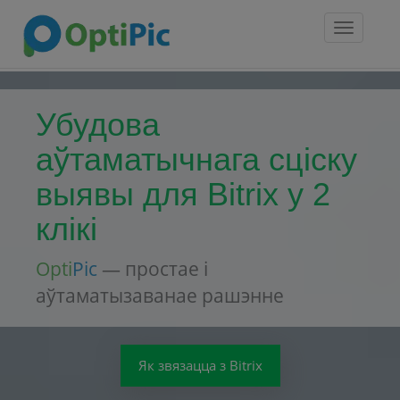
Toggle
navigatio
Убудова
аўтаматычнага сціску
выявы для Bitrix у 2
клікі
Opti
Pic
— простае і
аўтаматызаванае рашэнне
Як звязацца з Bitrix