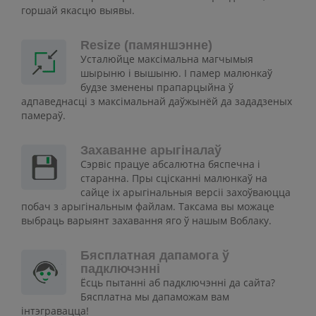
горшай якасцю выявы.
Resize (памяншэнне)
Усталюйце максімальна магчымыя
шырыню і вышыню. І памер малюнкаў
будзе зменены прапарцыйна ў
адпаведнасці з максімальнай даўжынёй да зададзеных
памераў.
Захаванне арыгіналаў
Сэрвіс працуе абсалютна бяспечна і
старанна. Пры сцісканні малюнкаў на
сайце іх арыгінальныя версіі захоўваюцца
побач з арыгінальным файлам. Таксама вы можаце
выбраць варыянт захавання яго ў нашым Воблаку.
Бясплатная дапамога ў
падключэнні
Ёсць пытанні аб падключэнні да сайта?
Бясплатна мы дапаможам вам
інтэгравацца!