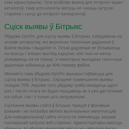
самі карыстальнікі. Гэта асабліва важна для інтэрнэт-крам і
каталогаў, таму што кліенты могуць не чакаць загрузкі
старонкі і сысці да інтэрнэт-канкурэнтаў.
Сціск выявы ў Бітрыкс
Убудова OptiPic для сціску выявы ў Бітрыкс пабудаваны на
аснове алгарытму, які вызначае тэхнічныя дадзеныя ў
файле выявы і выдаляе іх. Гэтыя дадзеныя не ўплываюць
на якасць і знешні выгляд карцінкі, але тым не менш
уплываюць на яе памер. У некаторых выпадках тэхнічныя
дадзеныя займаюць да 90% памеру файла.
Менавіта таму ўбудова OptiPic выкарыстоўваецца для
сціску выявы ў Бітрыкс. Сярэдняе памяншэнне выявы
складае 70%. Акрамя таго, убудову трэба наладзіць адзін
раз, і пасля гэтага ён будзе працаваць як з ужо даступнымі
на сайце, так і з толькі што загружанымі.
Сцісканне выявы сайта ў Бітрыкс працуе ў фонавым
рэжыме і не патрабуе вялікіх вылічальных магутнасцяў.
Для наведвальнікаў сайта нічога не змяняецца, акрамя
паскоранай загрузкі вэб-старонкі. Адміністратары змогуць
убачыць, як убудова вызваляе месца на цвёрдым дыску