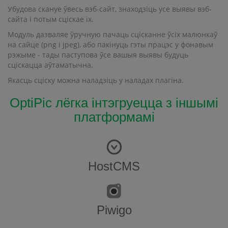
Убудова скануе ўвесь вэб-сайт, знаходзіць усе выявы вэб-
сайта і потым сціскае іх.
Модуль дазваляе ўручную пачаць сцісканне ўсіх малюнкаў
на сайце (png і jpeg), або пакінуць гэты працэс у фонавым
рэжыме - тады паступова ўсе вашыя выявы будуць
сціскацца аўтаматычна.
Якасць сціску можна наладзіць у наладах плагіна.
OptiPic лёгка інтэгруецца з іншымі
платформамі
HostCMS
Piwigo