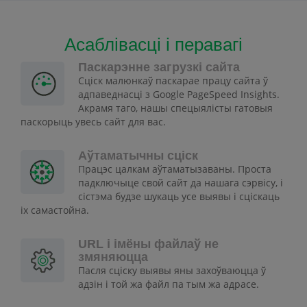
Асаблівасці і перавагі
Паскарэнне загрузкі сайта
Сціск малюнкаў паскарае працу сайта ў
адпаведнасці з Google PageSpeed Insights.
Акрамя таго, нашы спецыялісты гатовыя
паскорыць увесь сайт для вас.
Аўтаматычны сціск
Працэс цалкам аўтаматызаваны. Проста
падключыце свой сайт да нашага сэрвісу, і
сістэма будзе шукаць усе выявы і сціскаць
іх самастойна.
URL і імёны файлаў не
змяняюцца
Пасля сціску выявы яны захоўваюцца ў
адзін і той жа файл па тым жа адрасе.