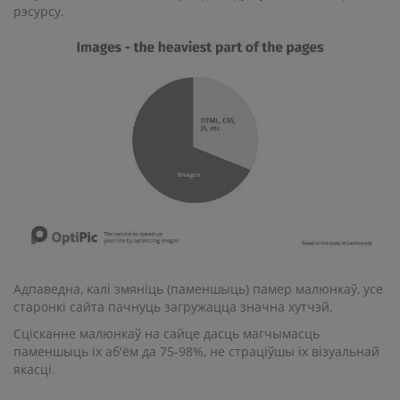
рэсурсу.
Адпаведна, калі змяніць (паменшыць) памер малюнкаў, усе
старонкі сайта пачнуць загружацца значна хутчэй.
Сцісканне малюнкаў на сайце дасць магчымасць
паменшыць іх аб'ём да 75-98%, не страціўшы іх візуальнай
якасці.