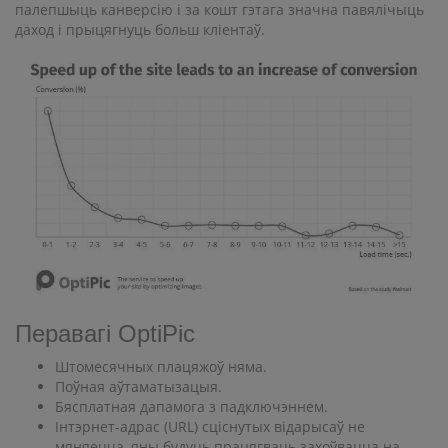
палепшыць канверсію і за кошт гэтага значна павялічыць
даход і прыцягнуць больш кліентаў.
Перавагі OptiPic
Штомесячных плацяжоў няма.
Поўная аўтаматызацыя.
Бясплатная дапамога з падключэннем.
Інтэрнет-адрас (URL) сціснутых відарысаў не
мяняецца, яны будуць працягваць захоўвацца на