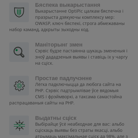
Бяспека выкарыстання
Выкарыстанне OptiPic цалкам бяспечна і
празрыста дзякуючы комплексу мер:
OWASP, ключ бяспекі, строга абмежаваны
набор каманд, адкрыты зыходны код.
Маніторынг змен
Сэрвіс будзе пастаянна шукаць змененыя і
зноў дададзеныя выявы і ставіць іх у чаргу
на сціск.
Простае падлучэнне
Лёгка падключыцца да любога сайта на
PHP. Сэрвіс падтрымлівае ўсе вядомыя
CMS і фрэймворкі, а таксама самастойна
распрацаваныя сайты на PHP.
Выдатны сціск
Выбірайце ўсё неабходнае для вас: альбо
сціскаць выявы без страты якасці, альбо
атрымаць максімальнае сціск да 98%, але з