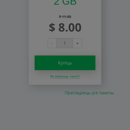
2 GB
$ 11.00
$ 8.00
-
+
Купіць
Як выбраць пакет?
Прагледзець усе пакеты