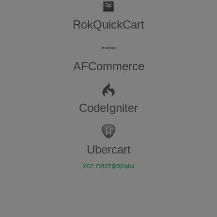
RokQuickCart
AFCommerce
CodeIgniter
Ubercart
Усе платформы