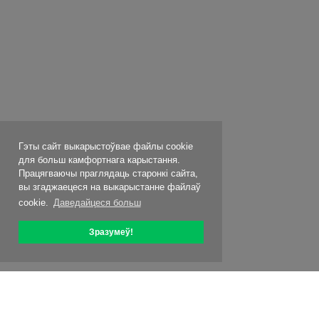
Гэты сайт выкарыстоўвае файлы cookie
для больш камфортнага карыстання.
Працягваючы праглядаць старонкі сайта,
вы згаджаецеся на выкарыстанне файлаў
cookie.
Даведайцеся больш
Зразумеў!