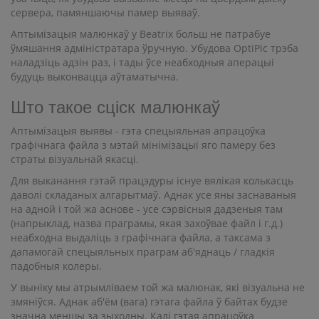
сервера, памяншаючы памер выяваў.
Аптымізацыя малюнкаў у Beatrix больш не патрабуе
ўмяшання адміністратара ўручную. Убудова OptiPic трэба
наладзіць адзін раз, і тады ўсе неабходныя аперацыі
будуць выконвацца аўтаматычна.
Што такое сціск малюнкаў
Аптымізацыя выявы - гэта спецыяльная апрацоўка
графічнага файла з мэтай мінімізацыі яго памеру без
страты візуальнай якасці.
Для выканання гэтай працэдуры існуе вялікая колькасць
даволі складаных алгарытмаў. Аднак усе яны заснаваныя
на адной і той жа аснове - усе сэрвісныя дадзеныя там
(напрыклад, назва праграмы, якая захоўвае файл і г.д.)
неабходна выдаліць з графічнага файла, а таксама з
дапамогай спецыяльных праграм аб'яднаць / гладкія
падобныя колеры.
У выніку мы атрымліваем той жа малюнак, які візуальна не
змяніўся. Аднак аб'ём (вага) гэтага файла ў байтах будзе
значна меншы за зыходны. Калі гэтая апрацоўка