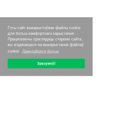
Гэты сайт выкарыстоўвае файлы cookie
для больш камфортнага карыстання.
Працягваючы праглядаць старонкі сайта,
вы згаджаецеся на выкарыстанне файлаў
cookie.
Даведайцеся больш
Зразумеў!
Аб OptiPic
Як пачаць з