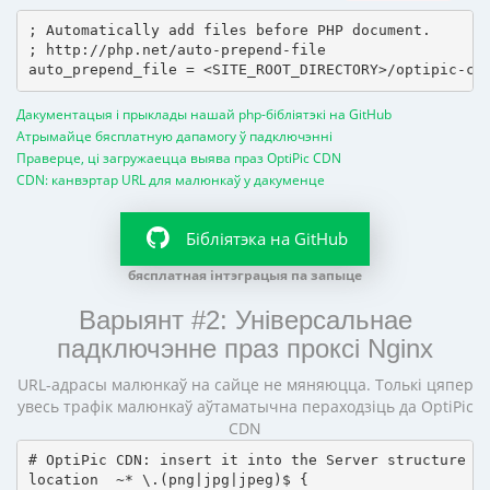
; Automatically add files before PHP document.

; http://php.net/auto-prepend-file

Дакументацыя і прыклады нашай php-бібліятэкі на GitHub
Атрымайце бясплатную дапамогу ў падключэнні
Праверце, ці загружаецца выява праз OptiPic CDN
CDN: канвэртар URL для малюнкаў у дакуменце
Бібліятэка на GitHub
бясплатная інтэграцыя па запыце
Варыянт #2: Універсальнае
падключэнне праз проксі Nginx
URL-адрасы малюнкаў на сайце не мяняюцца. Толькі цяпер
увесь трафік малюнкаў аўтаматычна пераходзіць да OptiPic
CDN
# OptiPic CDN: insert it into the Server structure

location  ~* \.(png|jpg|jpeg)$ {
