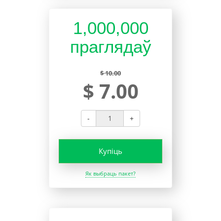
1,000,000
праглядаў
$ 10.00
$ 7.00
-
+
Купіць
Як выбраць пакет?