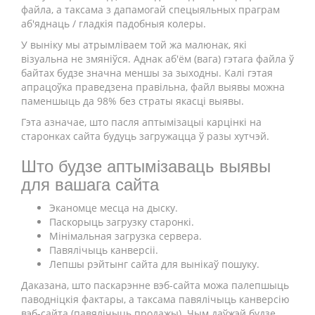
файла, а таксама з дапамогай спецыяльных праграм
аб'яднаць / гладкія падобныя колеры.
У выніку мы атрымліваем той жа малюнак, які
візуальна не змяніўся. Аднак аб'ём (вага) гэтага файла ў
байтах будзе значна меншы за зыходны. Калі гэтая
апрацоўка праведзена правільна, файл выявы можна
паменшыць да 98% без страты якасці выявы.
Гэта азначае, што пасля аптымізацыі карцінкі на
старонках сайта будуць загружацца ў разы хутчэй.
Што будзе аптымізаваць выявы
для вашага сайта
Эканомце месца на дыску.
Паскорыць загрузку старонкі.
Мінімальная загрузка сервера.
Павялічыць канверсіі.
Лепшы рэйтынг сайта для вынікаў пошуку.
Даказана, што паскарэнне вэб-сайта можа палепшыць
паводніцкія фактары, а таксама павялічыць канверсію
вэб-сайта (павялічыць продажы). Чым даўжэй будзе