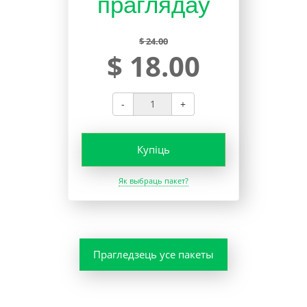
праглядаў
$ 24.00
$ 18.00
-
+
Купіць
Як выбраць пакет?
Прагледзець усе пакеты