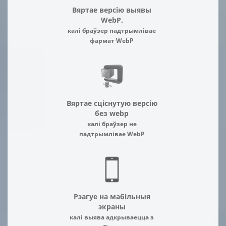
Вяртае версію выявы
WebP.
калі браўзер падтрымлівае
фармат WebP
Вяртае сціснутую версію
без webp
калі браўзер не
падтрымлівае WebP
Рэагуе на мабільныя
экраны
калі выява адкрываецца з