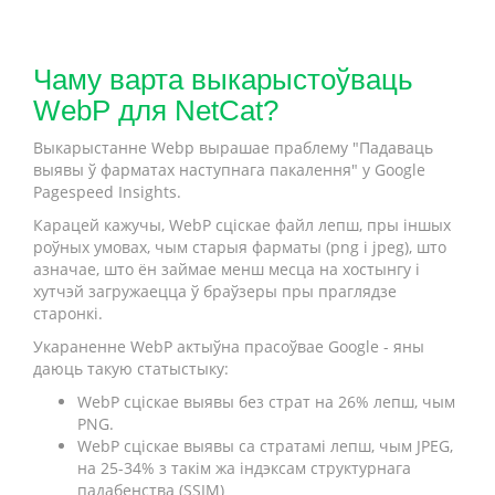
Чаму варта выкарыстоўваць
WebP для NetCat?
Выкарыстанне Webp вырашае праблему "Падаваць
выявы ў фарматах наступнага пакалення" у Google
Pagespeed Insights.
Карацей кажучы, WebP сціскае файл лепш, пры іншых
роўных умовах, чым старыя фарматы (png і jpeg), што
азначае, што ён займае менш месца на хостынгу і
хутчэй загружаецца ў браўзеры пры праглядзе
старонкі.
Укараненне WebP актыўна прасоўвае Google - яны
даюць такую статыстыку:
WebP сціскае выявы без страт на 26% лепш, чым
PNG.
WebP сціскае выявы са стратамі лепш, чым JPEG,
на 25-34% з такім жа індэксам структурнага
падабенства (SSIM)