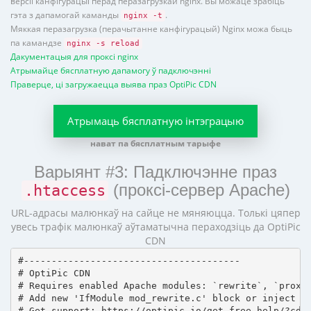
версіі канфігурацыі перад перазагрузкай nginx. Вы можаце зрабіць
гэта з дапамогай каманды
.
nginx -t
Мяккая перазагрузка (перачытанне канфігурацый) Nginx можа быць
па камандзе
nginx -s reload
Дакументацыя для проксі nginx
Атрымайце бясплатную дапамогу ў падключэнні
Праверце, ці загружаецца выява праз OptiPic CDN
Атрымаць бясплатную інтэграцыю
нават па бясплатным тарыфе
Варыянт #3: Падключэнне праз
(проксі-сервер Apache)
.htaccess
URL-адрасы малюнкаў на сайце не мяняюцца. Толькі цяпер
увесь трафік малюнкаў аўтаматычна пераходзіць да OptiPic
CDN
#---------------------------------------

# OptiPic CDN 

# Requires enabled Apache modules: `rewrite`, `proxy_
# Add new 'IfModule mod_rewrite.c' block or inject in
# Get support: https://optipic.io/get-free-help/?cdn=