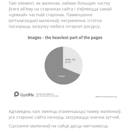
Такі элемент, як малюнак, займае большую частку
ўсяго аб'ёму на старонках сайта і з'яўляецца самай
«цяжкай» часткай старонак. Памяншэнне
(аптымізацыя) малюнкаў, несумненна, істотна
паскорыць загрузку любога інтэрнэт-рэсурсу.
Адпаведна, калі змяніць (паменшыць) памер малюнкаў,
усе старонкі сайта пачнуць загружацца значна хутчэй.
Сцісканне малюнкаў на сайце дасць магчымасць