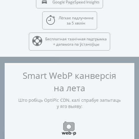
Google PageSpeed Insights
Лёгкае падлучэнне
за 5 хвілін
Бясплатная тэхнічная падтрымка
+ дапамога па ўстаноўцы
Smart WebP канверсія
на лета
Што робіць OptiPic CDN, калі спрабуе запытаць
у яго выяву: