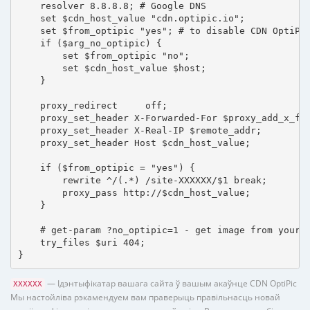
    resolver 8.8.8.8; # Google DNS

    set $cdn_host_value "cdn.optipic.io";

    set $from_optipic "yes"; # to disable CDN OptiPic
    if ($arg_no_optipic) {

        set $from_optipic "no";

        set $cdn_host_value $host;

    }

    proxy_redirect     off;

    proxy_set_header X-Forwarded-For $proxy_add_x_for
    proxy_set_header X-Real-IP $remote_addr;

    proxy_set_header Host $cdn_host_value;

    if ($from_optipic = "yes") {

        rewrite ^/(.*) /site-XXXXXX/$1 break;

        proxy_pass http://$cdn_host_value;

    }

    # get-param ?no_optipic=1 - get image from your h
    try_files $uri 404;

}
— Ідэнтыфікатар вашага сайта ў вашым акаўнце CDN OptiPic
XXXXXX
Мы настойліва рэкамендуем вам праверыць правільнасць новай