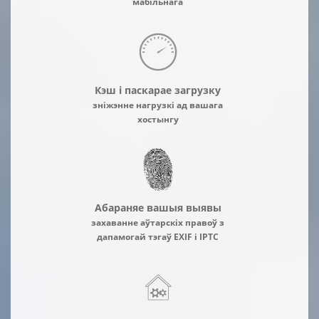
мабільнага
Кэш і паскарае загрузку
зніжэнне нагрузкі ад вашага
хостынгу
Абараняе вашыя выявы
захаванне аўтарскіх правоў з
дапамогай тэгаў EXIF і IPTC