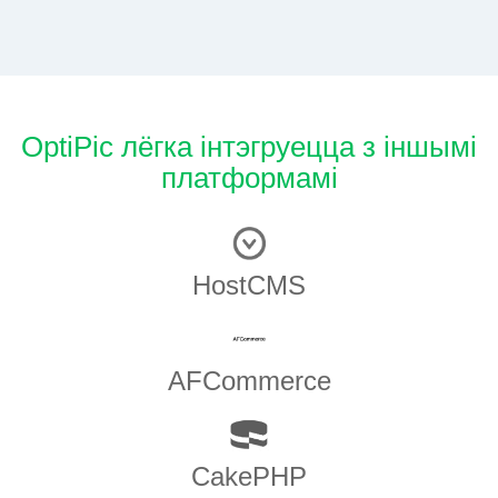
OptiPic лёгка інтэгруецца з іншымі
платформамі
HostCMS
AFCommerce
CakePHP