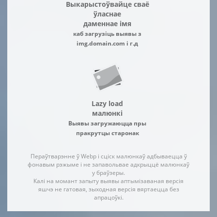
Выкарыстоўвайце сваё
ўласнае
даменнае імя
каб загрузіць выявы з
img.domain.com і г.д
Lazy load
малюнкі
Выявы загружаюцца пры
пракрутцы старонак
Пераўтварэнне ў Webp і сціск малюнкаў адбываецца ў
фонавым рэжыме і не запавольвае адкрыццё малюнкаў
у браўзеры.
Калі на момант запыту выявы аптымізаваная версія
яшчэ не гатовая, зыходная версія вяртаецца без
апрацоўкі.