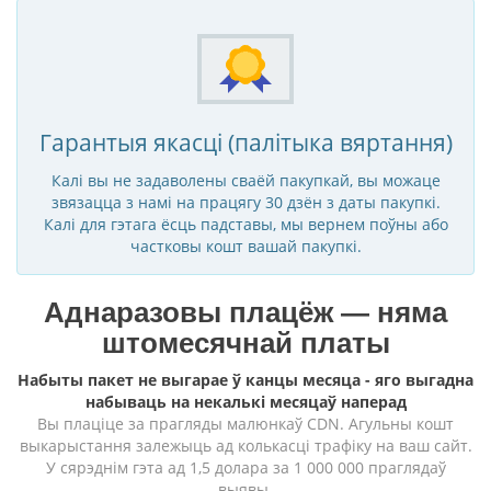
Гарантыя якасці (палітыка вяртання)
Калі вы не задаволены сваёй пакупкай, вы можаце
звязацца з намі на працягу 30 дзён з даты пакупкі.
Калі для гэтага ёсць падставы, мы вернем поўны або
частковы кошт вашай пакупкі.
Аднаразовы плацёж — няма
штомесячнай платы
Набыты пакет не выгарае ў канцы месяца - яго выгадна
набываць на некалькі месяцаў наперад
Вы плаціце за прагляды малюнкаў CDN. Агульны кошт
выкарыстання залежыць ад колькасці трафіку на ваш сайт.
У сярэднім гэта ад 1,5 долара за 1 000 000 праглядаў
выявы.