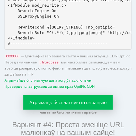
<IfModule mod_rewrite.c>

    RewriteEngine On

    SSLProxyEngine On

    RewriteCond %{QUERY_STRING} !no_optipic=

    RewriteRule "^(.*)\.(jpg|jpeg|png)$" "http://cdn.
</IfModule>

#----------------------------------------
— Ідэнтыфікатар вашага сайта ў вашым акаўнце CDN OptiPic
XXXXXX
Перад змяненнем
мы настойліва рэкамендуем вам
.htaccess
зрабіць рэзервовую копію файла і пераканацца, што ў вас ёсць доступ
да файла па FTP.
Атрымайце бясплатную дапамогу ў падключэнні
Праверце, ці загружаецца выява праз OptiPic CDN
Атрымаць бясплатную інтэграцыю
нават па бясплатным тарыфе
Варыянт #4: Проста зменіце URL
малюнкаў на вашым сайце!