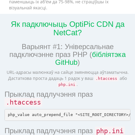
паменшыць іх аб'ём да 75-98%, не страціўшы іх
візуальнай якасці.
Як падключыць OptiPic CDN да
NetCat?
Варыянт #1: Універсальнае
падключэнне праз PHP (
бібліятэка
GitHub
)
URL-адрасы малюнкаў на сайце змяняюцца аўтаматычна.
Дастаткова проста дадаць 1 радок у ваш
або
.htaccess
.
php.ini
Прыклад падлучэння праз
.htaccess
Прыклад падлучэння праз
php.ini