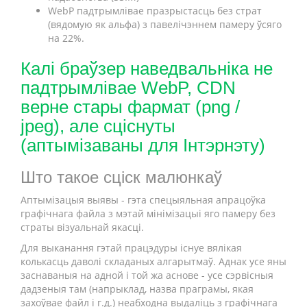
WebP падтрымлівае празрыстасць без страт
(вядомую як альфа) з павелічэннем памеру ўсяго
на 22%.
Калі браўзер наведвальніка не
падтрымлівае WebP, CDN
верне стары фармат (png /
jpeg), але сціснуты
(аптымізаваны для Інтэрнэту)
Што такое сціск малюнкаў
Аптымізацыя выявы - гэта спецыяльная апрацоўка
графічнага файла з мэтай мінімізацыі яго памеру без
страты візуальнай якасці.
Для выканання гэтай працэдуры існуе вялікая
колькасць даволі складаных алгарытмаў. Аднак усе яны
заснаваныя на адной і той жа аснове - усе сэрвісныя
дадзеныя там (напрыклад, назва праграмы, якая
захоўвае файл і г.д.) неабходна выдаліць з графічнага