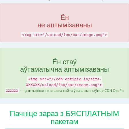
Ён
не аптымізаваны
<img src="/upload/foo/bar/image.png">
Ён стаў
аўтаматычна аптымізаваны
<img src="//cdn.optipic.io/site-
XXXXXX/upload/foo/bar/image.png">
— Ідэнтыфікатар вашага сайта ў вашым акаўнце CDN OptiPic
XXXXXX
Пачніце зараз з БЯСПЛАТНЫМ
пакетам