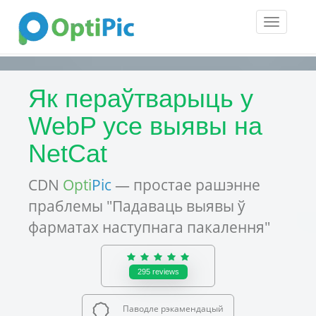
Toggle
navigatio
Як пераўтварыць у
WebP усе выявы на
NetCat
CDN
Opti
Pic
— простае рашэнне
праблемы "Падаваць выявы ў
фарматах наступнага пакалення"
295
reviews
Паводле рэкамендацый