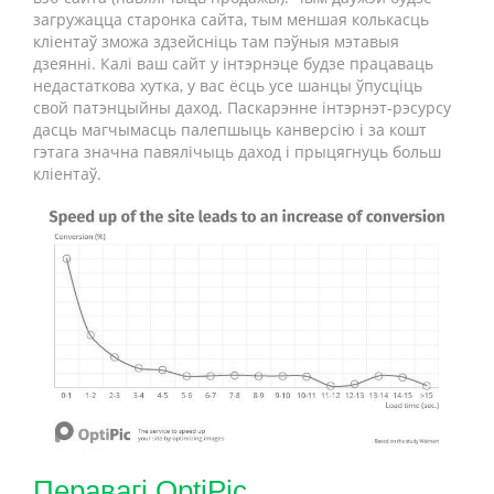
загружацца старонка сайта, тым меншая колькасць
кліентаў зможа здзейсніць там пэўныя мэтавыя
дзеянні. Калі ваш сайт у інтэрнэце будзе працаваць
недастаткова хутка, у вас ёсць усе шанцы ўпусціць
свой патэнцыйны даход. Паскарэнне інтэрнэт-рэсурсу
дасць магчымасць палепшыць канверсію і за кошт
гэтага значна павялічыць даход і прыцягнуць больш
кліентаў.
Перавагі OptiPic