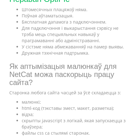
Штомесячных плацяжоў няма.
Поўная аўтаматызацыя.
Бясплатная дапамога з падключэннем.
Для падключэння і выкарыстання сэрвісу не
трэба мець спецыяльных навыкаў у
праграмаванні або адміністраванні.
У сістэме няма абмежаванняў на памер выявы.
Дружная тэхнічная падтрымка.
Як аптымізацыя малюнкаў для
NetCat можа паскорыць працу
сайта?
Старонка любога сайта часцей за ўсё складаецца з:
малюнкі;
html-код (тэкставы змест, макет, разметка);
відэа;
скрыпты javascript з логікай, якая запускаецца з
браўзера;
файлы css са стылямі старонак.