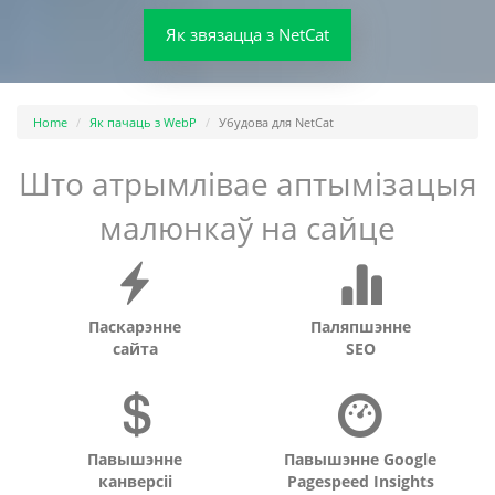
Як звязацца з NetCat
Home
Як пачаць з WebP
Убудова для NetCat
Што атрымлівае аптымізацыя
малюнкаў на сайце
Паскарэнне
Паляпшэнне
сайта
SEO
Павышэнне
Павышэнне Google
канверсіі
Pagespeed Insights