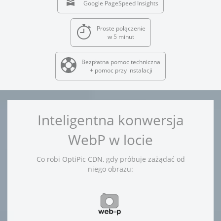
Google PageSpeed Insights
Proste połączenie
w 5 minut
Bezpłatna pomoc techniczna
+ pomoc przy instalacji
Inteligentna konwersja
WebP w locie
Co robi OptiPic CDN, gdy próbuje zażądać od
niego obrazu: