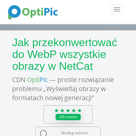
Toggle
navigatio
Jak przekonwertować
do WebP wszystkie
obrazy w NetCat
CDN
Opti
Pic
— proste rozwiązanie
problemu „Wyświetlaj obrazy w
formatach nowej generacji”
295
reviews
Według zaleceń