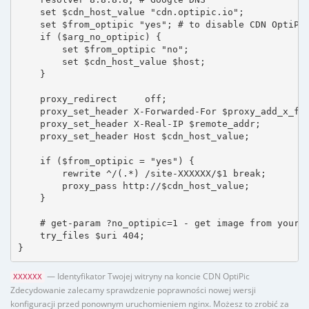
    set $cdn_host_value "cdn.optipic.io";

    set $from_optipic "yes"; # to disable CDN OptiPic
    if ($arg_no_optipic) {

        set $from_optipic "no";

        set $cdn_host_value $host;

    }

    proxy_redirect     off;

    proxy_set_header X-Forwarded-For $proxy_add_x_for
    proxy_set_header X-Real-IP $remote_addr;

    proxy_set_header Host $cdn_host_value;

    if ($from_optipic = "yes") {

        rewrite ^/(.*) /site-XXXXXX/$1 break;

        proxy_pass http://$cdn_host_value;

    }

    # get-param ?no_optipic=1 - get image from your h
    try_files $uri 404;

}
— Identyfikator Twojej witryny na koncie CDN OptiPic
XXXXXX
Zdecydowanie zalecamy sprawdzenie poprawności nowej wersji
konfiguracji przed ponownym uruchomieniem nginx. Możesz to zrobić za