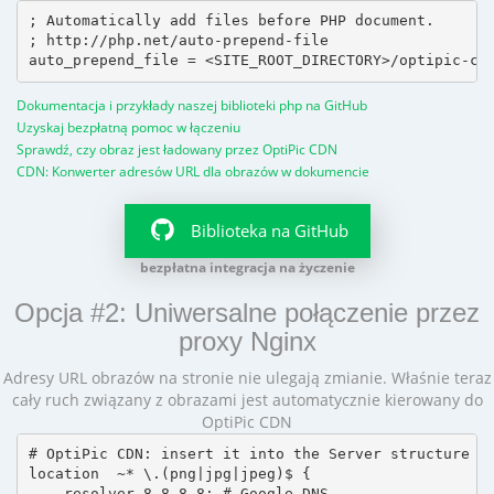
; Automatically add files before PHP document.

; http://php.net/auto-prepend-file

Dokumentacja i przykłady naszej biblioteki php na GitHub
Uzyskaj bezpłatną pomoc w łączeniu
Sprawdź, czy obraz jest ładowany przez OptiPic CDN
CDN: Konwerter adresów URL dla obrazów w dokumencie
Biblioteka na GitHub
bezpłatna integracja na życzenie
Opcja #2: Uniwersalne połączenie przez
proxy Nginx
Adresy URL obrazów na stronie nie ulegają zmianie. Właśnie teraz
cały ruch związany z obrazami jest automatycznie kierowany do
OptiPic CDN
# OptiPic CDN: insert it into the Server structure

location  ~* \.(png|jpg|jpeg)$ {

    resolver 8.8.8.8; # Google DNS
