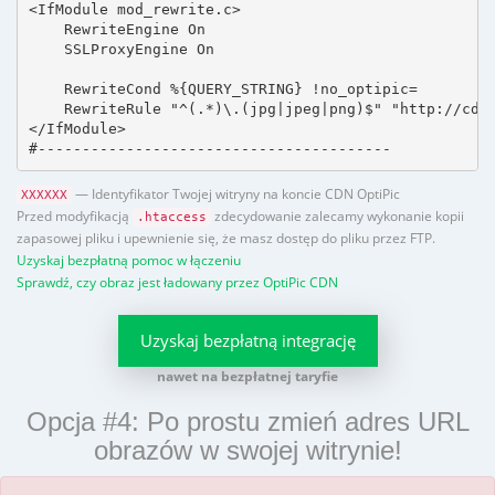
<IfModule mod_rewrite.c>

    RewriteEngine On

    SSLProxyEngine On

    RewriteCond %{QUERY_STRING} !no_optipic=

    RewriteRule "^(.*)\.(jpg|jpeg|png)$" "http://cdn.
</IfModule>

#----------------------------------------
— Identyfikator Twojej witryny na koncie CDN OptiPic
XXXXXX
Przed modyfikacją
zdecydowanie zalecamy wykonanie kopii
.htaccess
zapasowej pliku i upewnienie się, że masz dostęp do pliku przez FTP.
Uzyskaj bezpłatną pomoc w łączeniu
Sprawdź, czy obraz jest ładowany przez OptiPic CDN
Uzyskaj bezpłatną integrację
nawet na bezpłatnej taryfie
Opcja #4: Po prostu zmień adres URL
obrazów w swojej witrynie!