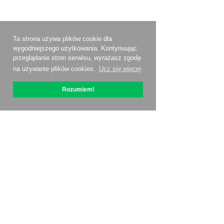
Ta strona używa plików cookie dla
wygodniejszego użytkowania. Kontynuując
przeglądanie stron serwisu, wyrażasz zgodę
na używanie plików cookies.
Ucz się więcej
Rozumiem!
O OptiPic
Jak zacząć od
Ceny