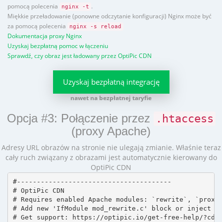
pomocą polecenia
.
nginx -t
Miękkie przeładowanie (ponowne odczytanie konfiguracji) Nginx może być
za pomocą polecenia
nginx -s reload
Dokumentacja proxy Nginx
Uzyskaj bezpłatną pomoc w łączeniu
Sprawdź, czy obraz jest ładowany przez OptiPic CDN
Uzyskaj bezpłatną integrację
nawet na bezpłatnej taryfie
Opcja #3: Połączenie przez
.htaccess
(proxy Apache)
Adresy URL obrazów na stronie nie ulegają zmianie. Właśnie teraz
cały ruch związany z obrazami jest automatycznie kierowany do
OptiPic CDN
#---------------------------------------

# OptiPic CDN 

# Requires enabled Apache modules: `rewrite`, `proxy_
# Add new 'IfModule mod_rewrite.c' block or inject in
# Get support: https://optipic.io/get-free-help/?cdn=