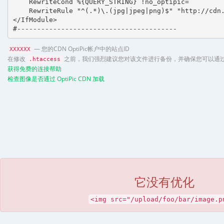
    RewriteCond %{QUERY_STRING} !no_optipic=

    RewriteRule "^(.*)\.(jpg|jpeg|png)$" "http://cdn.
</IfModule>

#----------------------------------------
— 您的CDN OptiPic帐户中的站点ID
XXXXXX
在修改
之前，我们强烈建议您对该文件进行备份，并确保您可以通过 
.htaccess
获得免费的连接帮助
检查图像是否通过 OptiPic CDN 加载
它没有优化
<img src="/upload/foo/bar/image.p