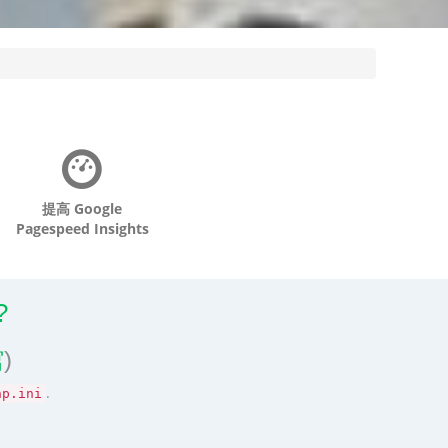
提高 Google
Pagespeed Insights
?
馆
)
.
hp.ini