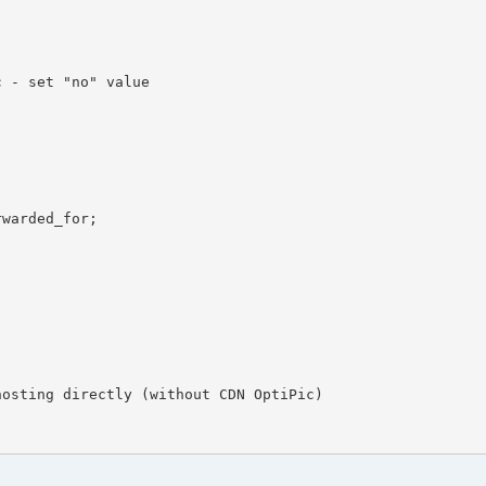
 - set "no" value

warded_for;

osting directly (without CDN OptiPic)
