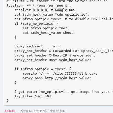
# OptiPic CDN: insert it into the Server structure

location  ~* \.(png|jpg|jpeg)$ {

    resolver 8.8.8.8; # Google DNS

    set $cdn_host_value "cdn.optipic.io";

    set $from_optipic "yes"; # to disable CDN OptiPic
    if ($arg_no_optipic) {

        set $from_optipic "no";

        set $cdn_host_value $host;

    }

    proxy_redirect     off;

    proxy_set_header X-Forwarded-For $proxy_add_x_for
    proxy_set_header X-Real-IP $remote_addr;

    proxy_set_header Host $cdn_host_value;

    if ($from_optipic = "yes") {

        rewrite ^/(.*) /site-XXXXXX/$1 break;

        proxy_pass http://$cdn_host_value;

    }

    # get-param ?no_optipic=1 - get image from your h
    try_files $uri 404;

}
— 您的CDN OptiPic帐户中的站点ID
XXXXXX