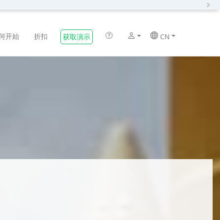
N
何开始
折扣
获取演示
CN