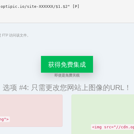
optipic.io/site-XXXXXX/$1.$2" [P]

FTP 访问该文件。
获得免费集成
即使是免费关税
选项 #4: 只需更改您网站上图像的URL！
ng">
<img src="//cdn.o