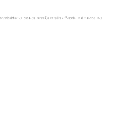
হে উল্লেখযোগ্যভাবে যেকোনো অনলাইন সংস্থান ডাউনলোড করা দ্রুততর করে