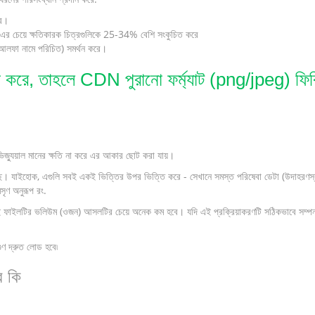
ে।
র চেয়ে ক্ষতিকারক চিত্রগুলিকে 25-34% বেশি সংকুচিত করে
(আলফা নামে পরিচিত) সমর্থন করে।
করে, তাহলে CDN পুরানো ফর্ম্যাট (png/jpeg) ফিরিয়
িজ্যুয়াল মানের ক্ষতি না করে এর আকার ছোট করা যায়।
েছে। যাইহোক, এগুলি সবই একই ভিত্তির উপর ভিত্তি করে - সেখানে সমস্ত পরিষেবা ডেটা (উদাহরণস্ব
সৃণ অনুরূপ রং.
ই ফাইলটির ভলিউম (ওজন) আসলটির চেয়ে অনেক কম হবে। যদি এই প্রক্রিয়াকরণটি সঠিকভাবে সম্পন্ন
ুণ দ্রুত লোড হবে৷
ে কি