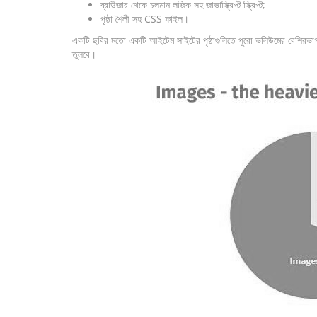
ব্রাউজার থেকে চলমান লজিক সহ জাভাস্ক্রিপ্ট স্ক্রিপ্ট;
পৃষ্ঠা শৈলী সহ CSS ফাইল।
একটি ছবির মতো একটি আইটেম সাইটের পৃষ্ঠাগুলিতে পুরো ভলিউমের বেশিরভাগ 
তুলবে।