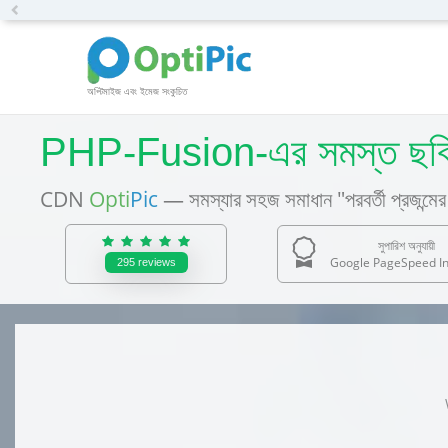
Previous
অপ্টিমাইজ এবং ইমেজ সংকুচিত
PHP-Fusion-এর সমস্ত ছবি 
CDN
Opti
Pic
— সমস্যার সহজ সমাধান "পরবর্তী প্রজন্মের 
সুপারিশ অনুযায়ী
Google PageSpeed In
295
reviews