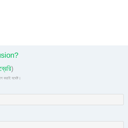
usion?
্রেরি
)
গ করাই যথেষ্ট।