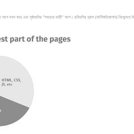
অংশ দখল করে এবং পৃষ্ঠাগুলির "সবচেয়ে ভারী" অংশ। ছবিগুলির হ্রাস (অপ্টিমাইজেশান) নিঃসন্দে