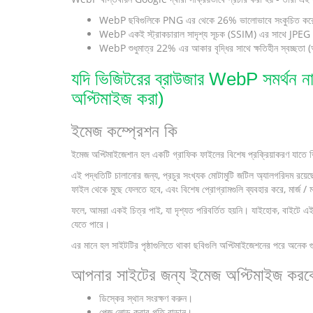
WebP ছবিগুলিকে PNG এর থেকে 26% ভালোভাবে সংকুচিত কর
WebP একই স্ট্রাকচারাল সাদৃশ্য সূচক (SSIM) এর সাথে JPEG এ
WebP শুধুমাত্র 22% এর আকার বৃদ্ধির সাথে ক্ষতিহীন স্বচ্ছতা 
যদি ভিজিটরের ব্রাউজার WebP সমর্থন না 
অপ্টিমাইজ করা)
ইমেজ কম্প্রেশন কি
ইমেজ অপ্টিমাইজেশান হল একটি গ্রাফিক ফাইলের বিশেষ প্রক্রিয়াকরণ যাতে ভ
এই পদ্ধতিটি চালানোর জন্য, প্রচুর সংখ্যক মোটামুটি জটিল অ্যালগরিদম রয়
ফাইল থেকে মুছে ফেলতে হবে, এবং বিশেষ প্রোগ্রামগুলি ব্যবহার করে, মার্জ / ম
ফলে, আমরা একই চিত্র পাই, যা দৃশ্যত পরিবর্তিত হয়নি। যাইহোক, বাইটে এ
যেতে পারে।
এর মানে হল সাইটটির পৃষ্ঠাগুলিতে থাকা ছবিগুলি অপ্টিমাইজেশনের পরে অনেক গ
আপনার সাইটের জন্য ইমেজ অপ্টিমাইজ করব
ডিস্কের স্থান সংরক্ষণ করুন।
পেজ লোড করার গতি বাড়ান।