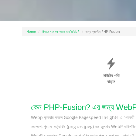
Home
কিভাবে সঙ্গে শুরু করতে হবে WebP
জন্য প্লাগইন PHP-Fusion
সাইটের গতি
বাড়ান
কেন PHP-Fusion? এর জন্য WebP ব্য
Webp ব্যবহার করলে Google Pagespeed Insights-এ "পরবর্তী প্রজন্মে
সংক্ষেপে, পুরানো ফর্ম্যাটের (png এবং jpeg)-এর তুলনায় WebP ফাইলটিকে 
WebP বাস্তবায়ন Google দ্বারা সক্রিয়ভাবে প্রচার করা হয় - তারা এই 