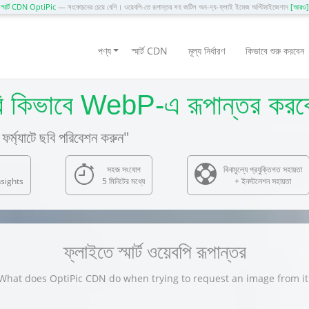
স্মার্ট CDN OptiPic
— সংকোচনের চেয়ে বেশি। ওয়েবপি-তে রূপান্তর সহ জটিল অন-দ্য-ফ্লাই ইমেজ অপ্টিমাইজেশান
[আরও]
পণ্য
স্মার্ট CDN
মূল্য নির্ধারণ
কিভাবে শুরু করবেন
কিভাবে WebP-এ রূপান্তর করব
ফর্ম্যাটে ছবি পরিবেশন করুন"
সহজ সংযোগ
বিনামূল্যে প্রযুক্তিগত সহায়তা
sights
5 মিনিটের মধ্যে
+ ইনস্টলেশন সহায়তা
ফ্লাইতে স্মার্ট ওয়েবপি রূপান্তর
What does OptiPic CDN do when trying to request an image from it