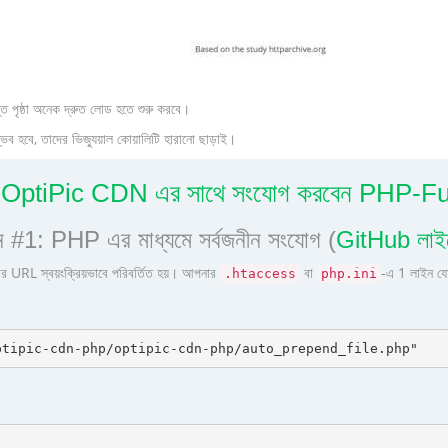
ত পৃষ্ঠা অনেক দ্রুত লোড হতে শুরু করবে।
হবে, তাদের ভিজ্যুয়াল কোয়ালিটি হারানো ছাড়াই।
ে OptiPic CDN এর সাথে সংযোগ করবেন PHP-F
 #1: PHP এর মাধ্যমে সর্বজনীন সংযোগ (
GitHub লাইব
র URL স্বয়ংক্রিয়ভাবে পরিবর্তিত হয়। আপনার
বা
-এ 1 লাইন যো
.htaccess
php.ini