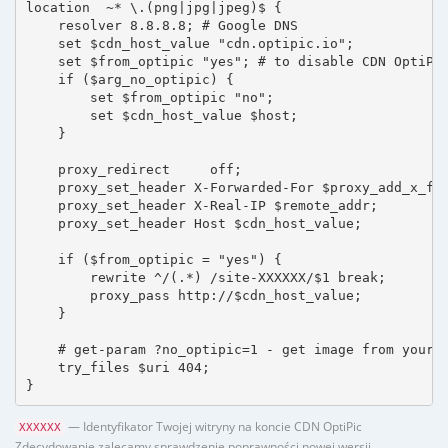
location  ~* \.(png|jpg|jpeg)$ {

    resolver 8.8.8.8; # Google DNS

    set $cdn_host_value "cdn.optipic.io";

    set $from_optipic "yes"; # to disable CDN OptiPic
    if ($arg_no_optipic) {

        set $from_optipic "no";

        set $cdn_host_value $host;

    }

    proxy_redirect     off;

    proxy_set_header X-Forwarded-For $proxy_add_x_for
    proxy_set_header X-Real-IP $remote_addr;

    proxy_set_header Host $cdn_host_value;

    if ($from_optipic = "yes") {

        rewrite ^/(.*) /site-XXXXXX/$1 break;

        proxy_pass http://$cdn_host_value;

    }

    # get-param ?no_optipic=1 - get image from your h
    try_files $uri 404;

}
— Identyfikator Twojej witryny na koncie CDN OptiPic
XXXXXX
Zdecydowanie zalecamy sprawdzenie poprawności nowej wersji