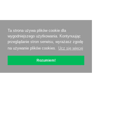
Ta strona używa plików cookie dla
wygodniejszego użytkowania. Kontynuując
przeglądanie stron serwisu, wyrażasz zgodę
na używanie plików cookies.
Ucz się więcej
Rozumiem!
O OptiPic
Jak zacząć od
Ceny