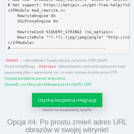
# Get support: https://optipic.io/get-free-help/?cdn=
<IfModule mod_rewrite.c>

    RewriteEngine On

    SSLProxyEngine On

    RewriteCond %{QUERY_STRING} !no_optipic=

    RewriteRule "^(.*)\.(jpg|jpeg|png)$" "http://cdn.
</IfModule>

#----------------------------------------
— Identyfikator Twojej witryny na koncie CDN OptiPic
XXXXXX
Przed modyfikacją
zdecydowanie zalecamy wykonanie kopii
.htaccess
zapasowej pliku i upewnienie się, że masz dostęp do pliku przez FTP.
Uzyskaj bezpłatną pomoc w łączeniu
Sprawdź, czy obraz jest ładowany przez OptiPic CDN
Uzyskaj bezpłatną integrację
nawet na bezpłatnej taryfie
Opcja #4: Po prostu zmień adres URL
obrazów w swojej witrynie!