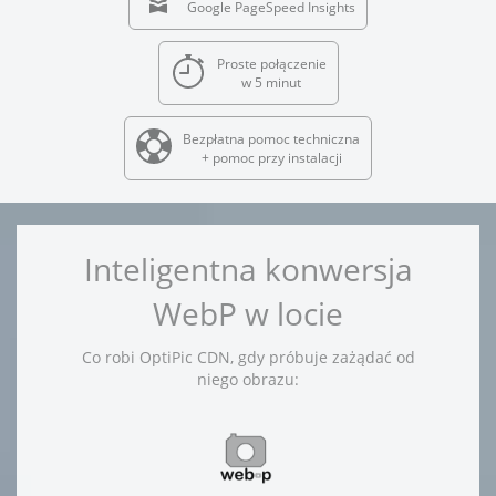
Google PageSpeed Insights
Proste połączenie
w 5 minut
Bezpłatna pomoc techniczna
+ pomoc przy instalacji
Inteligentna konwersja
WebP w locie
Co robi OptiPic CDN, gdy próbuje zażądać od
niego obrazu: