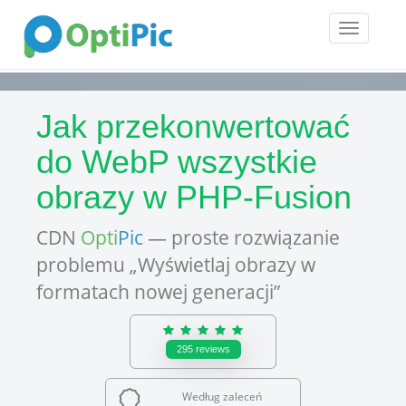
Toggle
navigatio
Jak przekonwertować
do WebP wszystkie
obrazy w PHP-Fusion
CDN
Opti
Pic
— proste rozwiązanie
problemu „Wyświetlaj obrazy w
formatach nowej generacji”
295
reviews
Według zaleceń