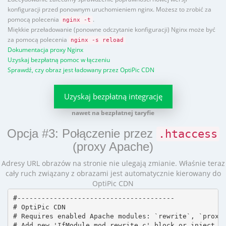
konfiguracji przed ponownym uruchomieniem nginx. Możesz to zrobić za
pomocą polecenia
.
nginx -t
Miękkie przeładowanie (ponowne odczytanie konfiguracji) Nginx może być
za pomocą polecenia
nginx -s reload
Dokumentacja proxy Nginx
Uzyskaj bezpłatną pomoc w łączeniu
Sprawdź, czy obraz jest ładowany przez OptiPic CDN
Uzyskaj bezpłatną integrację
nawet na bezpłatnej taryfie
Opcja #3: Połączenie przez
.htaccess
(proxy Apache)
Adresy URL obrazów na stronie nie ulegają zmianie. Właśnie teraz
cały ruch związany z obrazami jest automatycznie kierowany do
OptiPic CDN
#---------------------------------------

# OptiPic CDN 

# Requires enabled Apache modules: `rewrite`, `proxy_
# Add new 'IfModule mod_rewrite.c' block or inject in