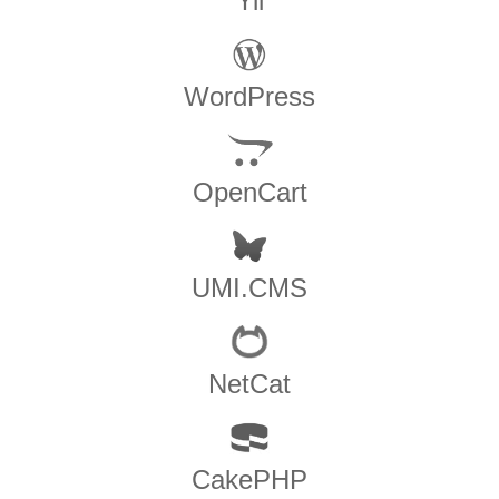
Yii
WordPress
OpenCart
UMI.CMS
NetCat
CakePHP