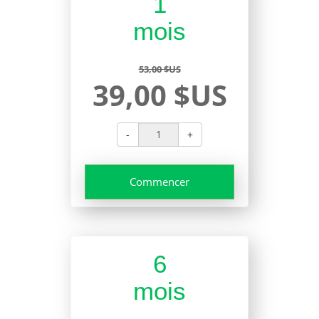
1
mois
53,00 $US
39,00 $US
-
+
Commencer
6
mois