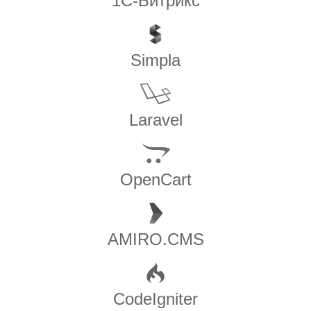
1С-Битрикс
Simpla
Laravel
OpenCart
AMIRO.CMS
CodeIgniter