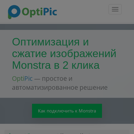
Toggle
navigatio
Оптимизация и
сжатие изображений
Monstra в 2 клика
Opti
Pic
— простое и
автоматизированное решение
Как подключить к Monstra