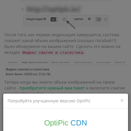
После того, как первая индексация завершится, система
покажет какой объем изображений (сколько гигабайт?)
было обнаружено на вашем сайте. Сделать это можно на
вкладке
.
Индекс сжатия и статистика
Теперь когда вы знаете объем изображений на своем
сайте -
приобретите нужный вам пакет
и включите сжатие
в настройках сайта.
×
Попробуйте улучшенную версию OptiPic
OptiPic
CDN