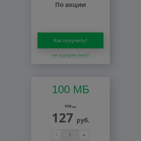
По акции
Как получить?
как подобрать пакет?
100 МБ
170
руб.
127
руб.
-
+