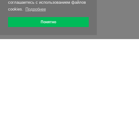
соглашаетесь с использованием файлов
cookies.
Подробнее
Понятно
О сервисе
Как подключить
Цены
Акции
Контакты
Партнерская программа