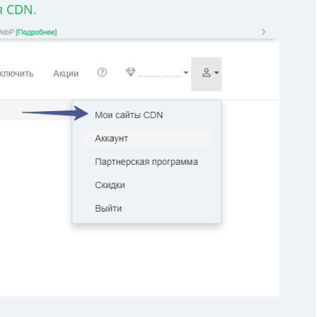
я CDN
.