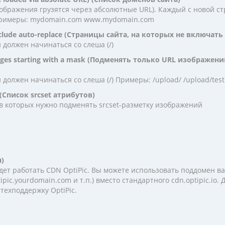
ображения грузятся через абсолютные URL). Каждый с новой ст
. Примеры: mydomain.com www.mydomain.com
include auto-replace (Страницы сайта, на которых не включат
 должен начинаться со слеша (/)
mages starting with a mask (Подменять только URL изображен
 должен начинаться со слеша (/) Примеры: /upload/ /upload/test
es (Список srcset атрибутов)
 в которых нужно подменять srcset-разметку изображений
)
дет работать CDN OptiPic. Вы можете использовать поддомен в
ipic.yourdomain.com и т.п.) вместо стандартного cdn.optipic.io
техподдержку OptiPic.