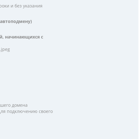
роки и без указания
ь автоподмену)
ий, начинающихся с
.jpeg
ашего домена
. Для подключению своего