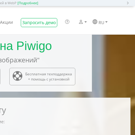
N
ией в WebP
[Подробнее]
Акции
Запросить демо
RU
на Piwigo
зображений"
Бесплатная техподдержка
+ помощь с установкой
ту
ие: