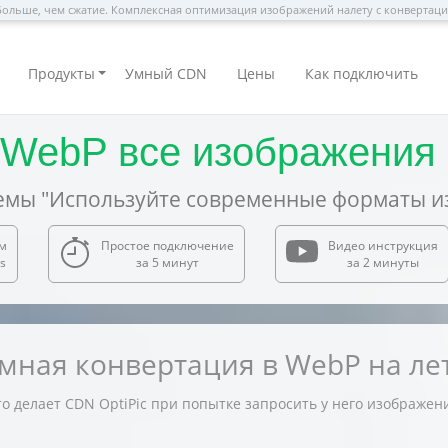
ольше, чем сжатие. Комплексная оптимизация изображений налету с конвертац
Продукты
Умный CDN
Цены
Как подключить
 WebP все изображения 
мы "Используйте современные форматы и
м
Простое подключение
Видео инструкция
s
за 5 минут
за 2 минуты
мная конвертация в WebP на ле
о делает CDN OptiPic при попытке запросить у него изображен