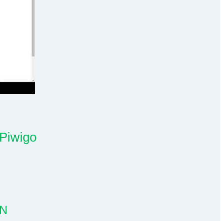
Piwigo
DN