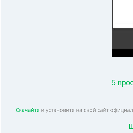
5 про
Скачайте
и установите на свой сайт официал
Ш