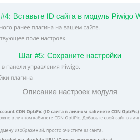
#4: Вставьте ID сайта в модуль Piwigo
ного ранее плагина на вашем сайте.
ствующее поле настроек.
Шаг #5: Сохраните настройки
 в панели управления Piwigo.
йки плагина
Описание настроек модуля
l account CDN OptiPic (ID сайта в личном кабинете CDN OptiPic)
можно в личном кабинете CDN OptiPic. Добавьте свой сайт в лич
дмену изображений, просто очистите ID сайта.
re loaded via absolute URL) (Список доменов сайта)