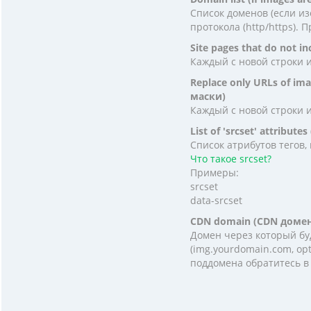
Список доменов (если из
протокола (http/https)
Site pages that do not 
Каждый с новой строки и
Replace only URLs of i
маски)
Каждый с новой строки и
List of 'srcset' attribut
Список атрибутов тегов,
Что такое srcset?
Примеры:
srcset
data-srcset
CDN domain (CDN домен
Домен через который бу
(img.yourdomain.com, opt
поддомена обратитесь в 