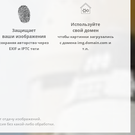
Используйте
Защищает
свой домен
ваши изображения
чтобы картинки загрузались
сохраняя авторство через
с домена img.domain.com и
EXIF и IPTC теги
т.п.
т отдачу изображений.
ия без какой-либо обработки.