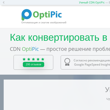
Previous
Умный CDN OptiPic
— Б
Оптимизация и сжатие изображений
Как конвертировать в
CDN
Opti
Pic
— простое решение пробле
Согласно рекомендация
Google PageSpeed Insight
295
отзывов
У
Чт