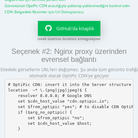
Görüntünün OptiPic CDN aracılığıyla yüklenip yüklenmediğini kontrol edin
CDN: Belgedeki Resimler için Url Dönüştürücü
GitHub'da kitaplık
istek üzerine ücretsiz entegrasyon
Seçenek #2: Nginx proxy üzerinden
evrensel bağlantı
Sitedeki görsellerin URL'leri değişmez. Şu anda tüm görüntü trafiği
otomatik olarak OptiPic CDN'ye geçiyor
# OptiPic CDN: insert it into the Server structure

location  ~* \.(png|jpg|jpeg)$ {

    resolver 8.8.8.8; # Google DNS

    set $cdn_host_value "cdn.optipic.io";

    set $from_optipic "yes"; # to disable CDN OptiPic
    if ($arg_no_optipic) {

        set $from_optipic "no";

        set $cdn_host_value $host;

    }
