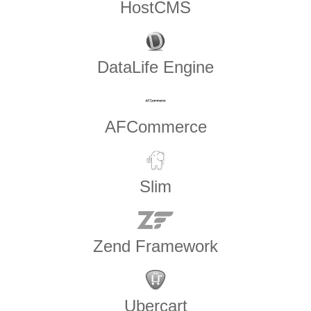
HostCMS
DataLife Engine
AFCommerce
Slim
Zend Framework
Ubercart