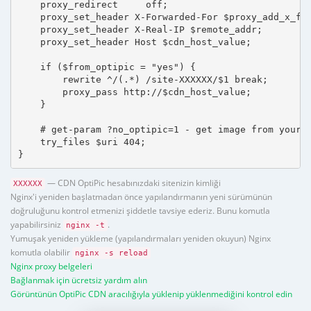
    proxy_redirect     off;

    proxy_set_header X-Forwarded-For $proxy_add_x_for
    proxy_set_header X-Real-IP $remote_addr;

    proxy_set_header Host $cdn_host_value;

    if ($from_optipic = "yes") {

        rewrite ^/(.*) /site-XXXXXX/$1 break;

        proxy_pass http://$cdn_host_value;

    }

    # get-param ?no_optipic=1 - get image from your h
    try_files $uri 404;

}
— CDN OptiPic hesabınızdaki sitenizin kimliği
XXXXXX
Nginx'i yeniden başlatmadan önce yapılandırmanın yeni sürümünün
doğruluğunu kontrol etmenizi şiddetle tavsiye ederiz. Bunu komutla
yapabilirsiniz
.
nginx -t
Yumuşak yeniden yükleme (yapılandırmaları yeniden okuyun) Nginx
komutla olabilir
nginx -s reload
Nginx proxy belgeleri
Bağlanmak için ücretsiz yardım alın
Görüntünün OptiPic CDN aracılığıyla yüklenip yüklenmediğini kontrol edin