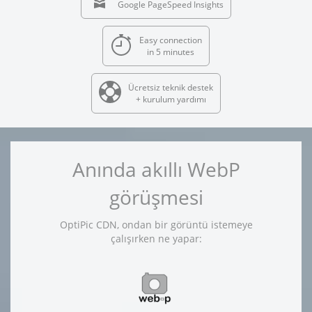
Google PageSpeed Insights
Easy connection
in 5 minutes
Ücretsiz teknik destek
+ kurulum yardımı
Anında akıllı WebP
görüşmesi
OptiPic CDN, ondan bir görüntü istemeye
çalışırken ne yapar: