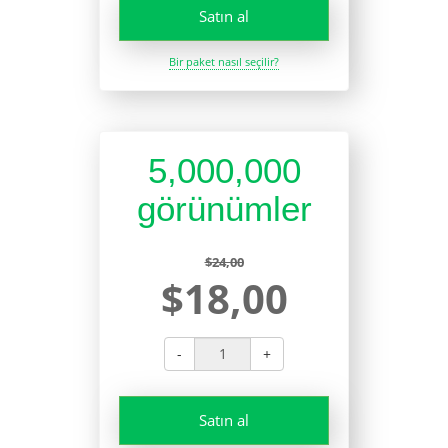
Satın al
Bir paket nasıl seçilir?
5,000,000
görünümler
$24,00
$18,00
-
+
Satın al