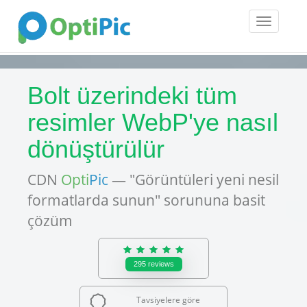
Toggle
navigatio
Bolt üzerindeki tüm
resimler WebP'ye nasıl
dönüştürülür
CDN
Opti
Pic
— "Görüntüleri yeni nesil
formatlarda sunun" sorununa basit
çözüm
295
reviews
Tavsiyelere göre