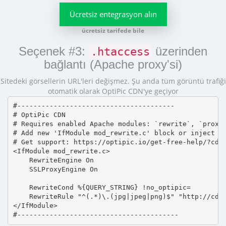
Ücretsiz entegrasyon alın
ücretsiz tarifede bile
Seçenek #3:
üzerinden
.htaccess
bağlantı (Apache proxy'si)
Sitedeki görsellerin URL'leri değişmez. Şu anda tüm görüntü trafiği
otomatik olarak OptiPic CDN'ye geçiyor
#---------------------------------------

# OptiPic CDN 

# Requires enabled Apache modules: `rewrite`, `proxy_
# Add new 'IfModule mod_rewrite.c' block or inject in
# Get support: https://optipic.io/get-free-help/?cdn=
<IfModule mod_rewrite.c>

    RewriteEngine On

    SSLProxyEngine On

    RewriteCond %{QUERY_STRING} !no_optipic=

    RewriteRule "^(.*)\.(jpg|jpeg|png)$" "http://cdn.
</IfModule>

#----------------------------------------