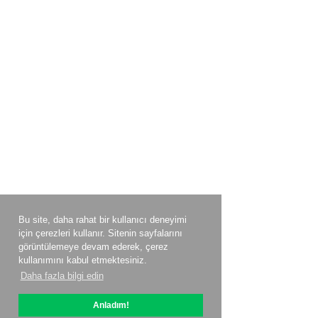
Bu site, daha rahat bir kullanıcı deneyimi
için çerezleri kullanır. Sitenin sayfalarını
görüntülemeye devam ederek, çerez
kullanımını kabul etmektesiniz.
Daha fazla bilgi edin
Anladım!