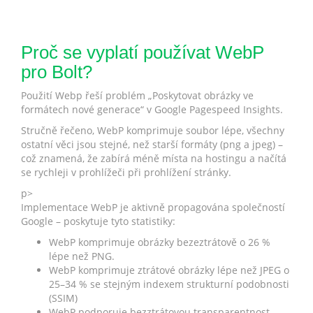
Proč se vyplatí používat WebP
pro Bolt?
Použití Webp řeší problém „Poskytovat obrázky ve
formátech nové generace“ v Google Pagespeed Insights.
Stručně řečeno, WebP komprimuje soubor lépe, všechny
ostatní věci jsou stejné, než starší formáty (png a jpeg) –
což znamená, že zabírá méně místa na hostingu a načítá
se rychleji v prohlížeči při prohlížení stránky.
p>
Implementace WebP je aktivně propagována společností
Google – poskytuje tyto statistiky:
WebP komprimuje obrázky bezeztrátově o 26 %
lépe než PNG.
WebP komprimuje ztrátové obrázky lépe než JPEG o
25–34 % se stejným indexem strukturní podobnosti
(SSIM)
WebP podporuje bezztrátovou transparentnost