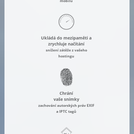
mobilu
Ukládá do mezipaměti a
zrychluje načítání
snížení zátěže z vašeho
hostingu
Chrání
vaše snímky
zachování autorských práv EXIF
a IPTC tagů