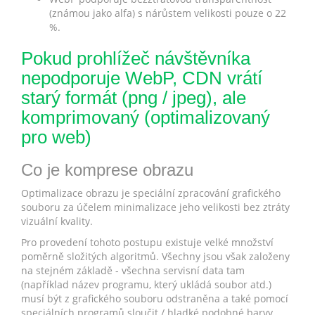
(známou jako alfa) s nárůstem velikosti pouze o 22
%.
Pokud prohlížeč návštěvníka
nepodporuje WebP, CDN vrátí
starý formát (png / jpeg), ale
komprimovaný (optimalizovaný
pro web)
Co je komprese obrazu
Optimalizace obrazu je speciální zpracování grafického
souboru za účelem minimalizace jeho velikosti bez ztráty
vizuální kvality.
Pro provedení tohoto postupu existuje velké množství
poměrně složitých algoritmů. Všechny jsou však založeny
na stejném základě - všechna servisní data tam
(například název programu, který ukládá soubor atd.)
musí být z grafického souboru odstraněna a také pomocí
speciálních programů sloučit / hladké podobné barvy.