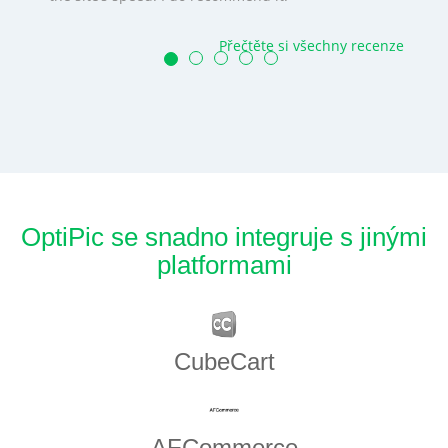
Přečtěte si všechny recenze
OptiPic se snadno integruje s jinými
platformami
CubeCart
AFCommerce