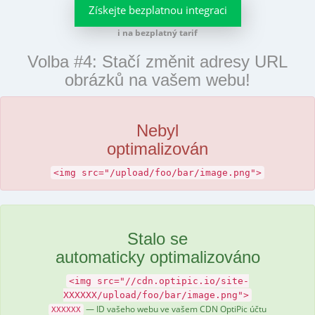
Získejte bezplatnou integraci
i na bezplatný tarif
Volba #4: Stačí změnit adresy URL
obrázků na vašem webu!
Nebyl
optimalizován
<img src="/upload/foo/bar/image.png">
Stalo se
automaticky optimalizováno
<img src="//cdn.optipic.io/site-
XXXXXX/upload/foo/bar/image.png">
— ID vašeho webu ve vašem CDN OptiPic účtu
XXXXXX