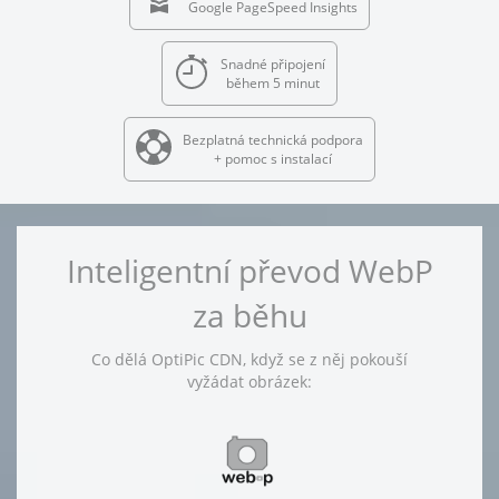
Google PageSpeed Insights
Snadné připojení
během 5 minut
Bezplatná technická podpora
+ pomoc s instalací
Inteligentní převod WebP
za běhu
Co dělá OptiPic CDN, když se z něj pokouší
vyžádat obrázek: