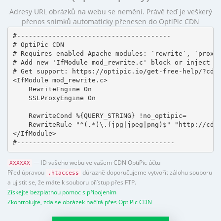
Adresy URL obrázků na webu se nemění. Právě teď je veškerý
přenos snímků automaticky přenesen do OptiPic CDN
#---------------------------------------

# OptiPic CDN 

# Requires enabled Apache modules: `rewrite`, `proxy_
# Add new 'IfModule mod_rewrite.c' block or inject in
# Get support: https://optipic.io/get-free-help/?cdn=
<IfModule mod_rewrite.c>

    RewriteEngine On

    SSLProxyEngine On

    RewriteCond %{QUERY_STRING} !no_optipic=

    RewriteRule "^(.*)\.(jpg|jpeg|png)$" "http://cdn.
</IfModule>

#----------------------------------------
— ID vašeho webu ve vašem CDN OptiPic účtu
XXXXXX
Před úpravou
důrazně doporučujeme vytvořit zálohu souboru
.htaccess
a ujistit se, že máte k souboru přístup přes FTP.
Získejte bezplatnou pomoc s připojením
Zkontrolujte, zda se obrázek načítá přes OptiPic CDN