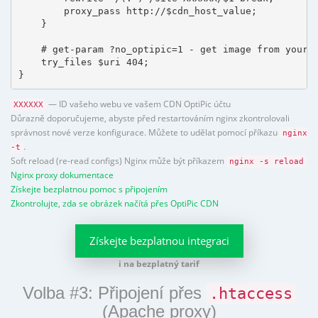
        proxy_pass http://$cdn_host_value;

    }

    # get-param ?no_optipic=1 - get image from your h
    try_files $uri 404;

}
— ID vašeho webu ve vašem CDN OptiPic účtu
XXXXXX
Důrazně doporučujeme, abyste před restartováním nginx zkontrolovali
správnost nové verze konfigurace. Můžete to udělat pomocí příkazu
nginx
.
-t
Soft reload (re-read configs) Nginx může být příkazem
nginx -s reload
Nginx proxy dokumentace
Získejte bezplatnou pomoc s připojením
Zkontrolujte, zda se obrázek načítá přes OptiPic CDN
Získejte bezplatnou integraci
i na bezplatný tarif
Volba #3: Připojení přes
.htaccess
(Apache proxy)