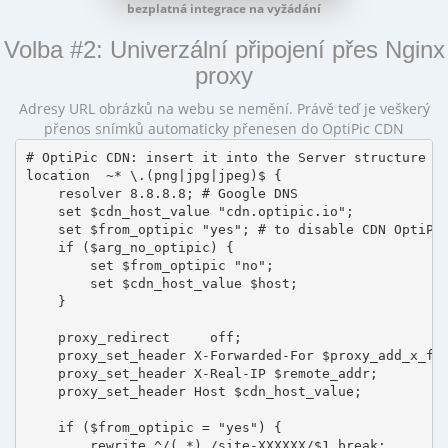
bezplatná integrace na vyžádání
Volba #2: Univerzální připojení přes Nginx
proxy
Adresy URL obrázků na webu se nemění. Právě teď je veškerý
přenos snímků automaticky přenesen do OptiPic CDN
# OptiPic CDN: insert it into the Server structure

location  ~* \.(png|jpg|jpeg)$ {

    resolver 8.8.8.8; # Google DNS

    set $cdn_host_value "cdn.optipic.io";

    set $from_optipic "yes"; # to disable CDN OptiPic
    if ($arg_no_optipic) {

        set $from_optipic "no";

        set $cdn_host_value $host;

    }

    proxy_redirect     off;

    proxy_set_header X-Forwarded-For $proxy_add_x_for
    proxy_set_header X-Real-IP $remote_addr;

    proxy_set_header Host $cdn_host_value;

    if ($from_optipic = "yes") {

        rewrite ^/(.*) /site-XXXXXX/$1 break;
