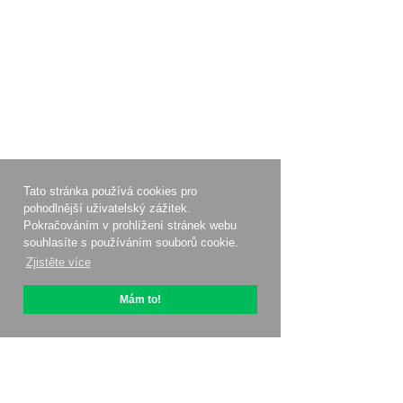
Tato stránka používá cookies pro
pohodlnější uživatelský zážitek.
Pokračováním v prohlížení stránek webu
souhlasíte s používáním souborů cookie.
Zjistěte více
Mám to!