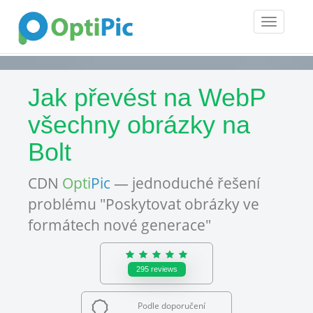
Toggle
navigatio
Jak převést na WebP
všechny obrázky na
Bolt
CDN
Opti
Pic
— jednoduché řešení
problému "Poskytovat obrázky ve
formátech nové generace"
295
reviews
Podle doporučení