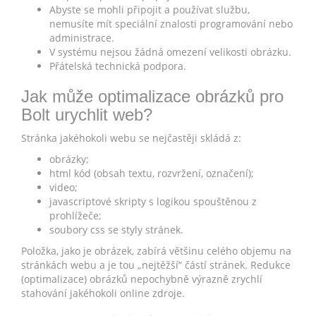
Abyste se mohli připojit a používat službu,
nemusíte mít speciální znalosti programování nebo
administrace.
V systému nejsou žádná omezení velikosti obrázku.
Přátelská technická podpora.
Jak může optimalizace obrázků pro
Bolt urychlit web?
Stránka jakéhokoli webu se nejčastěji skládá z:
obrázky;
html kód (obsah textu, rozvržení, označení);
video;
javascriptové skripty s logikou spouštěnou z
prohlížeče;
soubory css se styly stránek.
Položka, jako je obrázek, zabírá většinu celého objemu na
stránkách webu a je tou „nejtěžší“ částí stránek. Redukce
(optimalizace) obrázků nepochybně výrazně zrychlí
stahování jakéhokoli online zdroje.