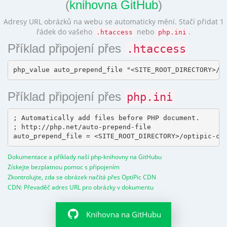
(
knihovna GitHub
)
Adresy URL obrázků na webu se automaticky mění. Stačí přidat 1
řádek do vašeho
nebo
.
.htaccess
php.ini
Příklad připojení přes
.htaccess
Příklad připojení přes
php.ini
; Automatically add files before PHP document.

; http://php.net/auto-prepend-file

Dokumentace a příklady naší php-knihovny na GitHubu
Získejte bezplatnou pomoc s připojením
Zkontrolujte, zda se obrázek načítá přes OptiPic CDN
CDN: Převaděč adres URL pro obrázky v dokumentu
Knihovna na GitHubu