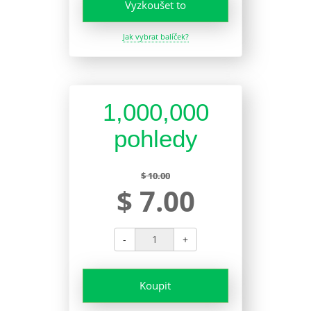
Vyzkoušet to
Jak vybrat balíček?
1,000,000
pohledy
$ 10.00
$ 7.00
-
+
Koupit