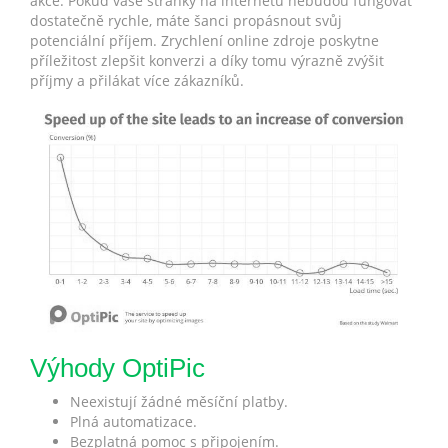
akce. Pokud vaše stránky na internetu nebudou fungovat
dostatečně rychle, máte šanci propásnout svůj
potenciální příjem. Zrychlení online zdroje poskytne
příležitost zlepšit konverzi a díky tomu výrazně zvýšit
příjmy a přilákat více zákazníků.
Výhody OptiPic
Neexistují žádné měsíční platby.
Plná automatizace.
Bezplatná pomoc s připojením.