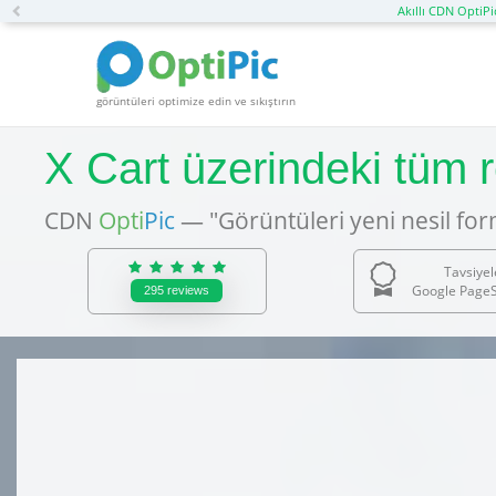
Previous
Akıllı CDN OptiPi
görüntüleri optimize edin ve sıkıştırın
X Cart üzerindeki tüm 
CDN
Opti
Pic
— "Görüntüleri yeni nesil fo
Tavsiyel
Google PageS
295
reviews