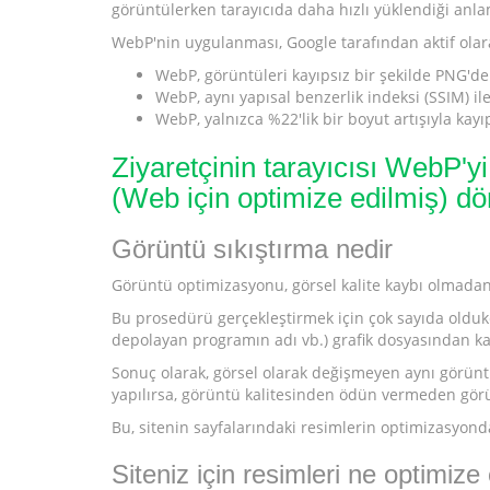
görüntülerken tarayıcıda daha hızlı yüklendiği anla
WebP'nin uygulanması, Google tarafından aktif olarak
WebP, görüntüleri kayıpsız bir şekilde PNG'den
WebP, aynı yapısal benzerlik indeksi (SSIM) ile
WebP, yalnızca %22'lik bir boyut artışıyla kayıps
Ziyaretçinin tarayıcısı WebP'y
(Web için optimize edilmiş) d
Görüntü sıkıştırma nedir
Görüntü optimizasyonu, görsel kalite kaybı olmadan 
Bu prosedürü gerçekleştirmek için çok sayıda olduk
depolayan programın adı vb.) grafik dosyasından kal
Sonuç olarak, görsel olarak değişmeyen aynı görüntü
yapılırsa, görüntü kalitesinden ödün vermeden görü
Bu, sitenin sayfalarındaki resimlerin optimizasyond
Siteniz için resimleri ne optimiz