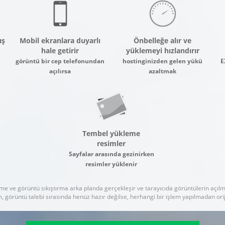
ış
Mobil ekranlara duyarlı
Önbelleğe alır ve
hale getirir
yüklemeyi hızlandırır
görüntü bir cep telefonundan
hostinginizden gelen yükü
E
açılırsa
azaltmak
Tembel yükleme
resimler
Sayfalar arasında gezinirken
resimler yüklenir
 ve görüntü sıkıştırma arka planda gerçekleşir ve tarayıcıda görüntülerin açıl
, görüntü talebi sırasında henüz hazır değilse, herhangi bir işlem yapılmadan ori