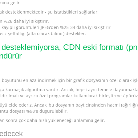
mına gelir.
 desteklenmektedir - şu istatistikleri sağlarlar:
 %26 daha iyi sıkıştırır.
 kayıplı görüntüleri JPEG'den %25-34 daha iyi sıkıştırır
ız şeffaflığı (alfa olarak bilinir) destekler.
i desteklemiyorsa, CDN eski formatı (png
öndürür
boyutunu en aza indirmek için bir grafik dosyasının özel olarak iş
ça karmaşık algoritma vardır. Ancak, hepsi aynı temele dayanmaktad
dırılmalı ve ayrıca özel programlar kullanılarak birleştirme / pürü
yü elde ederiz. Ancak, bu dosyanın bayt cinsinden hacmi (ağırlığı) 
ntü dosyası %98'e düşürülebilir.
an sonra çok daha hızlı yükleneceği anlamına gelir.
e edecek