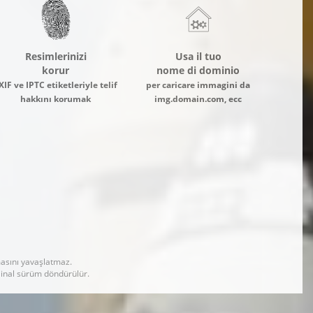
Resimlerinizi
Usa il tuo
korur
nome di dominio
XIF ve IPTC etiketleriyle telif
per caricare immagini da
hakkını korumak
img.domain.com, ecc
masını yavaşlatmaz.
jinal sürüm döndürülür.