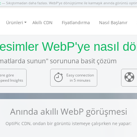
c
— Sıkıştırmadan daha fazlası. WebP'ye dönüştürme ile karmaşık anında görüntü opt
Ürünleri
Akıllı CDN
Fiyatlandırma
Nasıl Başlanır
resimler WebP'ye nasıl dö
rmatlarda sunun" sorununa basit çözüm
ere göre
Easy connection
peed Insights
in 5 minutes
Anında akıllı WebP görüşmesi
OptiPic CDN, ondan bir görüntü istemeye çalışırken ne yapar: