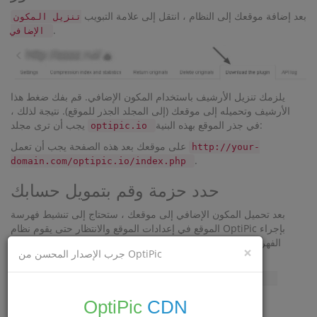
بعد إضافة موقعك إلى النظام ، انتقل إلى علامة التبويب
تنزيل المكون
.
الإضافي
يلزمك تنزيل الأرشيف باستخدام المكون الإضافي. قم بفك ضغط هذا
الأرشيف وتحميله إلى موقعك (إلى المجلد الجذر للموقع). نتيجة لذلك ،
في جذر الموقع بهذه البنية:
يجب أن ترى مجلد
optipic.io
على موقعك بعد هذه الصفحة يجب أن تعمل
http://your-
.
domain.com/optipic.io/index.php
حدد حزمة وقم بتمويل حسابك
بعد تحميل المكون الإضافي إلى موقعك ، ستحتاج إلى تنشيط فهرسة
الموقع في إعدادات الموقع والانتظار حتى يقوم نظام OptiPic بإجراء
الفهرسة الأولى لموقعك - وسيتم ذلك في غضون 24 ساعة. إذا كنت
×
جرب الإصدار المحسن من OptiPic
ترغب في تسريع العملية - أرسل موقعك يدويًا للفهرسة.
OptiPic
CDN