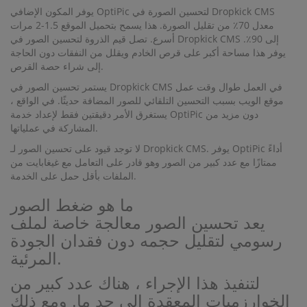
يوفر المكون الإضافي OptiPic لتحسين الصورة في Dropkick CMS
معدل 70٪ من تقليل الصورة. هذا يسمح بتحميل الموقع 1.5-2 مرات
أسرع. تصل قيم الذروة لتحسين الصور في Dropkick CMS إلى 90٪.
يوفر هذا مساحة أكبر على قرص الخادم ويقلل من النفقات دون الحاجة
إلى شراء حصة القرص.
يستمر تحسين الصور في Dropkick CMS في العمل طوال وقت عمل
موقع الويب بسبب التحسين التلقائي للصور المضافة حديثًا. في الواقع ،
يستغرق الأمر دقيقتين فقط لإعداد خدمة OptiPic دون مزيد من
المشاركة في عملياتها.
لا توجد قيود على تحسين الصور لـ Dropkick CMS. يوفر OptiPic أداءً
ممتازًا مع عدد كبير من الصور وهو قادر على التعامل مع غيغابايت من
الملفات بأقل حمل على الخدمة.
ما هو ضغط الصور
يعد تحسين الصور معالجة خاصة لملف
رسومي لتقليل حجمه دون فقدان الجودة
المرئية.
لتنفيذ هذا الإجراء ، هناك عدد كبير من
الخوارزميات المعقدة إلى حد ما. ومع ذلك