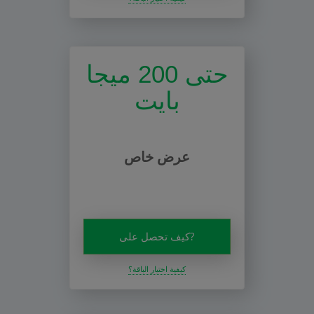
حتى 200 ميجا
بايت
عرض خاص
كيف تحصل على?
كيفية اختيار الباقة؟