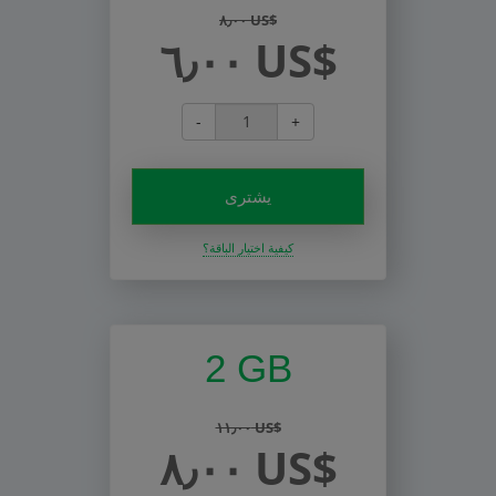
٨٫٠٠ US$
٦٫٠٠ US$
-
+
يشترى
كيفية اختيار الباقة؟
2 GB
١١٫٠٠ US$
٨٫٠٠ US$