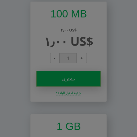
100 MB
٢٫٠٠ US$
١٫٠٠ US$
-
+
يشترى
كيفية اختيار الباقة؟
1 GB