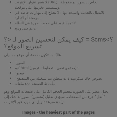
لا يتغير عنوان الإنترنت (URL) الخاص بالصور المضغوطة ،
وسيستمر تخزينها على موقعك.
للاتصال بالخدمة واستخدامها ، لا تحتاج إلى مهارات خاصة في
البرمجة أو الإدارة.
لا توجد قيود على حجم الصورة في النظام.
دعم فني ودود.
كيف يمكن لتحسين الصور لـ <؟ = $cms؟>
تسريع الموقع؟
غالبًا ما تتكون صفحة أي موقع مما يلي:
الصور ؛
كود html (محتوى نصي ، تخطيط ، ترميز) ؛
فيديو ؛
نصوص جافا سكريبت ذات منطق يتم تشغيله من المتصفح ؛
ملفات css بأنماط الصفحة.
يحتل عنصر مثل الصورة معظم الحجم الكامل على صفحات الموقع وهو
"أثقل" جزء من الصفحات. سيؤدي تقليل (تحسين) الصور بلا شك إلى
زيادة سرعة تنزيل أي مورد عبر الإنترنت.