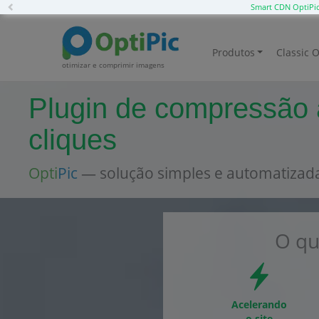
Previous
Smart CDN OptiPi
Produtos
Classic O
otimizar e comprimir imagens
Plugin de compressão
cliques
Opti
Pic
— solução simples e automatizad
O qu
Acelerando
o site