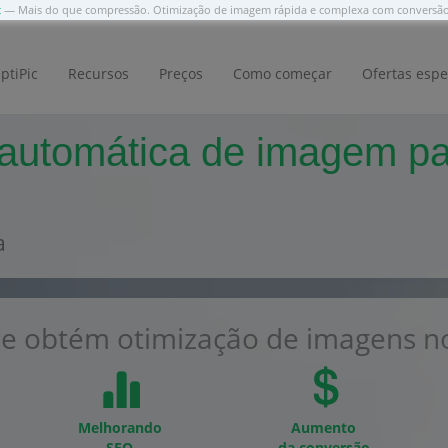
c
— Mais do que compressão. Otimização de imagem rápida e complexa com convers
ptiPic
Recursos
Preços
Como começar
Ofertas espe
 automática de imagem p
a
e obtém otimização de imagens no
Melhorando
Aumento
SEO
da conversão