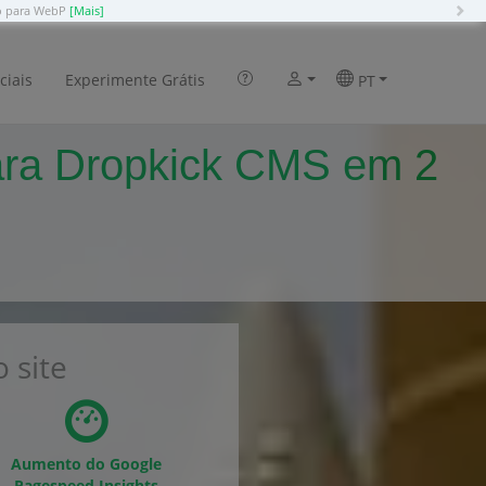
N
ão para WebP
[Mais]
ciais
Experimente Grátis
PT
ara Dropkick CMS em 2
 site
Aumento do Google
Pagespeed Insights