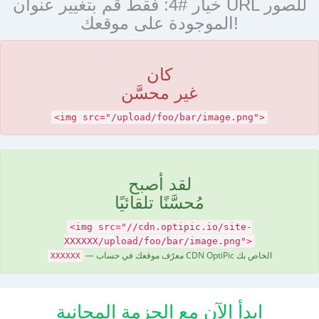
خيار #4: فقط قم بتغيير عنوان URL للصور
الموجودة على موقعك!
كان
غير محسَّن
<img src="/upload/foo/bar/image.png">
لقد أصبح
مُحسَّنًا تلقائيًا
<img src="//cdn.optipic.io/site-
XXXXXX/upload/foo/bar/image.png">
— معرّف موقعك في حساب CDN OptiPic الخاص بك
XXXXXX
ابدأ الآن مع الحزمة المجانية