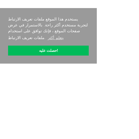
يستخدم هذا الموقع ملفات تعريف الارتباط
لتجربة مستخدم أكثر راحة. بالاستمرار في عرض
صفحات الموقع ، فإنك توافق على استخدام
يتعلم أكثر
ملفات تعريف الارتباط.
حصلت عليه!
حول OptiPic
كيف أبدأ مع
التسعير
جهات الاتصال