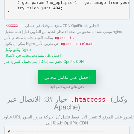
    # get-param ?no_optipic=1 - get image from your h
    try_files $uri 404;

}
— معرّف موقعك في حساب CDN OptiPic الخاص بك
XXXXXX
نوصي بشدة بالتحقق من صحة الإصدار الجديد من التكوين قبل إعادة تشغيل nginx.
.
يمكنك القيام بذلك باستخدام الأمر
nginx -t
يمكن أن يكون Nginx عن طريق الأمر
nginx -s reload
وثائق وكيل Nginx
احصل على مساعدة مجانية في الاتصال
تحقق مما إذا كان يتم تحميل الصورة عبر OptiPic CDN
احصل على تكامل مجاني
حتى على تعريفة مجانية
(وكيل
خيار #3: الاتصال عبر
.htaccess
Apache)
عناوين URL للصور على الموقع لا تتغير. الآن فقط تنتقل كل حركة مرور الصور
تلقائيًا إلى OptiPic CDN
#---------------------------------------
