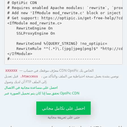
# OptiPic CDN 

# Requires enabled Apache modules: `rewrite`, `proxy_
# Add new 'IfModule mod_rewrite.c' block or inject in
# Get support: https://optipic.io/get-free-help/?cdn=
<IfModule mod_rewrite.c>

    RewriteEngine On

    SSLProxyEngine On

    RewriteCond %{QUERY_STRING} !no_optipic=

    RewriteRule "^(.*)\.(jpg|jpeg|png)$" "http://cdn.
</IfModule>

#----------------------------------------
— معرّف موقعك في حساب CDN OptiPic الخاص بك
XXXXXX
، نوصي بشدة بعمل نسخة احتياطية من الملف والتأكد من
قبل تعديل
.htaccess
أن لديك وصول FTP إلى الملف.
احصل على مساعدة مجانية في الاتصال
تحقق مما إذا كان يتم تحميل الصورة عبر OptiPic CDN
احصل على تكامل مجاني
حتى على تعريفة مجانية