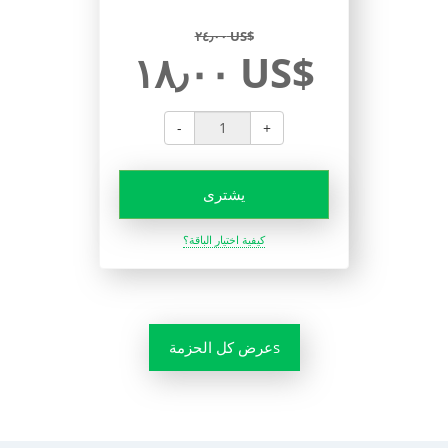
٢٤٫٠٠ US$
١٨٫٠٠ US$
-
+
يشترى
كيفية اختيار الباقة؟
عرض كل الحزمةs