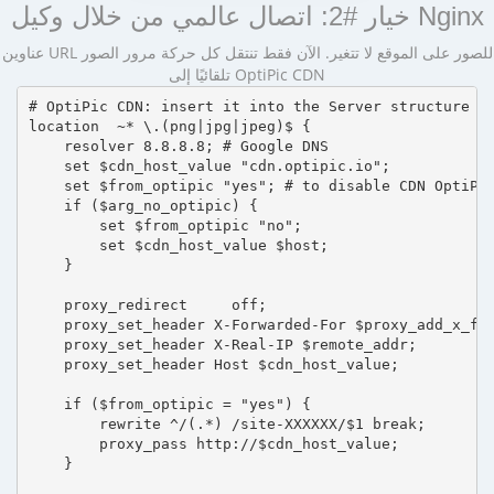
خيار #2: اتصال عالمي من خلال وكيل Nginx
عناوين URL للصور على الموقع لا تتغير. الآن فقط تنتقل كل حركة مرور الصور
تلقائيًا إلى OptiPic CDN
# OptiPic CDN: insert it into the Server structure

location  ~* \.(png|jpg|jpeg)$ {

    resolver 8.8.8.8; # Google DNS

    set $cdn_host_value "cdn.optipic.io";

    set $from_optipic "yes"; # to disable CDN OptiPic
    if ($arg_no_optipic) {

        set $from_optipic "no";

        set $cdn_host_value $host;

    }

    proxy_redirect     off;

    proxy_set_header X-Forwarded-For $proxy_add_x_for
    proxy_set_header X-Real-IP $remote_addr;

    proxy_set_header Host $cdn_host_value;

    if ($from_optipic = "yes") {

        rewrite ^/(.*) /site-XXXXXX/$1 break;

        proxy_pass http://$cdn_host_value;

    }
