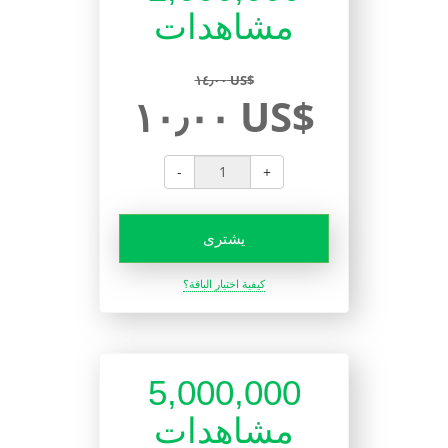
مشاهدات
١٤٫٠٠ US$
١٠٫٠٠ US$
-
+
يشترى
كيفية اختيار الباقة؟
5,000,000
مشاهدات