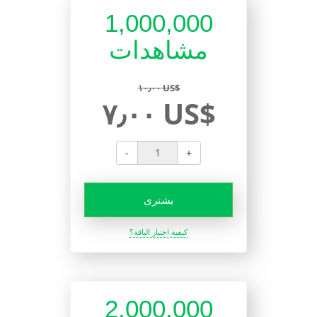
1,000,000
مشاهدات
١٠٫٠٠ US$
٧٫٠٠ US$
-
+
يشترى
كيفية اختيار الباقة؟
2,000,000