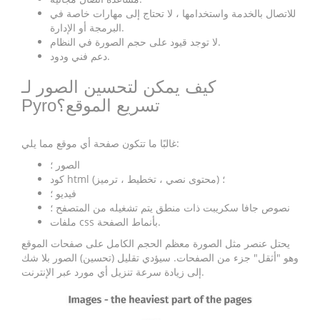
للاتصال بالخدمة واستخدامها ، لا تحتاج إلى مهارات خاصة في
البرمجة أو الإدارة.
لا توجد قيود على حجم الصورة في النظام.
دعم فني ودود.
كيف يمكن لتحسين الصور لـ
Pyroتسريع الموقع؟
غالبًا ما تتكون صفحة أي موقع مما يلي:
الصور ؛
كود html (محتوى نصي ، تخطيط ، ترميز) ؛
فيديو ؛
نصوص جافا سكريبت ذات منطق يتم تشغيله من المتصفح ؛
ملفات css بأنماط الصفحة.
يحتل عنصر مثل الصورة معظم الحجم الكامل على صفحات الموقع
وهو "أثقل" جزء من الصفحات. سيؤدي تقليل (تحسين) الصور بلا شك
إلى زيادة سرعة تنزيل أي مورد عبر الإنترنت.