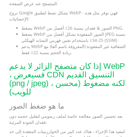
المتصفح عند عرض الصفحة.
تروج Google بشكل نشط لتطبيق WebP - فهي توفر مثل هذه
الإحصائيات:
يضغط WebP الصور بلا فقدان بنسبة 26٪ أفضل من PNG.
يضغط WebP الصور المفقودة بشكل أفضل من JPEG بنسبة
25-34٪ باستخدام نفس فهرس التشابه الهيكلي (SSIM)
يدعم WebP الشفافية غير المفقودة (المعروفة باسم ألفا) مع
زيادة الحجم بنسبة 22٪ فقط.
إذا كان متصفح الزائر لا يدعم WebP
، فسيعرض CDN التنسيق القديم
(png / jpeg) ، لكنه مضغوط (محسن
للويب)
ما هو ضغط الصور
يعد تحسين الصور معالجة خاصة لملف رسومي لتقليل حجمه دون
فقدان الجودة المرئية.
لتنفيذ هذا الإجراء ، هناك عدد كبير من الخوارزميات المعقدة إلى حد