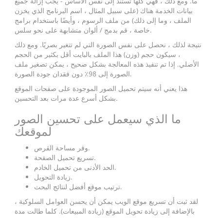
ما. ومع ذلك ، فهي كلها تستند إلى نفس الأساس - يجب إزالة جميع
بيانات الخدمة هناك (على سبيل المثال ، اسم البرنامج الذي يخزن
الملف ، وما إلى ذلك) من ملف الرسوم ، وأيضًا باستخدام برامج
خاصة ، قم بدمج / ألوان متشابهة على نحو سلس.
نتيجة لذلك ، نحصل على نفس الصورة التي لم تتغير بصريًا. ومع ذلك
، سيكون حجم (وزن) هذا الملف بالبايت أقل بكثير من الحجم
الأصلي. إذا تم تنفيذ هذه المعالجة بشكل صحيح ، يمكن تصغير ملف
الصورة إلى 98٪ دون فقدان جودة الصورة.
هذا يعني أنه سيتم تحميل الصور الموجودة على صفحات الموقع
بشكل أسرع عدة مرات بعد التحسين.
ما الذي سيعمل على تحسين الصور
لموقعك
وفر مساحة القرص.
تسريع تحميل الصفحة.
الحد الأدنى من تحميل الخادم.
زيادة التحويل.
ترتيب موقع أفضل لنتائج البحث.
لقد ثبت أن تسريع موقع الويب يمكن أن يحسن العوامل السلوكية ،
بالإضافة إلى زيادة تحويل الموقع (زيادة المبيعات). كلما طالت مدة