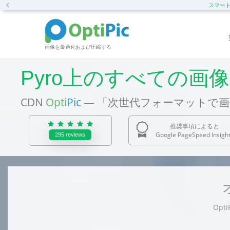
Previous
スマートC
画像を最適化および圧縮する
Pyro上のすべての画
CDN
Opti
Pic
— 「次世代フォーマットで
推奨事項によると
Google PageSpeed Insigh
295
reviews
Opt