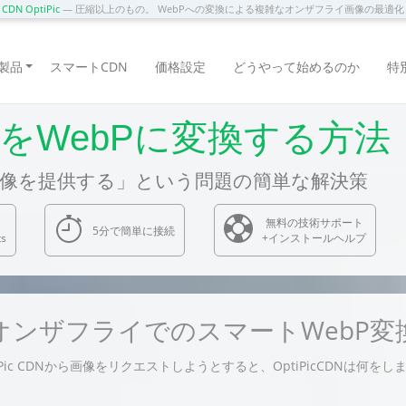
DN OptiPic
— 圧縮以上のもの。 WebPへの変換による複雑なオンザフライ画像の最適
製品
スマートCDN
価格設定
どうやって始めるのか
特
像をWebPに変換する方法
画像を提供する」という問題の簡単な解決策
無料の技術サポート
5分で簡単に接続
ts
+インストールヘルプ
オンザフライでのスマートWebP変
iPic CDNから画像をリクエストしようとすると、OptiPicCDNは何をし