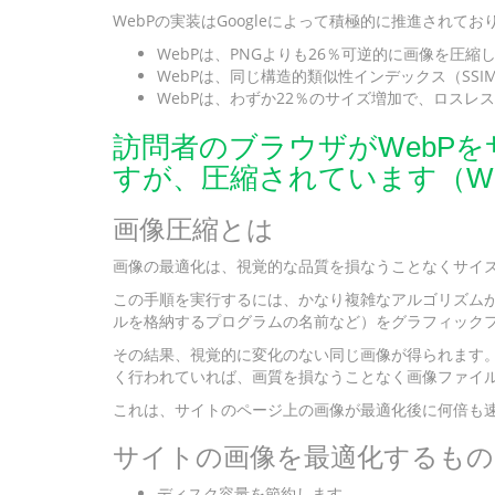
WebPの実装はGoogleによって積極的に推進されて
WebPは、PNGよりも26％可逆的に画像を圧縮
WebPは、同じ構造的類似性インデックス（SSI
WebPは、わずか22％のサイズ増加で、ロス
訪問者のブラウザがWebPをサ
すが、圧縮されています（W
画像圧縮とは
画像の最適化は、視覚的な品質を損なうことなくサイ
この手順を実行するには、かなり複雑なアルゴリズム
ルを格納するプログラムの名前など）をグラフィックフ
その結果、視覚的に変化のない同じ画像が得られます
く行われていれば、画質を損なうことなく画像ファイル
これは、サイトのページ上の画像が最適化後に何倍も
サイトの画像を最適化するもの
ディスク容量を節約します。