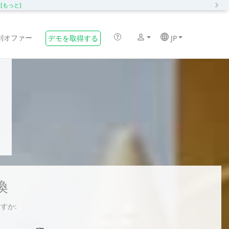
N
化
[もっと]
別オファー
デモを取得する
JP
換
ますか: