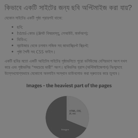
কিভাবে একটি সাইটের জন্য ছবি অপ্টিমাইজ করা যায়?
যেকোন সাইটের একটি পৃষ্ঠা প্রায়শই থাকে:
ছবি;
html-কোড (টেক্সট বিষয়বস্তু, লেআউট, মার্কআপ);
ভিডিও;
ব্রাউজার থেকে চলমান লজিক সহ জাভাস্ক্রিপ্ট স্ক্রিপ্ট;
পৃষ্ঠা শৈলী সহ CSS ফাইল।
একটি ছবির মতো একটি আইটেম সাইটের পৃষ্ঠাগুলিতে পুরো ভলিউমের বেশিরভাগ অংশ দখল
করে এবং পৃষ্ঠাগুলির "সবচেয়ে ভারী" অংশ। ছবিগুলির হ্রাস (অপ্টিমাইজেশান) নিঃসন্দেহে
উল্লেখযোগ্যভাবে যেকোনো অনলাইন সংস্থান ডাউনলোড করা দ্রুততর করে তুলবে।