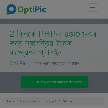
Toggle
navigatio
2 ক্লিকে PHP-Fusion-এর
জন্য স্বয়ংক্রিয় ইমেজ
কম্প্রেশন প্লাগইন
Opti
Pic
— সহজ এবং স্বয়ংক্রিয় সমাধান
PHP-Fusion-এর সাথে কীভাবে সংযোগ করবেন
Home
কিভাবে সঙ্গে শুরু করতে হবে
জন্য প্লাগইন PHP-Fusion