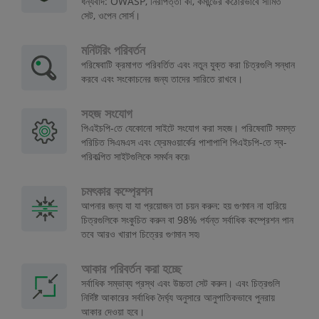
ধন্যবাদ: OWASP, নিরাপত্তা কী, কমান্ডের কঠোরভাবে সীমিত
সেট, ওপেন সোর্স।
মনিটরিং পরিবর্তন
পরিষেবাটি ক্রমাগত পরিবর্তিত এবং নতুন যুক্ত করা চিত্রগুলি সন্ধান
করবে এবং সংকোচনের জন্য তাদের সারিতে রাখবে।
সহজ সংযোগ
পিএইচপি-তে যেকোনো সাইটে সংযোগ করা সহজ। পরিষেবাটি সমস্ত
পরিচিত সিএমএস এবং ফ্রেমওয়ার্কের পাশাপাশি পিএইচপি-তে স্ব-
পরিকল্পিত সাইটগুলিকে সমর্থন করে৷
চমৎকার কম্প্রেশন
আপনার জন্য যা যা প্রয়োজন তা চয়ন করুন: হয় গুণমান না হারিয়ে
চিত্রগুলিকে সংকুচিত করুন বা 98% পর্যন্ত সর্বাধিক কম্প্রেশন পান
তবে আরও খারাপ চিত্রের গুণমান সহ৷
আকার পরিবর্তন করা হচ্ছে
সর্বাধিক সম্ভাব্য প্রস্থ এবং উচ্চতা সেট করুন। এবং চিত্রগুলি
নির্দিষ্ট আকারের সর্বাধিক দৈর্ঘ্য অনুসারে আনুপাতিকভাবে পুনরায়
আকার দেওয়া হবে।