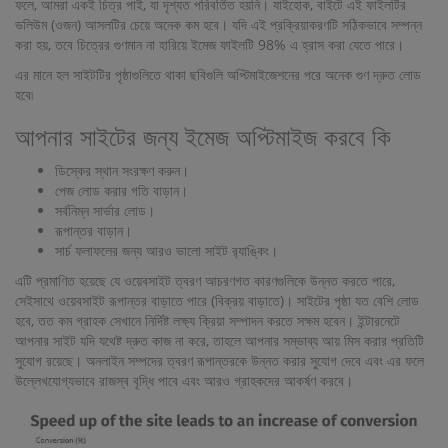
ফলে, আমরা একই চিত্র পাই, যা দৃশ্যত পরিবর্তিত হয়নি। যাইহোক, বাইটে এই ফাইলটির
ভলিউম (ওজন) আসলটির চেয়ে অনেক কম হবে। যদি এই প্রক্রিয়াকরণটি সঠিকভাবে সম্পন্ন
করা হয়, তবে চিত্রের গুণমান না হারিয়ে ইমেজ ফাইলটি 98% এ হ্রাস করা যেতে পারে।
এর মানে হল সাইটটির পৃষ্ঠাগুলিতে থাকা ছবিগুলি অপ্টিমাইজেশনের পরে অনেক গুণ দ্রুত লোড
হবে৷
আপনার সাইটের জন্য ইমেজ অপ্টিমাইজ করবে কি
ডিস্কের স্থান সংরক্ষণ করুন।
পেজ লোড করার গতি বাড়ান।
সর্বনিম্ন সার্ভার লোড।
রূপান্তর বাড়ান।
সার্চ ফলাফলের জন্য আরও ভালো সাইট র‌্যাঙ্কিং।
এটি প্রমাণিত হয়েছে যে ওয়েবসাইট ত্বরণ আচরণগত কারণগুলিকে উন্নত করতে পারে,
সেইসাথে ওয়েবসাইট রূপান্তর বাড়াতে পারে (বিক্রয় বাড়াতে)। সাইটের পৃষ্ঠা যত বেশি লোড
হবে, তত কম গ্রাহক সেখানে নির্দিষ্ট লক্ষ্য ক্রিয়া সম্পাদন করতে সক্ষম হবেন। ইন্টারনেটে
আপনার সাইট যদি যথেষ্ট দ্রুত কাজ না করে, তাহলে আপনার সম্ভাব্য আয় মিস করার প্রতিটি
সুযোগ রয়েছে। অনলাইন সম্পদের ত্বরণ রূপান্তরকে উন্নত করার সুযোগ দেবে এবং এর ফলে
উল্লেখযোগ্যভাবে রাজস্ব বৃদ্ধি পাবে এবং আরও গ্রাহকদের আকর্ষণ করবে।