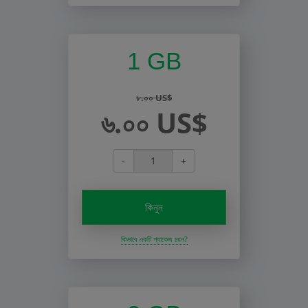
1 GB
৮.০০ US$
৬.০০ US$
-
+
কিনুন
কিভাবে একটি প্যাকেজ চয়ন?