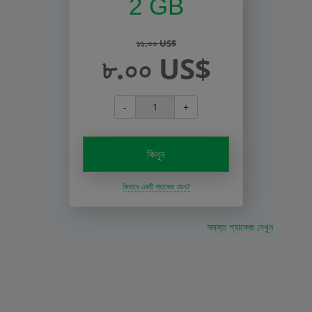
2 GB
১১.০০ US$
৮.০০ US$
-
+
কিনুন
কিভাবে একটি প্যাকেজ চয়ন?
সমস্ত প্যাকেজ দেখুন