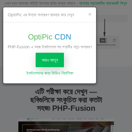
এখন যখন আপনার সাইটে আপনার ছবির সংখ্যা থাকবে -
আপনার প্রয়োজনীয় প্যাকেজটি কিনুন
এবং সাইট সেটিংসে কম্প্রেশন শুরু করুন।
×
OptiPic এর উন্নত সংস্করণ ব্যবহার করে দেখুন
OptiPic
CDN
PHP-Fusion এ সহজ ইনস্টলেশন সহ পণ্যটির নতুন সংস্করণ
আরও জানুন
ইনস্টলেশনের জন্য ভিডিও নির্দেশিকা
এটি পরীক্ষা করে দেখুন —
ছবিগুলিকে সংকুচিত করা কতটা
সহজ৷ PHP-Fusion