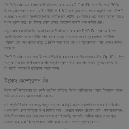
PHP-Fusion-এ ইমেজ অপ্টিমাইজেশানের জন্য একটি OptiPic প্লাগইন গড়ে 70%
ইমেজ হ্রাস প্রদান করে। এটি সাইটটিকে 1.5-2 গুণ দ্রুত লোড করার অনুমতি দেয়। PHP-
Fusion-এ ছবির অপ্টিমাইজেশনের সর্বোচ্চ মান 90% এ পৌঁছায়। এটি সার্ভার ডিস্কে আরও
স্থান প্রদান করে এবং ডিস্ক কোটা কেনার প্রয়োজন ছাড়াই খরচ কমিয়ে দেয়।
নতুন যোগ করা ছবিগুলির স্বয়ংক্রিয় অপ্টিমাইজেশনের কারণে PHP-Fusion-এ ইমেজ
অপ্টিমাইজেশান ওয়েবসাইটটি কাজ করার সমস্ত সময় কাজ করে। প্রকৃতপক্ষে অপটিপিক
পরিষেবা সেট আপ করতে মাত্র 2 মিনিট সময় লাগে এবং এর ক্রিয়াকলাপে আর কোনও জড়িত
থাকে না৷
PHP-Fusion-এর জন্য ইমেজ অপ্টিমাইজ করার কোনো সীমাবদ্ধতা নেই। OptiPic বিপুল
সংখ্যক ইমেজের সাথে চমৎকার পারফরম্যান্স প্রদান করে এবং পরিষেবাতে ন্যূনতম লোড সহ
গিগাবাইট ফাইলগুলি পরিচালনা করতে সক্ষম৷
ইমেজ কম্প্রেশন কি
ইমেজ অপ্টিমাইজেশান হল একটি গ্রাফিক ফাইলের বিশেষ প্রক্রিয়াকরণ যাতে ভিজ্যুয়াল মানের
ক্ষতি না করে এর আকার ছোট করা যায়।
এই পদ্ধতিটি চালানোর জন্য, প্রচুর সংখ্যক মোটামুটি জটিল অ্যালগরিদম রয়েছে। যাইহোক,
এগুলি সবই একই ভিত্তির উপর ভিত্তি করে - সেখানে সমস্ত পরিষেবা ডেটা (উদাহরণস্বরূপ,
ফাইলটি সংরক্ষণ করে এমন প্রোগ্রামের নাম ইত্যাদি) অবশ্যই গ্রাফিক ফাইল থেকে মুছে
ফেলতে হবে, এবং বিশেষ প্রোগ্রামগুলি ব্যবহার করে, মার্জ / মসৃণ অনুরূপ রং.