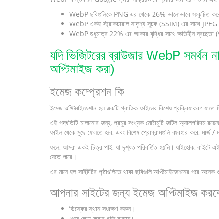
WebP ছবিগুলিকে PNG এর থেকে 26% ভালোভাবে সংকুচিত কর
WebP একই স্ট্রাকচারাল সাদৃশ্য সূচক (SSIM) এর সাথে JPEG এ
WebP শুধুমাত্র 22% এর আকার বৃদ্ধির সাথে ক্ষতিহীন স্বচ্ছতা 
যদি ভিজিটরের ব্রাউজার WebP সমর্থন না 
অপ্টিমাইজ করা)
ইমেজ কম্প্রেশন কি
ইমেজ অপ্টিমাইজেশান হল একটি গ্রাফিক ফাইলের বিশেষ প্রক্রিয়াকরণ যাতে ভ
এই পদ্ধতিটি চালানোর জন্য, প্রচুর সংখ্যক মোটামুটি জটিল অ্যালগরিদম রয়
ফাইল থেকে মুছে ফেলতে হবে, এবং বিশেষ প্রোগ্রামগুলি ব্যবহার করে, মার্জ / ম
ফলে, আমরা একই চিত্র পাই, যা দৃশ্যত পরিবর্তিত হয়নি। যাইহোক, বাইটে এ
যেতে পারে।
এর মানে হল সাইটটির পৃষ্ঠাগুলিতে থাকা ছবিগুলি অপ্টিমাইজেশনের পরে অনেক গ
আপনার সাইটের জন্য ইমেজ অপ্টিমাইজ করব
ডিস্কের স্থান সংরক্ষণ করুন।
পেজ লোড করার গতি বাড়ান।