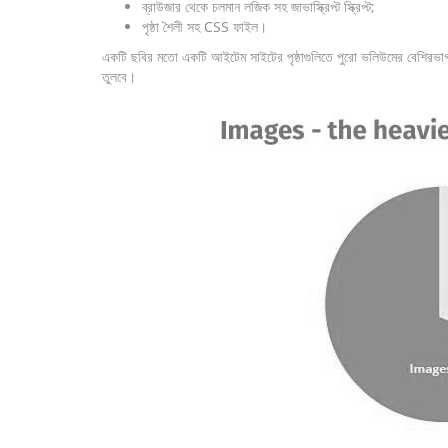
ব্রাউজার থেকে চলমান লজিক সহ জাভাস্ক্রিপ্ট স্ক্রিপ্ট;
পৃষ্ঠা শৈলী সহ CSS ফাইল।
একটি ছবির মতো একটি আইটেম সাইটের পৃষ্ঠাগুলিতে পুরো ভলিউমের বেশিরভাগ 
তুলবে।