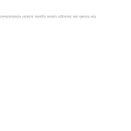
হে উল্লেখযোগ্যভাবে যেকোনো অনলাইন সংস্থান ডাউনলোড করা দ্রুততর করে