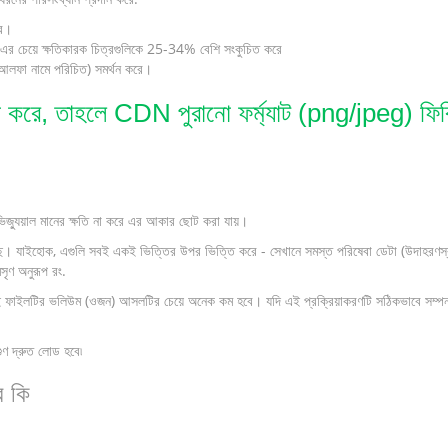
ে।
র চেয়ে ক্ষতিকারক চিত্রগুলিকে 25-34% বেশি সংকুচিত করে
(আলফা নামে পরিচিত) সমর্থন করে।
করে, তাহলে CDN পুরানো ফর্ম্যাট (png/jpeg) ফিরিয়
িজ্যুয়াল মানের ক্ষতি না করে এর আকার ছোট করা যায়।
েছে। যাইহোক, এগুলি সবই একই ভিত্তির উপর ভিত্তি করে - সেখানে সমস্ত পরিষেবা ডেটা (উদাহরণস্ব
সৃণ অনুরূপ রং.
ই ফাইলটির ভলিউম (ওজন) আসলটির চেয়ে অনেক কম হবে। যদি এই প্রক্রিয়াকরণটি সঠিকভাবে সম্পন্ন
ুণ দ্রুত লোড হবে৷
ে কি