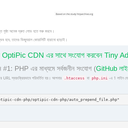
ত পৃষ্ঠা অনেক দ্রুত লোড হতে শুরু করবে।
হবে, তাদের ভিজ্যুয়াল কোয়ালিটি হারানো ছাড়াই।
ে OptiPic CDN এর সাথে সংযোগ করবেন Tiny 
 #1: PHP এর মাধ্যমে সর্বজনীন সংযোগ (
GitHub লাইব
র URL স্বয়ংক্রিয়ভাবে পরিবর্তিত হয়। আপনার
বা
-এ 1 লাইন যো
.htaccess
php.ini