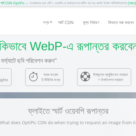
স্মার্ট CDN OptiPic
— সংকোচনের চেয়ে বেশি। ওয়েবপি-তে রূপান্তর সহ জটিল অন-দ্য-ফ্লাই ইমেজ অপ্টিমাইজেশান
[আরও]
পণ্য
স্মার্ট CDN
মূল্য নির্ধারণ
কিভাবে শুরু করবেন
কিভাবে WebP-এ রূপান্তর করবে
ফর্ম্যাটে ছবি পরিবেশন করুন"
সহজ সংযোগ
বিনামূল্যে প্রযুক্তিগত সহায়তা
ights
5 মিনিটের মধ্যে
+ ইনস্টলেশন সহায়তা
ফ্লাইতে স্মার্ট ওয়েবপি রূপান্তর
What does OptiPic CDN do when trying to request an image from it