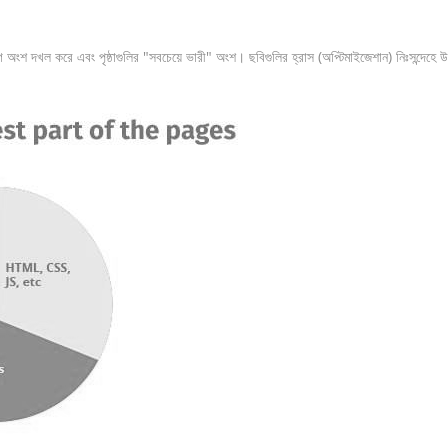
অংশ দখল করে এবং পৃষ্ঠাগুলির "সবচেয়ে ভারী" অংশ। ছবিগুলির হ্রাস (অপ্টিমাইজেশান) নিঃসন্দে