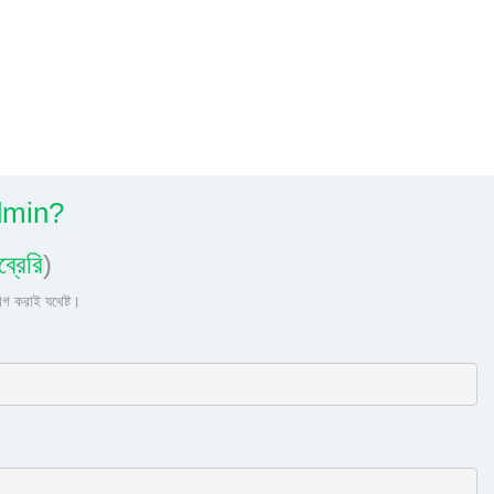
Admin?
্রেরি
)
গ করাই যথেষ্ট।