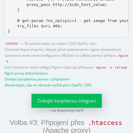
        proxy_pass http://$cdn_host_value;

    }

    # get-param ?no_optipic=1 - get image from your h
    try_files $uri 404;

}
— ID vašeho webu ve vašem CDN OptiPic účtu
XXXXXX
Důrazně doporučujeme, abyste před restartováním nginx zkontrolovali
správnost nové verze konfigurace. Můžete to udělat pomocí příkazu
nginx
.
-t
Soft reload (re-read configs) Nginx může být příkazem
nginx -s reload
Nginx proxy dokumentace
Získejte bezplatnou pomoc s připojením
Zkontrolujte, zda se obrázek načítá přes OptiPic CDN
Získejte bezplatnou integraci
i na bezplatný tarif
Volba #3: Připojení přes
.htaccess
(Apache proxy)