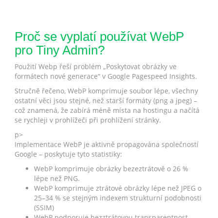
Proč se vyplatí používat WebP
pro Tiny Admin?
Použití Webp řeší problém „Poskytovat obrázky ve
formátech nové generace“ v Google Pagespeed Insights.
Stručně řečeno, WebP komprimuje soubor lépe, všechny
ostatní věci jsou stejné, než starší formáty (png a jpeg) –
což znamená, že zabírá méně místa na hostingu a načítá
se rychleji v prohlížeči při prohlížení stránky.
p>
Implementace WebP je aktivně propagována společností
Google – poskytuje tyto statistiky:
WebP komprimuje obrázky bezeztrátově o 26 %
lépe než PNG.
WebP komprimuje ztrátové obrázky lépe než JPEG o
25–34 % se stejným indexem strukturní podobnosti
(SSIM)
WebP podporuje bezztrátovou transparentnost