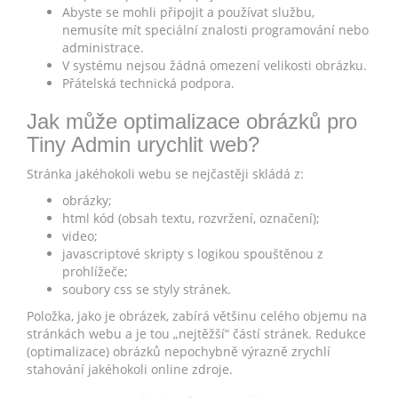
Abyste se mohli připojit a používat službu,
nemusíte mít speciální znalosti programování nebo
administrace.
V systému nejsou žádná omezení velikosti obrázku.
Přátelská technická podpora.
Jak může optimalizace obrázků pro
Tiny Admin urychlit web?
Stránka jakéhokoli webu se nejčastěji skládá z:
obrázky;
html kód (obsah textu, rozvržení, označení);
video;
javascriptové skripty s logikou spouštěnou z
prohlížeče;
soubory css se styly stránek.
Položka, jako je obrázek, zabírá většinu celého objemu na
stránkách webu a je tou „nejtěžší“ částí stránek. Redukce
(optimalizace) obrázků nepochybně výrazně zrychlí
stahování jakéhokoli online zdroje.