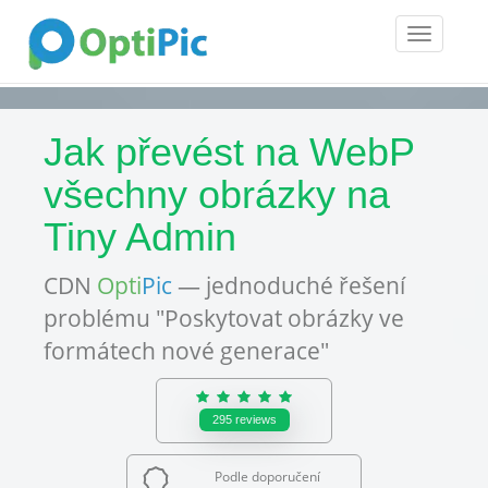
Toggle
navigatio
Jak převést na WebP
všechny obrázky na
Tiny Admin
CDN
Opti
Pic
— jednoduché řešení
problému "Poskytovat obrázky ve
formátech nové generace"
295
reviews
Podle doporučení