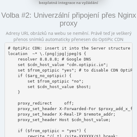
bezplatná integrace na vyžádání
Volba #2: Univerzální připojení přes Nginx
proxy
Adresy URL obrázků na webu se nemění. Právě teď je veškerý
přenos snímků automaticky přenesen do OptiPic CDN
# OptiPic CDN: insert it into the Server structure

location  ~* \.(png|jpg|jpeg)$ {

    resolver 8.8.8.8; # Google DNS

    set $cdn_host_value "cdn.optipic.io";

    set $from_optipic "yes"; # to disable CDN OptiPic
    if ($arg_no_optipic) {

        set $from_optipic "no";

        set $cdn_host_value $host;

    }

    proxy_redirect     off;

    proxy_set_header X-Forwarded-For $proxy_add_x_for
    proxy_set_header X-Real-IP $remote_addr;

    proxy_set_header Host $cdn_host_value;

    if ($from_optipic = "yes") {

        rewrite ^/(.*) /site-XXXXXX/$1 break;
