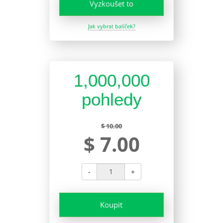
Vyzkoušet to
Jak vybrat balíček?
1,000,000
pohledy
$ 10.00
$ 7.00
-
+
Koupit