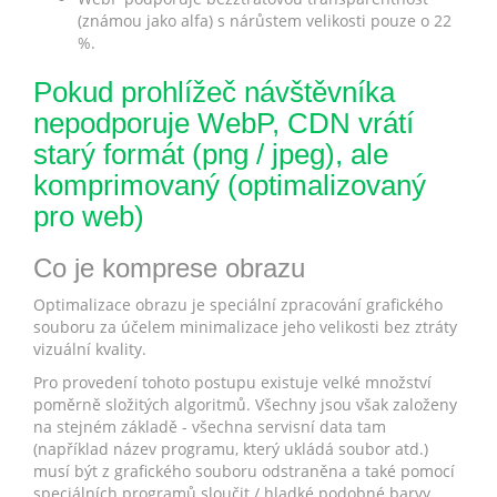
(známou jako alfa) s nárůstem velikosti pouze o 22
%.
Pokud prohlížeč návštěvníka
nepodporuje WebP, CDN vrátí
starý formát (png / jpeg), ale
komprimovaný (optimalizovaný
pro web)
Co je komprese obrazu
Optimalizace obrazu je speciální zpracování grafického
souboru za účelem minimalizace jeho velikosti bez ztráty
vizuální kvality.
Pro provedení tohoto postupu existuje velké množství
poměrně složitých algoritmů. Všechny jsou však založeny
na stejném základě - všechna servisní data tam
(například název programu, který ukládá soubor atd.)
musí být z grafického souboru odstraněna a také pomocí
speciálních programů sloučit / hladké podobné barvy.