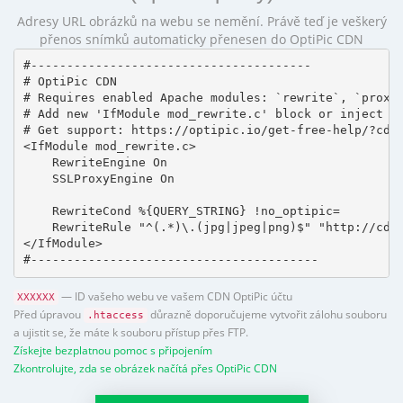
Adresy URL obrázků na webu se nemění. Právě teď je veškerý
přenos snímků automaticky přenesen do OptiPic CDN
#---------------------------------------

# OptiPic CDN 

# Requires enabled Apache modules: `rewrite`, `proxy_
# Add new 'IfModule mod_rewrite.c' block or inject in
# Get support: https://optipic.io/get-free-help/?cdn=
<IfModule mod_rewrite.c>

    RewriteEngine On

    SSLProxyEngine On

    RewriteCond %{QUERY_STRING} !no_optipic=

    RewriteRule "^(.*)\.(jpg|jpeg|png)$" "http://cdn.
</IfModule>

#----------------------------------------
— ID vašeho webu ve vašem CDN OptiPic účtu
XXXXXX
Před úpravou
důrazně doporučujeme vytvořit zálohu souboru
.htaccess
a ujistit se, že máte k souboru přístup přes FTP.
Získejte bezplatnou pomoc s připojením
Zkontrolujte, zda se obrázek načítá přes OptiPic CDN