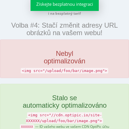
Získejte bezplatnou integraci
i na bezplatný tarif
Volba #4: Stačí změnit adresy URL
obrázků na vašem webu!
Nebyl
optimalizován
<img src="/upload/foo/bar/image.png">
Stalo se
automaticky optimalizováno
<img src="//cdn.optipic.io/site-
XXXXXX/upload/foo/bar/image.png">
— ID vašeho webu ve vašem CDN OptiPic účtu
XXXXXX