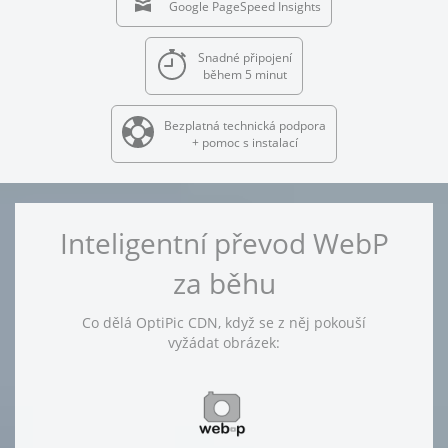
Google PageSpeed Insights
Snadné připojení
během 5 minut
Bezplatná technická podpora
+ pomoc s instalací
Inteligentní převod WebP
za běhu
Co dělá OptiPic CDN, když se z něj pokouší
vyžádat obrázek: