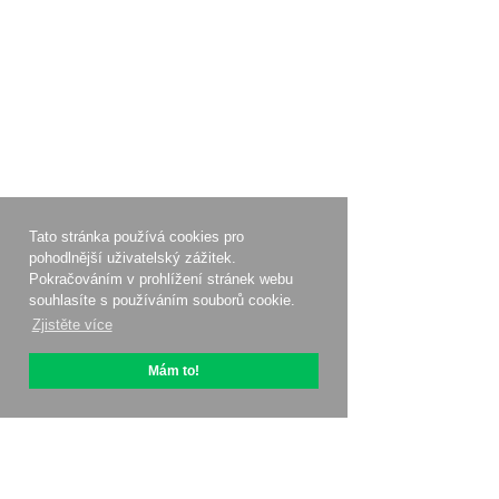
Tato stránka používá cookies pro
pohodlnější uživatelský zážitek.
Pokračováním v prohlížení stránek webu
souhlasíte s používáním souborů cookie.
Zjistěte více
Mám to!