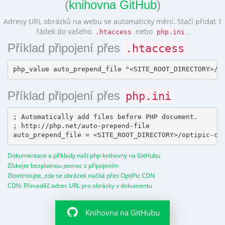
(
knihovna GitHub
)
Adresy URL obrázků na webu se automaticky mění. Stačí přidat 1
řádek do vašeho
nebo
.
.htaccess
php.ini
Příklad připojení přes
.htaccess
Příklad připojení přes
php.ini
; Automatically add files before PHP document.

; http://php.net/auto-prepend-file

Dokumentace a příklady naší php-knihovny na GitHubu
Získejte bezplatnou pomoc s připojením
Zkontrolujte, zda se obrázek načítá přes OptiPic CDN
CDN: Převaděč adres URL pro obrázky v dokumentu
Knihovna na GitHubu