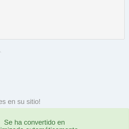
.
 en su sitio!
Se ha convertido en