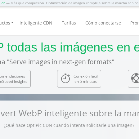
iPic
— Más que compresión. Optimización de imagen compleja sobre la marcha con co
uctos
Inteligente CDN
Tarifas
Cómo conectarse
Pro
 todas las imágenes en e
a "Serve images in next-gen formats"
comendaciones
Conexión fácil
eSpeed Insights
en 5 minutos
vert WebP inteligente sobre la ma
¿Qué hace OptiPic CDN cuando intenta solicitarle una imagen?: