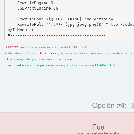
    RewriteEngine On

    SSLProxyEngine On

    RewriteCond %{QUERY_STRING} !no_optipic=

    RewriteRule "^(.*)\.(jpg|jpeg|png)$" "http://cdn.
</IfModule>

#----------------------------------------
— ID de su sitio en su cuenta CDN OptiPic
XXXXXX
Antes de modificar
, le recomendamos encarecidamente que haga 
.htaccess
Obtenga ayuda gratuita para conectarse
Compruebe si la imagen se está cargando a través de OptiPic CDN
Opción #4: ¡
Fue