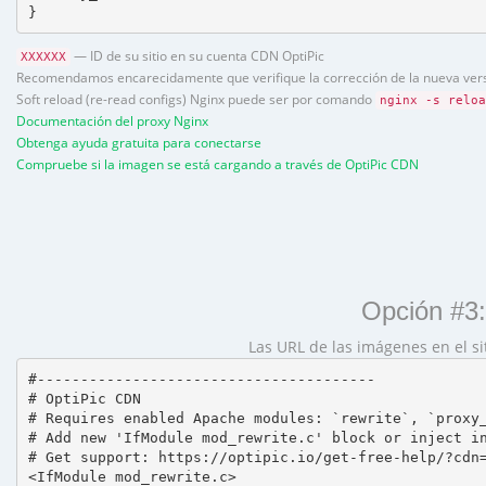
}
— ID de su sitio en su cuenta CDN OptiPic
XXXXXX
Recomendamos encarecidamente que verifique la corrección de la nueva versi
Soft reload (re-read configs) Nginx puede ser por comando
nginx -s reloa
Documentación del proxy Nginx
Obtenga ayuda gratuita para conectarse
Compruebe si la imagen se está cargando a través de OptiPic CDN
Opción #3:
Las URL de las imágenes en el s
#---------------------------------------

# OptiPic CDN 

# Requires enabled Apache modules: `rewrite`, `proxy_
# Add new 'IfModule mod_rewrite.c' block or inject in
# Get support: https://optipic.io/get-free-help/?cdn=
<IfModule mod_rewrite.c>
