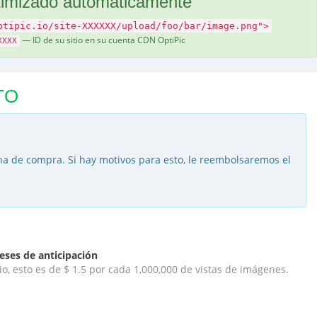
timizado automáticamente
ptipic.io/site-XXXXXX/upload/foo/bar/image.png">
— ID de su sitio en su cuenta CDN OptiPic
XXXX
TO
cha de compra. Si hay motivos para esto, le reembolsaremos el
eses de anticipación
io, esto es de $ 1.5 por cada 1,000,000 de vistas de imágenes.