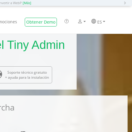
N
nvertir a WebP
[Más]
mociones
Obtener Demo
ES
l Tiny Admin
Soporte técnico gratuito
+ ayuda para la instalación
rcha