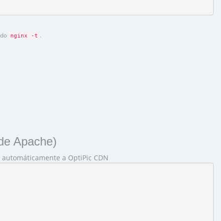
ndo
.
nginx -t
de Apache)
sa automáticamente a OptiPic CDN