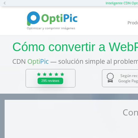
Previous
Inteligente CDN Opt
Prod
Optimizar y comprimir imágenes
Cómo convertir a WebP
CDN
Opti
Pic
— solución simple al problem
Según re
Google Pag
295
reviews
Con