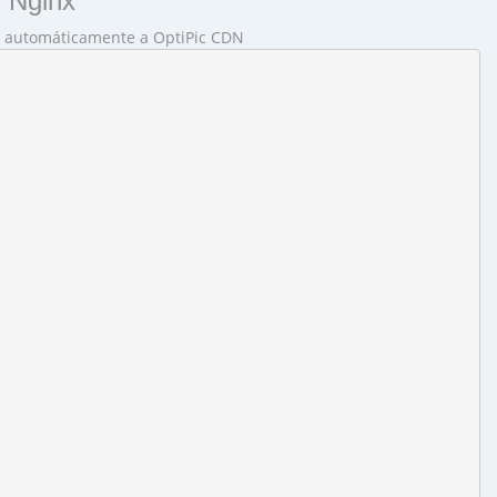
y Nginx
sa automáticamente a OptiPic CDN