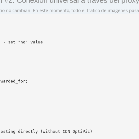
 #2: Conexión universal a través del prox
itio no cambian. En este momento, todo el tráfico de imágenes pa
 - set "no" value

warded_for;

osting directly (without CDN OptiPic)
