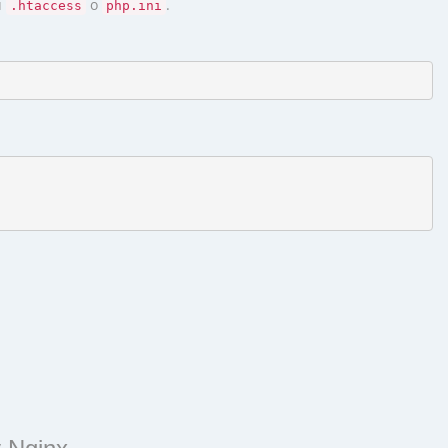
u
o
.
.htaccess
php.ini