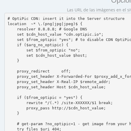
Opción
Las URL de las imágenes en el s
# OptiPic CDN: insert it into the Server structure

location  ~* \.(png|jpg|jpeg)$ {

    resolver 8.8.8.8; # Google DNS

    set $cdn_host_value "cdn.optipic.io";

    set $from_optipic "yes"; # to disable CDN OptiPic
    if ($arg_no_optipic) {

        set $from_optipic "no";

        set $cdn_host_value $host;

    }

    proxy_redirect     off;

    proxy_set_header X-Forwarded-For $proxy_add_x_for
    proxy_set_header X-Real-IP $remote_addr;

    proxy_set_header Host $cdn_host_value;

    if ($from_optipic = "yes") {

        rewrite ^/(.*) /site-XXXXXX/$1 break;

        proxy_pass http://$cdn_host_value;

    }

    # get-param ?no_optipic=1 - get image from your h
    try_files $uri 404;
