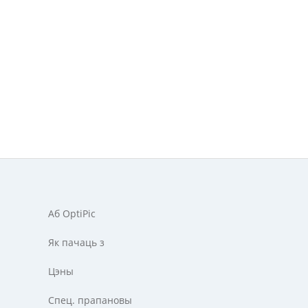
Аб OptiPic
Як пачаць з
Цэны
Спец. прапановы