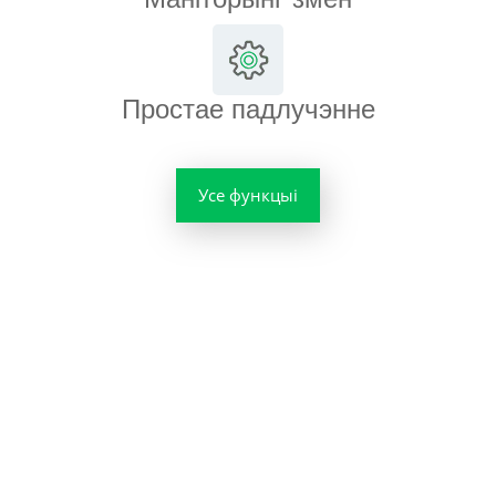
Простае падлучэнне
Усе функцыі