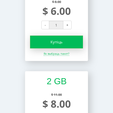
$ 8.00
$ 6.00
-
+
Купіць
Як выбраць пакет?
2 GB
$ 11.00
$ 8.00