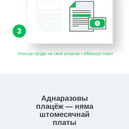
3
Унясіце сродкі на свой рахунак і абярыце пакет
Аднаразовы
плацёж — няма
штомесячнай
платы