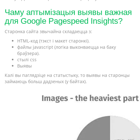
Чаму аптымізацыя выявы важная
для Google Pagespeed Insights?
Старонка сайта звычайна складаецца з:
HTML-код (тэкст і макет старонкі).
файлы javascript (логіка выконваецца на баку
браўзера).
стылі css
Выявы
Калі вы паглядзіце на статыстыку, то выявы на старонцы
займаюць больш дадзеных (у байтах).