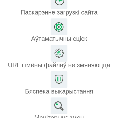
Паскарэнне загрузкі сайта
Аўтаматычны сціск
URL і імёны файлаў не змяняюцца
Бяспека выкарыстання
Маніторынг змен