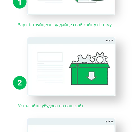
1
Зарэгіструйцеся і дадайце свой сайт у сістэму
2
Усталюйце убудова на ваш сайт