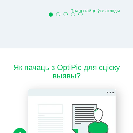
Прачытайце ўсе агляды
Як пачаць з OptiPic для сціску
выявы?