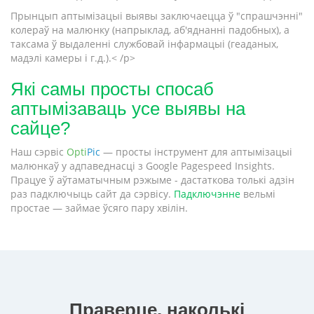
Прынцып аптымізацыі выявы заключаецца ў "спрашчэнні"
колераў на малюнку (напрыклад, аб'яднанні падобных), а
таксама ў выдаленні службовай інфармацыі (геаданых,
мадэлі камеры і г.д.).< /p>
Які самы просты спосаб
аптымізаваць усе выявы на
сайце?
Наш сэрвіс
Opti
Pic
— просты інструмент для аптымізацыі
малюнкаў у адпаведнасці з Google Pagespeed Insights.
Працуе ў аўтаматычным рэжыме - дастаткова толькі адзін
раз падключыць сайт да сэрвісу.
Падключэнне
вельмі
простае — займае ўсяго пару хвілін.
Праверце, наколькі