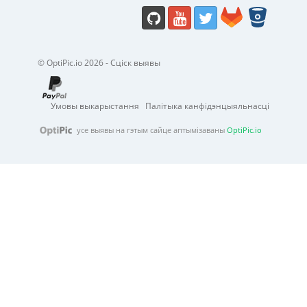
© OptiPic.io 2026 - Сціск выявы
Умовы выкарыстання
Палітыка канфідэнцыяльнасці
усе выявы на гэтым сайце аптымізаваны
OptiPic.io