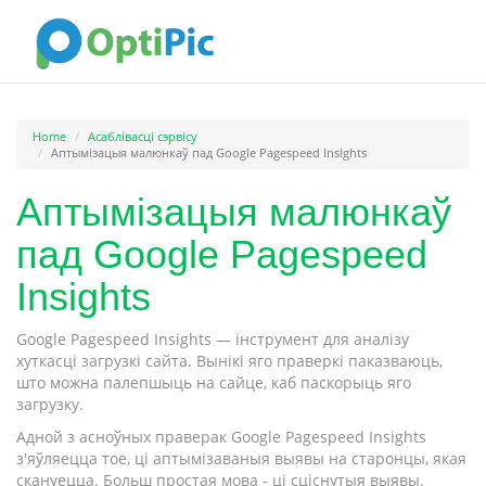
Home
Асаблівасці сэрвісу
Аптымізацыя малюнкаў пад Google Pagespeed Insights
Аптымізацыя малюнкаў
пад Google Pagespeed
Insights
Google Pagespeed Insights — інструмент для аналізу
хуткасці загрузкі сайта. Вынікі яго праверкі паказваюць,
што можна палепшыць на сайце, каб паскорыць яго
загрузку.
Адной з асноўных праверак Google Pagespeed Insights
з'яўляецца тое, ці аптымізаваныя выявы на старонцы, якая
скануецца. Больш простая мова - ці сціснутыя выявы.