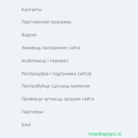
Кантакты
Партнёрская праграма
Водгукі
Замовіць паскарэнне сайта
Асаблівасці і перавагі
Распрацоўка і падтрымка сайтаў
Паспрабуйце сціснуць малюнак
Праверце хуткасць загрузкі сайта
Партнёры
Блог
help@optipic.io