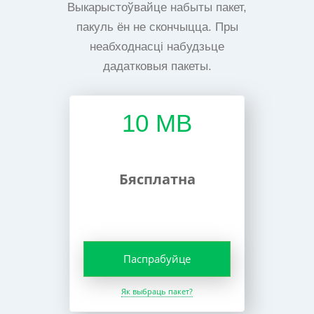
Выкарыстоўвайце набыты пакет,
пакуль ён не скончыцца. Пры
неабходнасці набудзьце
дадатковыя пакеты.
10 MB
Бясплатна
Паспрабуйце
Як выбраць пакет?