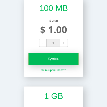
100 MB
$ 2.00
$ 1.00
-
+
Купіць
Як выбраць пакет?
1 GB