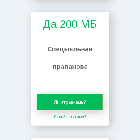
Да 200 МБ
Спецыяльная
прапанова
Як атрымаць?
Як выбраць пакет?