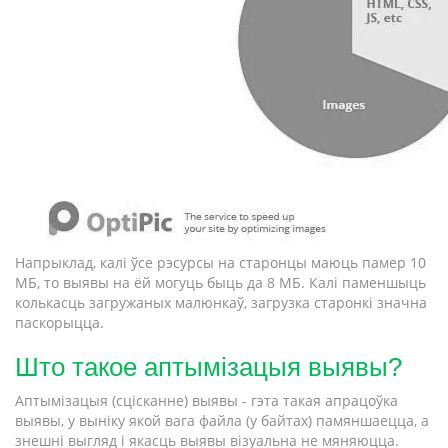
Напрыклад, калі ўсе рэсурсы на старонцы маюць памер 10
МБ, то выявы на ёй могуць быць да 8 МБ. Калі паменшыць
колькасць загружаных малюнкаў, загрузка старонкі значна
паскорыцца.
Што такое аптымізацыя выявы?
Аптымізацыя (сцісканне) выявы - гэта такая апрацоўка
выявы, у выніку якой вага файла (у байтах) памяншаецца, а
знешні выгляд і якасць выявы візуальна не мяняюцца.