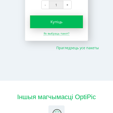
-
+
Купіць
Як выбраць пакет?
Прагледзець усе пакеты
Іншыя магчымасці OptiPic