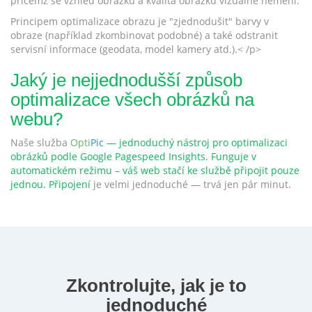
přičemž se vzhled obrázku a kvalita obrázku vizuálně nemění.
Principem optimalizace obrazu je "zjednodušit" barvy v
obraze (například zkombinovat podobné) a také odstranit
servisní informace (geodata, model kamery atd.).< /p>
Jaký je nejjednodušší způsob
optimalizace všech obrázků na
webu?
Naše služba
Opti
Pic
— jednoduchý nástroj pro optimalizaci
obrázků podle Google Pagespeed Insights. Funguje v
automatickém režimu – váš web stačí ke službě připojit pouze
jednou.
Připojení
je velmi jednoduché — trvá jen pár minut.
Zkontrolujte, jak je to
jednoduché