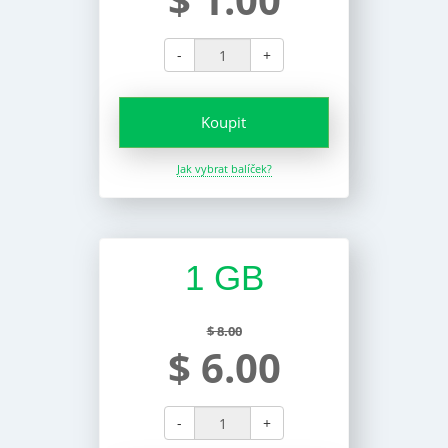
-
+
Koupit
Jak vybrat balíček?
1 GB
$ 8.00
$ 6.00
-
+