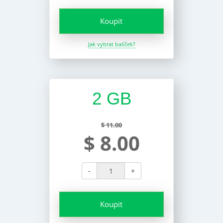
Koupit
Jak vybrat balíček?
2 GB
$ 11.00
$ 8.00
-
+
Koupit