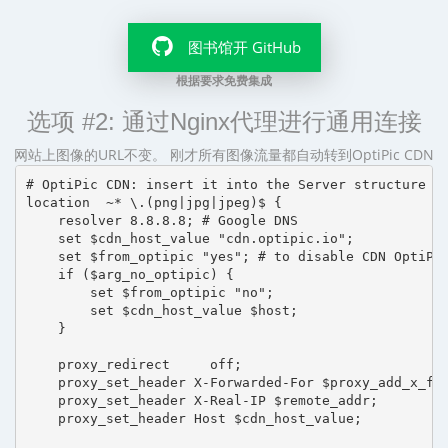
图书馆开 GitHub
根据要求免费集成
选项 #2: 通过Nginx代理进行通用连接
网站上图像的URL不变。 刚才所有图像流量都自动转到OptiPic CDN
# OptiPic CDN: insert it into the Server structure

location  ~* \.(png|jpg|jpeg)$ {

    resolver 8.8.8.8; # Google DNS

    set $cdn_host_value "cdn.optipic.io";

    set $from_optipic "yes"; # to disable CDN OptiPic
    if ($arg_no_optipic) {

        set $from_optipic "no";

        set $cdn_host_value $host;

    }

    proxy_redirect     off;

    proxy_set_header X-Forwarded-For $proxy_add_x_for
    proxy_set_header X-Real-IP $remote_addr;

    proxy_set_header Host $cdn_host_value;
