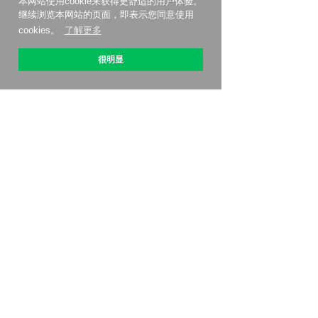
本网站使用cookie来获得更舒适的用户体验。
继续浏览本网站的页面，即表示您同意使用
cookies。
了解更多
很明显
关于 OptiPic
如何开始
关税
联系我们
联盟计划
评测