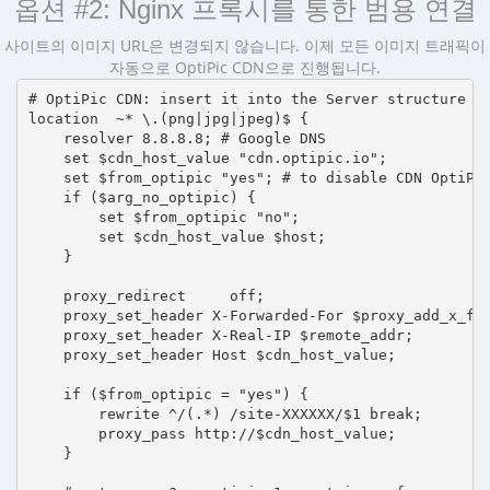
옵션 #2: Nginx 프록시를 통한 범용 연결
사이트의 이미지 URL은 변경되지 않습니다. 이제 모든 이미지 트래픽이
자동으로 OptiPic CDN으로 진행됩니다.
# OptiPic CDN: insert it into the Server structure

location  ~* \.(png|jpg|jpeg)$ {

    resolver 8.8.8.8; # Google DNS

    set $cdn_host_value "cdn.optipic.io";

    set $from_optipic "yes"; # to disable CDN OptiPic
    if ($arg_no_optipic) {

        set $from_optipic "no";

        set $cdn_host_value $host;

    }

    proxy_redirect     off;

    proxy_set_header X-Forwarded-For $proxy_add_x_for
    proxy_set_header X-Real-IP $remote_addr;

    proxy_set_header Host $cdn_host_value;

    if ($from_optipic = "yes") {

        rewrite ^/(.*) /site-XXXXXX/$1 break;

        proxy_pass http://$cdn_host_value;

    }
