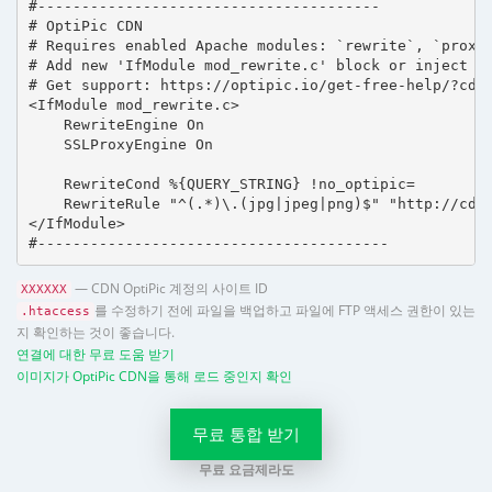
#---------------------------------------

# OptiPic CDN 

# Requires enabled Apache modules: `rewrite`, `proxy_
# Add new 'IfModule mod_rewrite.c' block or inject in
# Get support: https://optipic.io/get-free-help/?cdn=
<IfModule mod_rewrite.c>

    RewriteEngine On

    SSLProxyEngine On

    RewriteCond %{QUERY_STRING} !no_optipic=

    RewriteRule "^(.*)\.(jpg|jpeg|png)$" "http://cdn.
</IfModule>

#----------------------------------------
— CDN OptiPic 계정의 사이트 ID
XXXXXX
를 수정하기 전에 파일을 백업하고 파일에 FTP 액세스 권한이 있는
.htaccess
지 확인하는 것이 좋습니다.
연결에 대한 무료 도움 받기
이미지가 OptiPic CDN을 통해 로드 중인지 확인
무료 통합 받기
무료 요금제라도