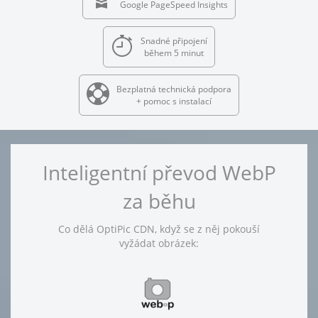
Google PageSpeed Insights
Snadné připojení
během 5 minut
Bezplatná technická podpora
+ pomoc s instalací
Inteligentní převod WebP
za běhu
Co dělá OptiPic CDN, když se z něj pokouší
vyžádat obrázek: