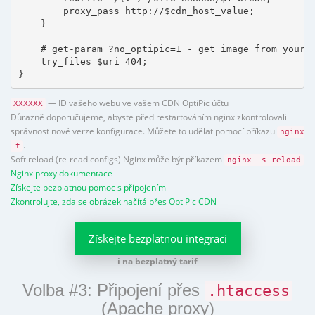
        proxy_pass http://$cdn_host_value;

    }

    # get-param ?no_optipic=1 - get image from your h
    try_files $uri 404;

}
— ID vašeho webu ve vašem CDN OptiPic účtu
XXXXXX
Důrazně doporučujeme, abyste před restartováním nginx zkontrolovali
správnost nové verze konfigurace. Můžete to udělat pomocí příkazu
nginx
.
-t
Soft reload (re-read configs) Nginx může být příkazem
nginx -s reload
Nginx proxy dokumentace
Získejte bezplatnou pomoc s připojením
Zkontrolujte, zda se obrázek načítá přes OptiPic CDN
Získejte bezplatnou integraci
i na bezplatný tarif
Volba #3: Připojení přes
.htaccess
(Apache proxy)