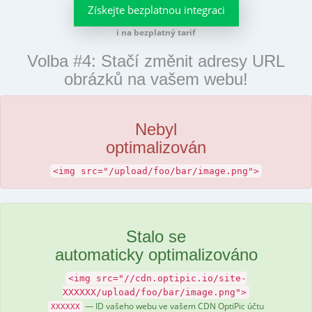
Získejte bezplatnou integraci
i na bezplatný tarif
Volba #4: Stačí změnit adresy URL
obrázků na vašem webu!
Nebyl
optimalizován
<img src="/upload/foo/bar/image.png">
Stalo se
automaticky optimalizováno
<img src="//cdn.optipic.io/site-
XXXXXX/upload/foo/bar/image.png">
— ID vašeho webu ve vašem CDN OptiPic účtu
XXXXXX