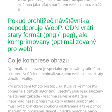
(známou jako alfa) s nárůstem velikosti pouze o 22
%.
Pokud prohlížeč návštěvníka
nepodporuje WebP, CDN vrátí
starý formát (png / jpeg), ale
komprimovaný (optimalizovaný
pro web)
Co je komprese obrazu
Optimalizace obrazu je speciální zpracování grafického
souboru za účelem minimalizace jeho velikosti bez ztráty
vizuální kvality.
Pro provedení tohoto postupu existuje velké množství
poměrně složitých algoritmů. Všechny jsou však založeny
na stejném základě - všechna servisní data tam
(například název programu, který ukládá soubor atd.)
musí být z grafického souboru odstraněna a také pomocí
speciálních programů sloučit / hladké podobné barvy.