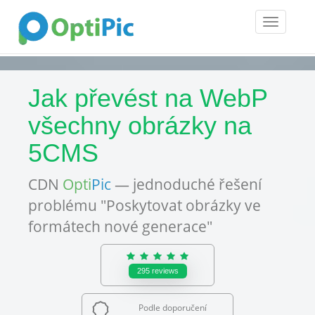
Toggle
navigatio
Jak převést na WebP
všechny obrázky na
5CMS
CDN
Opti
Pic
— jednoduché řešení
problému "Poskytovat obrázky ve
formátech nové generace"
295
reviews
Podle doporučení