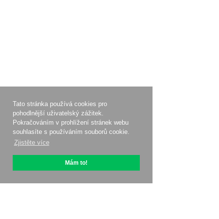
Tato stránka používá cookies pro
pohodlnější uživatelský zážitek.
Pokračováním v prohlížení stránek webu
souhlasíte s používáním souborů cookie.
Zjistěte více
Mám to!