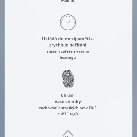
mobilu
Ukládá do mezipaměti a
zrychluje načítání
snížení zátěže z vašeho
hostingu
Chrání
vaše snímky
zachování autorských práv EXIF
a IPTC tagů