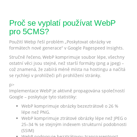
Proč se vyplatí používat WebP
pro 5CMS?
Použití Webp řeší problém „Poskytovat obrázky ve
formátech nové generace“ v Google Pagespeed Insights.
Stručně řečeno, WebP komprimuje soubor lépe, všechny
ostatní věci jsou stejné, než starší formáty (png a jpeg) –
což znamená, že zabírá méně místa na hostingu a načítá
se rychleji v prohlížeči při prohlížení stránky.
p>
Implementace WebP je aktivně propagována společností
Google – poskytuje tyto statistiky:
WebP komprimuje obrázky bezeztrátově o 26 %
lépe než PNG.
WebP komprimuje ztrátové obrázky lépe než JPEG o
25–34 % se stejným indexem strukturní podobnosti
(SSIM)
WebP podporuje bezztrátovou transparentnost