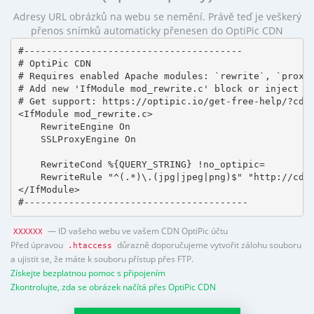
Adresy URL obrázků na webu se nemění. Právě teď je veškerý
přenos snímků automaticky přenesen do OptiPic CDN
#---------------------------------------

# OptiPic CDN 

# Requires enabled Apache modules: `rewrite`, `proxy_
# Add new 'IfModule mod_rewrite.c' block or inject in
# Get support: https://optipic.io/get-free-help/?cdn=
<IfModule mod_rewrite.c>

    RewriteEngine On

    SSLProxyEngine On

    RewriteCond %{QUERY_STRING} !no_optipic=

    RewriteRule "^(.*)\.(jpg|jpeg|png)$" "http://cdn.
</IfModule>

#----------------------------------------
— ID vašeho webu ve vašem CDN OptiPic účtu
XXXXXX
Před úpravou
důrazně doporučujeme vytvořit zálohu souboru
.htaccess
a ujistit se, že máte k souboru přístup přes FTP.
Získejte bezplatnou pomoc s připojením
Zkontrolujte, zda se obrázek načítá přes OptiPic CDN