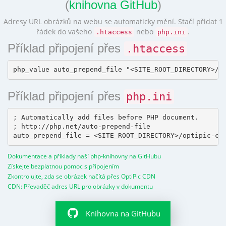
(
knihovna GitHub
)
Adresy URL obrázků na webu se automaticky mění. Stačí přidat 1
řádek do vašeho
nebo
.
.htaccess
php.ini
Příklad připojení přes
.htaccess
Příklad připojení přes
php.ini
; Automatically add files before PHP document.

; http://php.net/auto-prepend-file

Dokumentace a příklady naší php-knihovny na GitHubu
Získejte bezplatnou pomoc s připojením
Zkontrolujte, zda se obrázek načítá přes OptiPic CDN
CDN: Převaděč adres URL pro obrázky v dokumentu
Knihovna na GitHubu