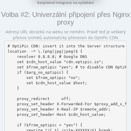
bezplatná integrace na vyžádání
Volba #2: Univerzální připojení přes Nginx
proxy
Adresy URL obrázků na webu se nemění. Právě teď je veškerý
přenos snímků automaticky přenesen do OptiPic CDN
# OptiPic CDN: insert it into the Server structure

location  ~* \.(png|jpg|jpeg)$ {

    resolver 8.8.8.8; # Google DNS

    set $cdn_host_value "cdn.optipic.io";

    set $from_optipic "yes"; # to disable CDN OptiPic
    if ($arg_no_optipic) {

        set $from_optipic "no";

        set $cdn_host_value $host;

    }

    proxy_redirect     off;

    proxy_set_header X-Forwarded-For $proxy_add_x_for
    proxy_set_header X-Real-IP $remote_addr;

    proxy_set_header Host $cdn_host_value;

    if ($from_optipic = "yes") {

        rewrite ^/(.*) /site-XXXXXX/$1 break;
