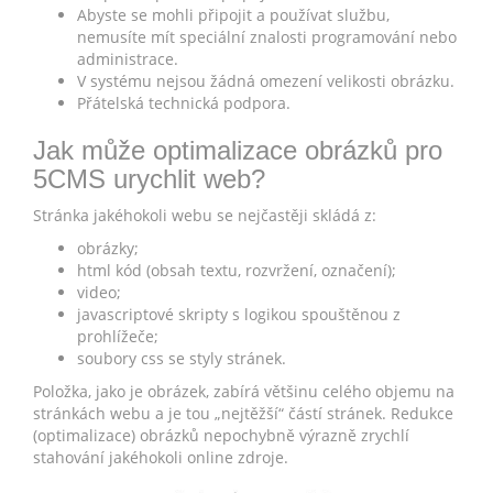
Abyste se mohli připojit a používat službu,
nemusíte mít speciální znalosti programování nebo
administrace.
V systému nejsou žádná omezení velikosti obrázku.
Přátelská technická podpora.
Jak může optimalizace obrázků pro
5CMS urychlit web?
Stránka jakéhokoli webu se nejčastěji skládá z:
obrázky;
html kód (obsah textu, rozvržení, označení);
video;
javascriptové skripty s logikou spouštěnou z
prohlížeče;
soubory css se styly stránek.
Položka, jako je obrázek, zabírá většinu celého objemu na
stránkách webu a je tou „nejtěžší“ částí stránek. Redukce
(optimalizace) obrázků nepochybně výrazně zrychlí
stahování jakéhokoli online zdroje.