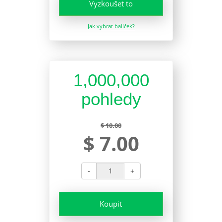
Vyzkoušet to
Jak vybrat balíček?
1,000,000
pohledy
$ 10.00
$ 7.00
-
+
Koupit