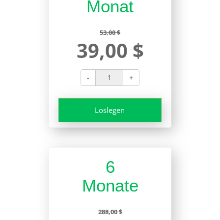
Monat
53,00 $
39,00 $
-
+
Loslegen
6
Monate
288,00 $