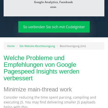
Google Analytics, Facebook
usw.
So verbinden Sie sich mit CodeIgniter
Home
Die Website-Beschleunigung
Beschleunigung {cm}
Welche Probleme und
Empfehlungen von Google
Pagespeed Insights werden
verbessert
Minimize main-thread work
Consider reducing the time spent parsing, compiling and
executing JS. You may find delivering smaller JS payloads
helps with this.