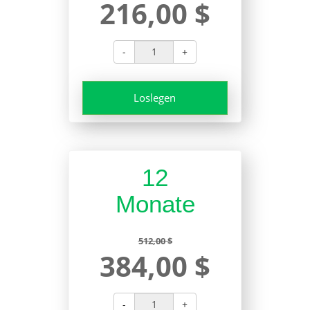
216,00 $
-
+
Loslegen
12
Monate
512,00 $
384,00 $
-
+