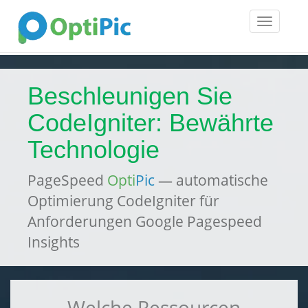
Toggle
navigatio
Beschleunigen Sie
CodeIgniter: Bewährte
Technologie
PageSpeed
Opti
Pic
— automatische
Optimierung CodeIgniter für
Anforderungen Google Pagespeed
Insights
Welche Ressourcen