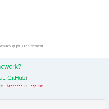
r beaucoup plus rapidement.
mework?
que GitHub
)
tre
ou
.
.htaccess
php.ini