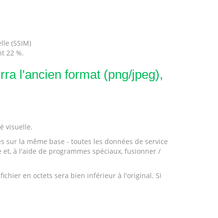
lle (SSIM)
t 22 %.
ra l'ancien format (png/jpeg),
é visuelle.
és sur la même base - toutes les données de service
 et, à l'aide de programmes spéciaux, fusionner /
ier en octets sera bien inférieur à l'original. Si