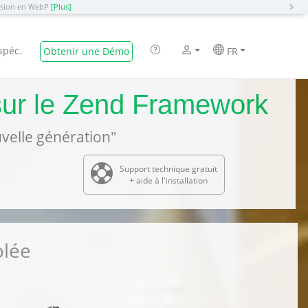
N
ersion en WebP
[Plus]
spéc.
Obtenir une Démo
FR
sur le Zend Framework
velle génération"
Support technique gratuit
+ aide à l'installation
olée