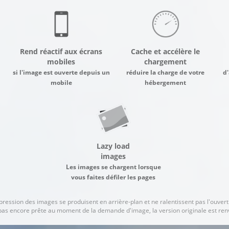
Rend réactif aux écrans
Cache et accélère le
mobiles
chargement
si l'image est ouverte depuis un
réduire la charge de votre
d'
mobile
hébergement
Lazy load
images
Les images se chargent lorsque
vous faites défiler les pages
ression des images se produisent en arrière-plan et ne ralentissent pas l'ouvert
t pas encore prête au moment de la demande d'image, la version originale est re