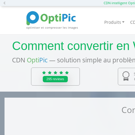
Previous
CDN intelligent Opti
Produits
CD
optimiser et compresser les images
Comment convertir en 
CDN
Opti
Pic
— solution simple au problèm
295
reviews
Con