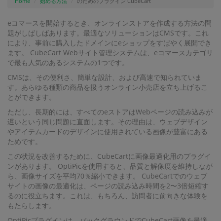
Home
始める方法
のためのプラグイン CubeCart
eコマースを開始するとき、オンラインストアを作成する方法の問
題がしばしばあります。最適なソリューションはCMSです。これ
により、事前に購入したドメインにeショップをすばやく展開でき
ます。 CubeCart Webサイト管理システムは、eコマースカテゴリ
で最も人気のあるシステムの1つです。
CMSは、その便利さ、簡単な設計、および高速で知られていま
す。あらゆる種類の商品を扱うオンライン小売店を立ち上げるこ
とができます。
ただし、長期的には、すべてのeストアはWebページの読み込みが
遅いという同じ問題に直面します。その理由は、ウェブデザイン
やアイテムカードのデザインに使用されている画像が豊富にある
ためです。
この状況を改善するために、CubeCartに画像最適化用のプラグイ
ンがあります。 OptiPicを使用すると、品質と解像度を維持しなが
ら、画像サイズを平均70％縮小できます。 CubeCartでのウェブ
サイトの画像の最適化は、ページの読み込み時間を2〜3倍短縮す
るのに役立ちます。これは、もちろん、訪問者に前向きな体験を
もたらします。
OptiPicプラグインは、バックグラウンドでCubeCart画像を最適