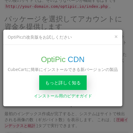
その後のサイトでは、そのようなページが機能するはずです
。
http://your-domain.com/optipic.io/index.php
パッケージを選択してアカウントに
資金を提供します
×
プラグインをサイトにアップロードした後、サイト設定でサイト
OptiPicの改良版をお試しください
のインデックス作成をアクティブにし、OptiPicシステムがサイト
の最初のインデックス作成を実行するのを待つ必要があります。
これは24時間以内に行われます。 プロセスをスピードアップした
OptiPic
CDN
い場合は、インデックス作成のためにサイトを手動で送信してく
ださい。
CubeCartに簡単にインストールできる新バージョンの製品
もっと詳しく知る
インストール用のビデオガイド
最初のインデックス作成が完了すると、システムはサイトで検出
される画像の数（ギガバイト数）を表示します。 これは、[
圧縮イ
]タブで実行できます。
ンデックスと統計