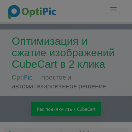
Toggle
navigatio
Оптимизация и
сжатие изображений
CubeCart в 2 клика
Opti
Pic
— простое и
автоматизированное решение
Как подключить к CubeCart