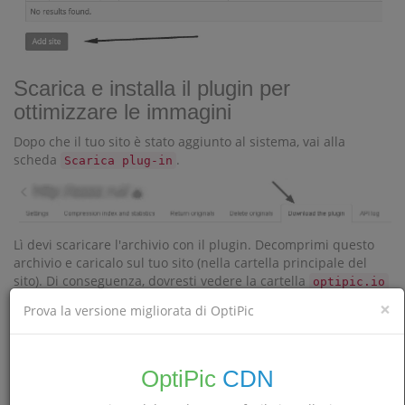
Scarica e installa il plugin per
ottimizzare le immagini
Dopo che il tuo sito è stato aggiunto al sistema, vai alla
scheda
.
Scarica plug-in
Lì devi scaricare l'archivio con il plugin. Decomprimi questo
archivio e caricalo sul tuo sito (nella cartella principale del
sito). Di conseguenza, dovresti vedere la cartella
optipic.io
nella radice del sito con questa struttura:
×
Prova la versione migliorata di OptiPic
Sul tuo sito dopo tale pagina dovrebbe funzionare
.
http://your-domain.com/optipic.io/index.php
OptiPic
CDN
Seleziona un pacchetto e finanzia il tuo