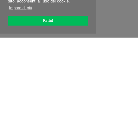
sito, acconsenti all uso dei cookie.
Impara di più
Fatto!
Informazioni su OptiPic
Come iniziare con
Prezzi
Offerte speciali
Contatti
Programma affiliato