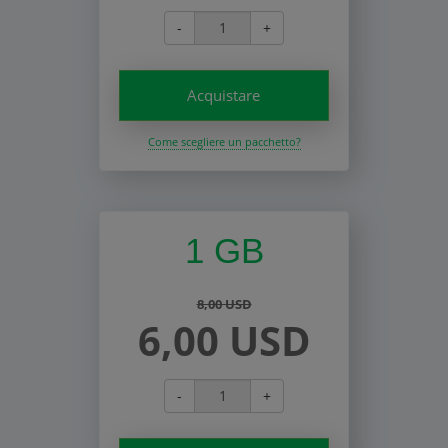
-
+
Acquistare
Come scegliere un pacchetto?
1 GB
8,00 USD
6,00 USD
-
+