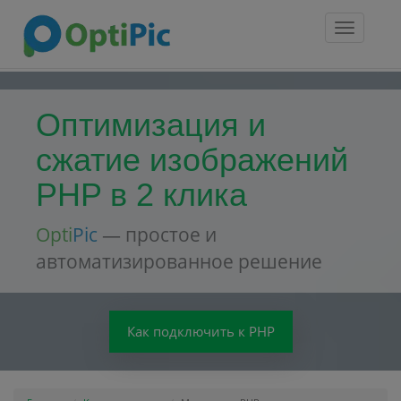
Toggle
navigatio
Оптимизация и
сжатие изображений
PHP в 2 клика
Opti
Pic
— простое и
автоматизированное решение
Как подключить к PHP