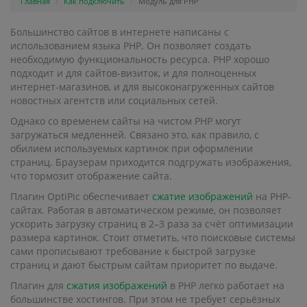
Главная
Как подключить
Модуль для PHP
Большинство сайтов в интернете написаны с
использованием языка PHP. Он позволяет создать
необходимую функциональность ресурса. PHP хорошо
подходит и для сайтов-визиток, и для полноценных
интернет-магазинов, и для высоконагруженных сайтов
новостных агентств или социальных сетей.
Однако со временем сайты на чистом PHP могут
загружаться медленней. Связано это, как правило, с
обилием используемых картинок при оформлении
страниц. Браузерам приходится подгружать изображения,
что тормозит отображение сайта.
Плагин OptiPic обеспечивает
сжатие изображений
на PHP-
сайтах. Работая в автоматическом режиме, он позволяет
ускорить загрузку страниц в 2–3 раза за счёт оптимизации
размера картинок. Стоит отметить, что поисковые системы
сами прописывают требование к быстрой загрузке
страниц и дают быстрым сайтам приоритет по выдаче.
Плагин для
сжатия изображений
в PHP легко работает на
большинстве хостингов. При этом не требует серьёзных