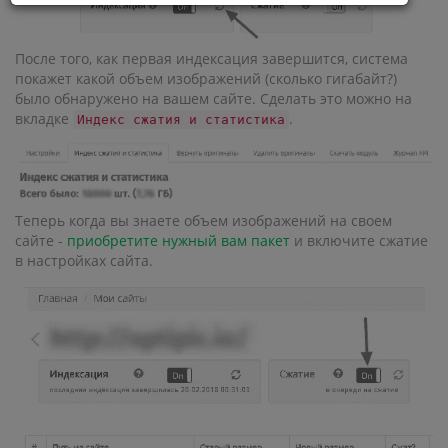
После того, как первая индексация завершится, система
покажет какой объем изображений (сколько гигабайт?)
было обнаружено на вашем сайте. Сделать это можно на
вкладке
.
Индекс сжатия и статистика
Теперь когда вы знаете объем изображений на своем
сайте -
приобретите нужный вам пакет
и включите сжатие
в настройках сайта.