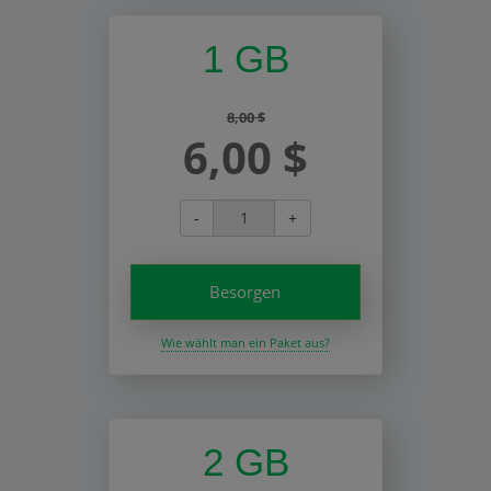
1 GB
8,00 $
6,00 $
-
+
Besorgen
Wie wählt man ein Paket aus?
2 GB