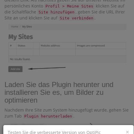
persönliches Konto
klicken Sie auf
Profil > Meine Sites
die Schaltfläche
, geben Sie die URL Ihrer
Site hinzufügen
Site an und klicken Sie auf
.
Site verbinden
Laden Sie das Plugin herunter und
installieren Sie es, um Bilder zu
optimieren
Nachdem Ihre Site zum System hinzugefügt wurde, gehen Sie
zum Tab
.
Plugin herunterladen
×
Testen Sie die verbesserte Version von OptiPic