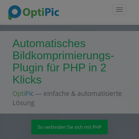
Toggle
navigatio
Automatisches
Bildkomprimierungs-
Plugin für PHP in 2
Klicks
Opti
Pic
— einfache & automatisierte
Lösung
So verbinden Sie sich mit PHP