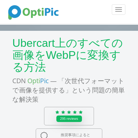
Toggle
navigatio
Ubercart上のすべての
画像をWebPに変換す
る方法
CDN
Opti
Pic
— 「次世代フォーマット
で画像を提供する」という問題の簡単
な解決策
295
reviews
推奨事項によると